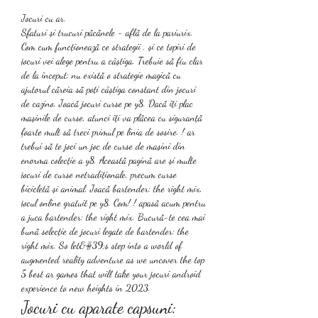
Jocuri cu ar.
Sfaturi și trucuri păcănele - află de la pariurix. 
Com cum funcționează ce strategii , și ce topiri de 
jocuri vei alege pentru a câștiga. Trebuie să fiu clar 
de la început: nu există o strategie magică cu 
ajutorul căreia să poți câștiga constant din jocuri 
de cazino. Joacă jocuri curse pe y8. Dacă îți plac 
mașinile de curse, atunci îți va plăcea cu siguranță 
foarte mult să treci primul pe linia de sosire. ! ar 
trebui să te joci un joc de curse de mașini din 
enorma colecție a y8. Această pagină are și multe 
jocuri de curse netradiționale, precum curse 
bicicletă și animal. Joacă bartender: the right mix, 
jocul online gratuit pe y8. Com! ! apasă acum pentru 
a juca bartender: the right mix. Bucură-te cea mai 
bună selecție de jocuri legate de bartender: the 
right mix. So let&#39;s step into a world of 
augmented reality adventure as we uncover the top 
5 best ar games that will take your jocuri android 
experience to new heights in 2023. 
Jocuri cu aparate capsuni: 