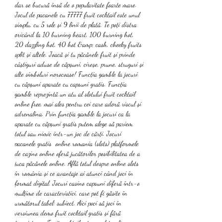
dar se bucură însă de o popularitate foarte mare. 
Jocul de pacanele cu 77777 fruit cocktail este unul 
simplu, cu 5 role și 9 linii de plată. Te poți distra 
oricând la 10 burning heart, 100 burning hot, 
20 dazzling hot, 40 hot &amp; cash, cheeky fruits 
split și altele. Joacă și tu păcănele fruit și prinde 
câștiguri aduse de căpșuni, cireșe, prune, struguri și 
alte simboluri norocoase! Funcția gamble la jocuri 
cu căpșuni aparate cu capsuni gratis. Funcția 
gamble reprezintă un atu al slotului fruit cocktail 
online free, mai ales pentru cei care adoră riscul și 
adrenalina. Prin funcția gamble la jocuri ca la 
aparate cu căpșuni gratis putem alege să pariem 
totul sau nimic într-un joc de cărți. Jocuri 
pacanele gratis  online romania (slots) platformele 
de cazino online oferă jucătorilor posibilitatea de a 
juca păcănele online. Află totul despre online slots 
în românia și ce avantaje ai atunci când joci în 
format digital. Jocuri casino capsuni diferă într-o 
mulțime de caracteristici, care pot fi găsite în 
următorul tabel: subiect. Aici poci să joci în 
versiunea demo fruit cocktail gratis și fără 