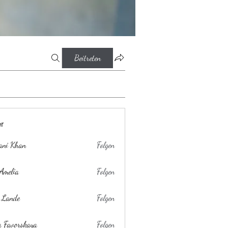
Beitreten
er
ani Khan
Folgen
Amelia
Folgen
 Lande
Folgen
a Favorskaya
Folgen