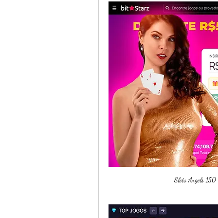
Slots Angels 