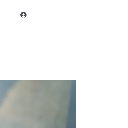
Kontaktiere uns
22 45 35
Anmelden