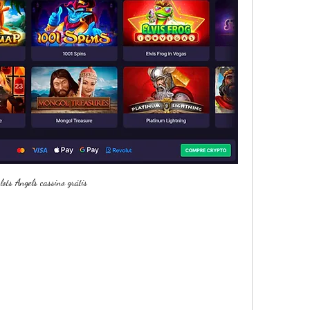
lots Angels cassino grátis