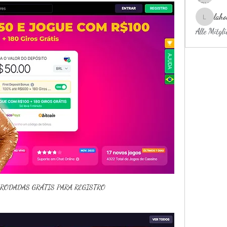
laho
laholylo
Alle Mitgl
150 RODADAS GRÁTIS PARA REGISTRO