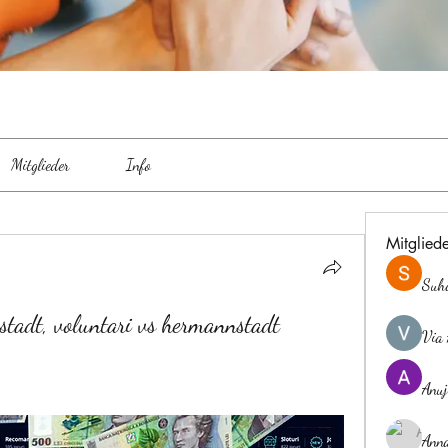
Mitglieder
Info
Mitglied
Suh
stadt, voluntari vs hermannstadt
Via 
Anuj
Ann