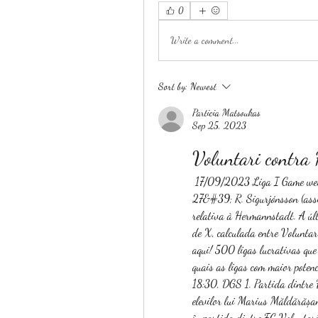
0
Write a comment...
Sort by:
Newest
Particia Matsoukas
Sep 25, 2023
Voluntari contra
 17/09/2023 Liga I Game week 9 KO 16:00. Venue Stadionul Municipal (Sibiu) 0 - 1 
27&#39; R. Sigurjónsson (assi
relativa à Hermannstadt. A últ
de X, calculada entre Volunt
aqui! 500 ligas lucrativas que
quais as ligas com maior potenc
18:30, DGS 1. Partida dintre 
elevilor lui Marius Măldărășan
în partida dintre FC Voluntari