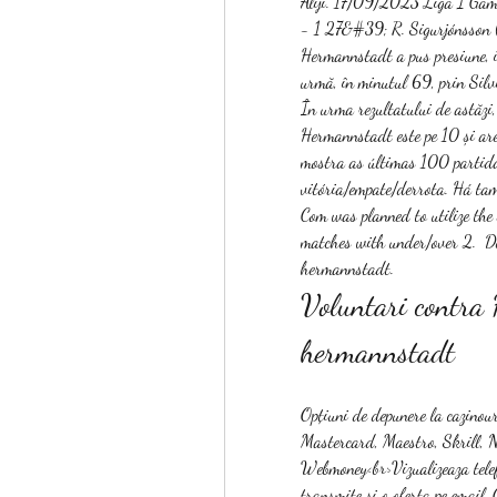
Aliji. 17/09/2023 Liga I Gam
- 1 27&#39; R. Sigurjónsson (
Hermannstadt a pus presiune, i
urmă, în minutul 69, prin Silvi
În urma rezultatului de astăzi,
Hermannstadt este pe 10 și are
mostra as últimas 100 partidas 
vitória/empate/derrota. Há tam
Com was planned to utilize the 
matches with under/over 2.  D
hermannstadt.
Voluntari contra 
hermannstadt
Opțiuni de depunere la cazinou
Mastercard, Maestro, Skrill, 
Webmoney<br>Vizualizeaza telefo
transmite si o oferta pe email.