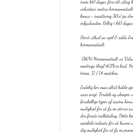
inom 60 dagar fore ett uttag ka
voluntari contra hermannstadt
bonus + insattning 30x) pa din
erbjudanden. Giltig i 60 dagar.
Stort utbud av spel & odds En
hermannstadt.
 (36%) Hermannstadt vs Voluntari&#39;s head to head record shows that of the 14 
meetings they&#39;ve had, He
times. 11 / 14 matches. 
Endelig bor man altid holde oje
vare evigt. Fordele og ulemper v
forskellige typer af casino bon
mulighed for at fa en storre su
din forste indbetaling. Dette be
samlede indsats for at kunne u
dig mulighed for at fa en procen