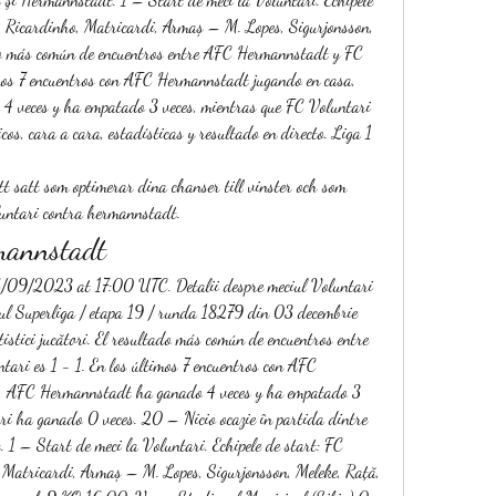
– Ricardinho, Matricardi, Armaș – M. Lopes, Sigurjonsson, 
ado más común de encuentros entre AFC Hermannstadt y FC 
imos 7 encuentros con AFC Hermannstadt jugando en casa, 
veces y ha empatado 3 veces, mientras que FC Voluntari 
os, cara a cara, estadísticas y resultado en directo. Liga 1 
t satt som optimerar dina chanser till vinster och som 
oluntari contra hermannstadt.
mannstadt
l Superliga / etapa 19 / runda 18279 din 03 decembrie 
tistici jucători. El resultado más común de encuentros entre 
ri es 1 - 1. En los últimos 7 encuentros con AFC 
, AFC Hermannstadt ha ganado 4 veces y ha empatado 3 
ri ha ganado 0 veces. 20 – Nicio ocazie în partida dintre 
1 – Start de meci la Voluntari. Echipele de start: FC 
 Matricardi, Armaș – M. Lopes, Sigurjonsson, Meleke, Rață, 