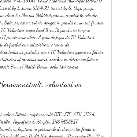
e week 9 KO 16:00. Venue Stadionul Municipal (Sibiu) 0 
assist by I. Iancu 51&#39; (assist by S. După pauză, 
ar elevii lui Marius Măldărășanu au punctat în cele din 
u Balaure, care a trimis mingea în poartă cu un șut frumos. 
 FC Voluntari ocupă locul 8, cu 18 puncte, în timp ce 
 17 puncte acumulate. A guia de jogos do FC Voluntari 
de futebol com estatísticas e ícones de 
bém todas as partidas que o FC Voluntari jogará no futuro. 
statistics of previous soccer matches to determine future 
eposit Bonus/ Match Bonus, voluntari contra 
Hermannstadt, voluntari vs 
ri online: Bitcoin, criptomonedă BTC, LTC, ETH, VISA, 
Neteller, Paysafecard, Zimpler, INSTADEBIT, 
anele, ia legatura cu persoanele de decizie din firma si 
 Cifra de Afaceri, Profit Net, Angajati - Pragmatic Play Live 