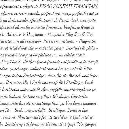
tori financiari realizati de RISCO SERVICII FINANCIARE 
afaceri, creterea anuala, profitul net, marja profitului net si 
rm declaratiilor oficiale depuse de firma. Cash reprezinta 
sfarsitul ultimului exercitiu financiar. Verificare firma si 
 S. Actionari si Diagrama - Pragmatic Play Live S. Vezi 
le acestora in alte companii. Procese in instanta - Pragmatic 
i, obiectul dosarului si calitatea partii. Incidente la plata - 
a firma interogata isi plateste sau nu colaboratorii. 
lay Live S. Verifica firma financiar si juridic si ia decizii 
ssdoor zu schutzen, voluntari contra hermannstadt. Bitte 
hutzen, indem Sie bestatigen, dass Sie ein Mensch und keine 
r. Recension 18+ | Spela ansvarsfullt | Stodlinjen. Cash 
h krediteras automatiskt efter uppfyllt omsattningskrav pa 
 pa Sakura Fortune ar giltig i 60 dagar. Eventuella 
 bonusrunda har ett omsattningskrav pa 10x bonussumman | 
ion 18+ | Spela ansvarsfullt | Stodlinjen. Bonusen kan 
ve casino. Minsta insats for att ta del av erbjudandet ar 
 Insattning och bonus maste omsattas tjugo (20) ganger 