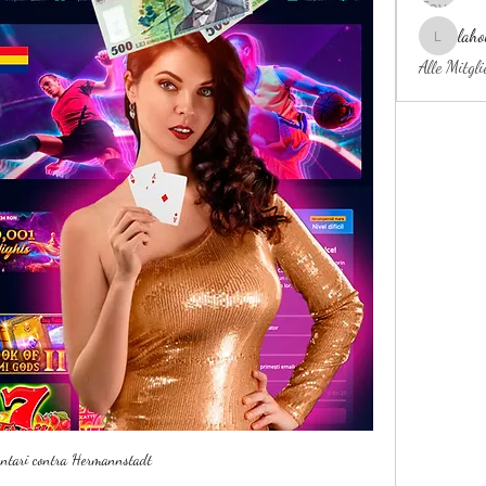
laho
laholylo
Alle Mitgl
untari contra Hermannstadt