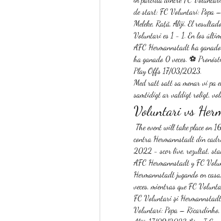
de start: FC Voluntari: Popa 
Meleke, Rață, Aliji. El result
Voluntari es 1 - 1. En los últ
AFC Hermannstadt ha ganado 4 
ha ganado 0 veces. ⚽️ Pronóstic
Play Offs 17/03/2023. 
Med ratt satt sa menar vi pa et
samtidigt ar valdigt roligt, v
Voluntari vs Her
 The event will take place on 16/09/2023 at 17:00 UTC. Detalii despre meciul Voluntari 
contra Hermannstadt din cadru
2022 - scor live, rezultat, sta
AFC Hermannstadt y FC Volunta
Hermannstadt jugando en casa
veces, mientras que FC Volunta
FC Voluntari şi Hermannstadt. 
Voluntari: Popa – Ricardinho,