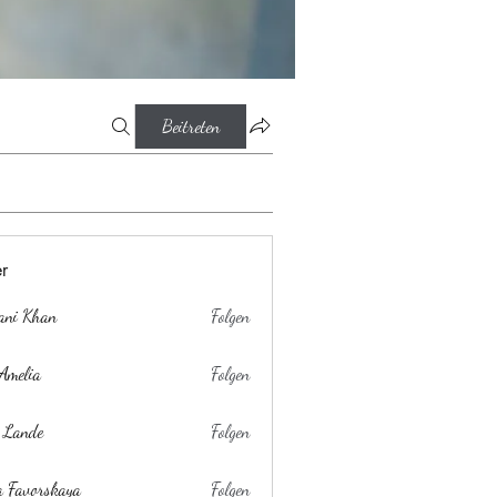
Beitreten
er
ani Khan
Folgen
Amelia
Folgen
 Lande
Folgen
a Favorskaya
Folgen