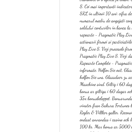
S. Cei mai importanti indica
SRL in ultimii 10 ani: cifra de 
numarul mediu de angajati confo
soldului conturilor in banca la 
rapoarte - Pragmatic Play Live
actionarii firmei si particiatii
Play Live S. Vezi procesele firme
Pragmatic Play Live S. Vezi dac
Rapoarte Complete - Pragmatic P
informate. Helfen Sie mit, Gla
helfen Sie uns, Glassdoor zu sc
Maschine sind. Giltig i 60 daga
bonus ar giltiga i 60 dagar oc
35x bonusbeloppet. Bonusrundan
vinster fran Sakura Fortunes
Regler & Villkor galler. Recens
endast anvandas i casino och li
100 kr. Max bonus ar 5000 kr.