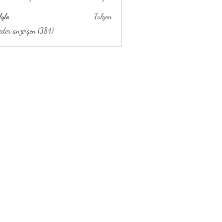
lylo
Folgen
ieder anzeigen (384)