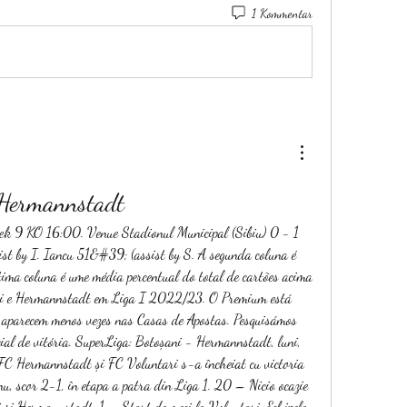
1 Kommentar
 Hermannstadt
st by I. Iancu 51&#39; (assist by S. A segunda coluna é 
ima coluna é ume média percentual do total de cartões acima 
ari e Hermannstadt em Liga I 2022/23. O Premium está 
 aparecem menos vezes nas Casas de Apostas. Pesquisámos 
ial de vitória. SuperLiga: Botoșani - Hermannstadt, luni, 
FC Hermannstadt și FC Voluntari s-a încheiat cu victoria 
u, scor 2-1, în etapa a patra din Liga 1. 20 – Nicio ocazie 
 şi Hermannstadt. 1 – Start de meci la Voluntari. Echipele 