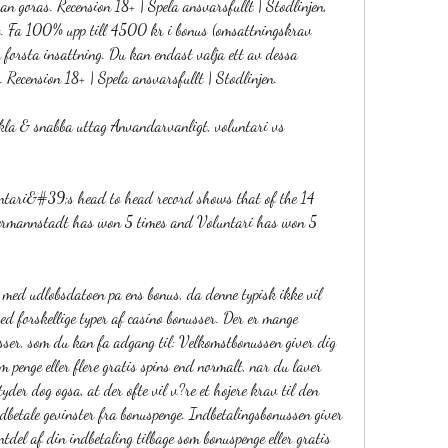
n goras. Recension 18+ | Spela ansvarsfullt | Stodlinjen, 
. Fa 100% upp till 4500 kr i bonus (omsattningskrav 
 forsta insattning. Du kan endast valja ett av dessa 
 Recension 18+ | Spela ansvarsfullt | Stodlinjen.
kla & snabba uttag Anvandarvanligt, voluntari vs 
rmannstadt has won 5 times and Voluntari has won 5 
 med udlobsdatoen pa ens bonus, da denne typisk ikke vil 
ed forskellige typer af casino bonusser. Der er mange 
usser, som du kan fa adgang til: Velkomstbonussen giver dig 
m penge eller flere gratis spins end normalt, nar du laver 
tyder dog ogsa, at der ofte vil v?re et hojere krav til den 
dbetale gevinster fra bonuspenge. Indbetalingsbonussen giver 
tdel af din indbetaling tilbage som bonuspenge eller gratis 