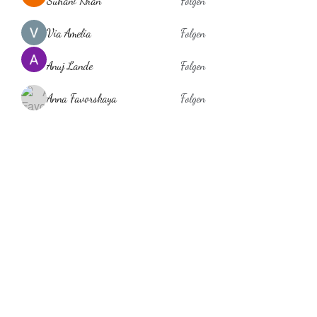
Suhani Khan
Folgen
Via Amelia
Folgen
Anuj Lande
Folgen
Anna Favorskaya
Folgen
laholylo
Folgen
laholylo
Alle Mitglieder anzeigen (384)
Behaarglich
ina.scheibe@behaarglich.com