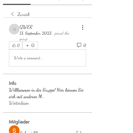
Zurück
QWER
QWER
13. September 2023
·
joined the
group.
0
0
Write a comment...
Info
Willkommen in der Gruppe! Hier können Sie
sich mit anderen M
...
Weiterlesen
Mitglieder