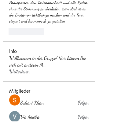
Brautpaares
, den 
Tortenanschnitt
 und alle 
Reden
, 
ohne die Stimmung zu überladen. Sein Ziel ist es, 
die 
Emotionen sichtbar zu machen
 und die Feier 
elegant und harmonisch zu gestalten.
Like
Reply
Info
Willkommen in der Gruppe! Hier können Sie
sich mit anderen M
...
Weiterlesen
Mitglieder
Suhani Khan
Folgen
Via Amelia
Folgen
Anuj Lande
Folgen