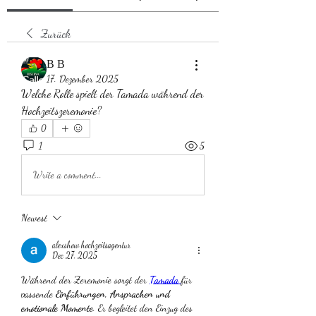
Zurück
В В
17. Dezember 2025
Welche Rolle spielt der Tamada während der 
Hochzeitszeremonie?
0
1
5
Write a comment...
Newest
alexshow hochzeitsagentur
Dec 27, 2025
Während der Zeremonie sorgt der 
Tamada
für 
passende 
Einführungen, Ansprachen und 
emotionale Momente
. Er begleitet den Einzug des 