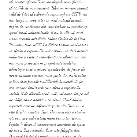
ale acestei afaceri ?i sa-mi dezvolt semnificativ 
abilita?ile de management. Ulterior mi-am asumat 
rolul de lider al echipei de supraveghere CCTV, iar 
mai tarziu a venit intr-un mod natural aceasta 
pozi?ie de conducere din care trebuie sa coordonezi 
opera?ional, administrativ ?i nu in ultimul rand 
uman aceasta activitate. Palace Casino de la Casa 
Vernescu Bucure?ti? La Palace Casino ne straduim 
sa oferim o experien?a unica pentru ca de?i aceasta 
industrie a crescut semnificativ in ultimii ani, cea 
mai mare provocare in prezent este evolu?ia 
tehnologiei care a permis operatorilor de jocuri de 
noroc sa mute cea mai mare parte din pia?a catre 
online, insa jocurile tradi?ionale la mesele de joc 
vor ramane totu?i cele care ofera o experien?a 
sociala ?i de divertisment mult mai mare, iar pe noi 
ne obliga sa ne adaptam constant. Unul dintre 
aspectele care ne diferen?iaza de alte Casino-uri 
este loca?ia noastra: Casa Vernescu este o cladire 
istorica cu o arhitectura impresionanta, istoria 
bogata ?i decorul impresionant amintesc de epoca 
de aur a Bucurestiului. Care este filozofia dvs. 
Personalul hotelului poarta masca si manusi de 