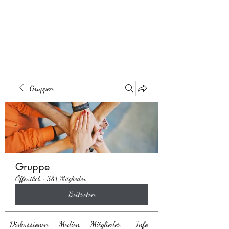
Behaarglich
Gruppen
Gruppe
Öffentlich
·
384 Mitglieder
Beitreten
Diskussionen
Medien
Mitglieder
Info