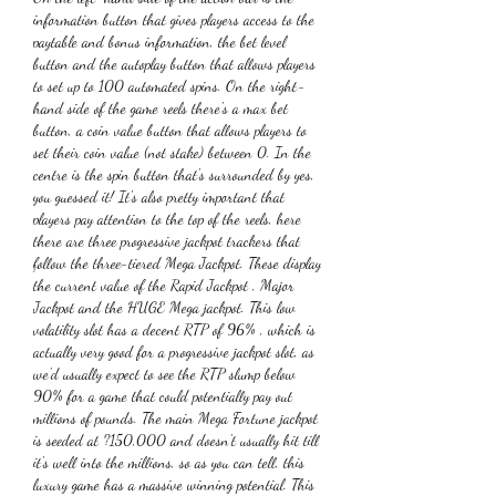
information button that gives players access to the 
paytable and bonus information, the bet level 
button and the autoplay button that allows players 
to set up to 100 automated spins. On the right-
hand side of the game reels there's a max bet 
button, a coin value button that allows players to 
set their coin value (not stake) between 0. In the 
centre is the spin button that's surrounded by yes, 
you guessed it! It's also pretty important that 
players pay attention to the top of the reels, here 
there are three progressive jackpot trackers that 
follow the three-tiered Mega Jackpot. These display 
the current value of the Rapid Jackpot , Major 
Jackpot and the HUGE Mega jackpot. This low 
volatility slot has a decent RTP of 96% , which is 
actually very good for a progressive jackpot slot, as 
we'd usually expect to see the RTP slump below 
90% for a game that could potentially pay out 
millions of pounds. The main Mega Fortune jackpot 
is seeded at ?150,000 and doesn't usually hit till 
it's well into the millions, so as you can tell, this 
luxury game has a massive winning potential. This 