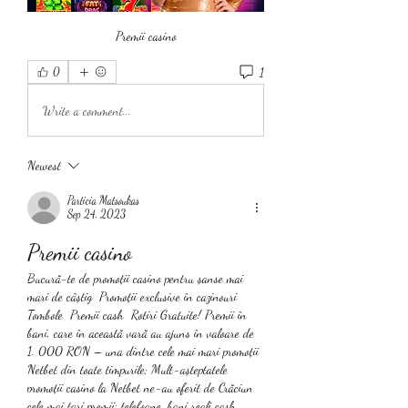
Premii casino
1
0
Write a comment...
Newest
Particia Matsoukas
Sep 24, 2023
Premii casino
Bucură-te de promoții casino pentru șanse mai 
mari de câștig ️ Promoții exclusive în cazinouri ️ 
Tombole ️ Premii cash ️ Rotiri Gratuite! Premii în 
bani, care în această vară au ajuns în valoare de 
1. 000 RON – una dintre cele mai mari promoții 
Netbet din toate timpurile; Mult-așteptatele 
promoții casino la Netbet ne-au oferit de Crăciun 
cele mai tari premii: telefoane, bani reali cash, 