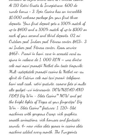
Ai 110 Rotiri Gratis la Înregistrare, 600 de 
runde bonus + 3. Spin Casino has an incredible 
$1,000 welcome package for your first three 
deposits. Your first deposit gets a 100% match of 
up to $400 and a 100% match of up to $300 on 
each of your second and third deposits. 02 mi 
Outdoor pool, Indoor pool, Fitness center $413+. 3 
mi Indoor pool, Fitness center, Room service 
$467+. Premii în bani, care în această vară au 
ajuns în valoare de 1. 000 RON – una dintre 
cele mai mari promoții Netbet din toate timpurile; 
Mult-așteptatele promoții casino la Netbet ne-au 
oferit de Crăciun cele mai tari premii: telefoane, 
bani reali cash, rotiri gratuite, camere foto și multe 
alte gadget-uri interesante. DOWNLOAD AND 
PLAY Big Win - Slots Casino™ NOW and get 
the bright lights of Vegas at your fingertips! Big 
Win - Slots Casino™ features: 1. 120+ Slot 
machines with gorgeous &amp; rich graphics, 
smooth animations, rich bonuses and fantastic 
sounds. 4+ new video slots games in casino slots 
machine added every month. The Funzpoints 