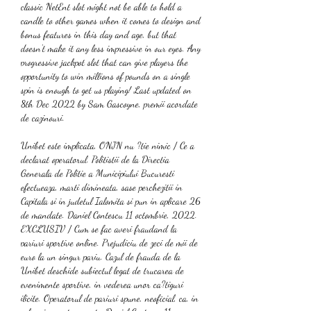
classic NetEnt slot might not be able to hold a 
candle to other games when it comes to design and 
bonus features in this day and age, but that 
doesn't make it any less impressive in our eyes. Any 
progressive jackpot slot that can give players the 
opportunity to win millions of pounds on a single 
spin is enough to get us playing! Last updated on 
8th Dec 2022 by Sam Gascoyne, premii acordate 
de cazinouri.
Unibet este implicata, ONJN nu ?tie nimic / Ce a 
declarat operatorul. Politistii de la Directia 
Generala de Politie a Municipiului Bucuresti 
efectueaza, marti dimineata, sase perchezitii in 
Capitala si in judetul Ialomita si pun in aplicare 26 
de mandate. Daniel Contescu 11 octombrie, 2022. 
EXCLUSIV / Cum se fac averi fraudand la 
pariuri sportive online. Prejudiciu de zeci de mii de 
euro la un singur pariu. Cazul de frauda de la 
Unibet deschide subiectul legat de trucarea de 
evenimente sportive, in vederea unor ca?tiguri 
ilicite. Operatorul de pariuri spune, neoficial, ca, in 