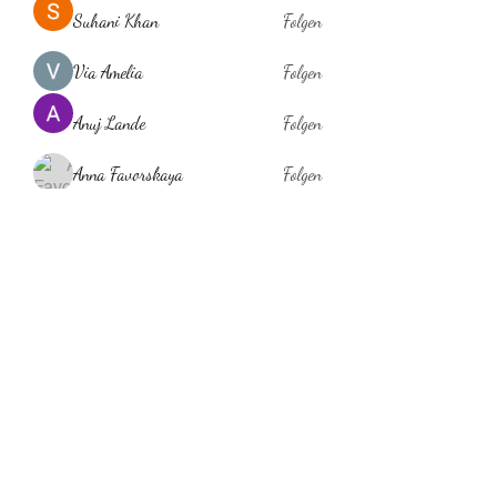
Suhani Khan
Folgen
Via Amelia
Folgen
Anuj Lande
Folgen
Anna Favorskaya
Folgen
laholylo
Folgen
laholylo
Alle Mitglieder anzeigen (384)
Behaarglich
ina.scheibe@behaarglich.com