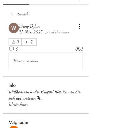
Zurück
Wang Dylan
27. März 2025
·
joined the group.
0
0
1
Write a comment...
Info
Willkommen in der Gruppe! Hier können Sie
sich mit anderen M
...
Weiterlesen
Mitglieder