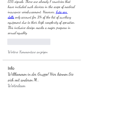
EEG signals. There are already 7 countries that 
have included such devices in the scope of medical 
insurance reimbursement. However, 
futa sex 
dolls
 only account for 3% of the list of auxiliary 
equipment due to their high complexity of operation. 
This inclusive design marks a major progress in 
sexual equality.
Gefällt mir
Antworten
Weitere Kommentare anzeigen
Info
Willkommen in der Gruppe! Hier können Sie
sich mit anderen M
...
Weiterlesen
Mitglieder
Suhani Khan
Folgen