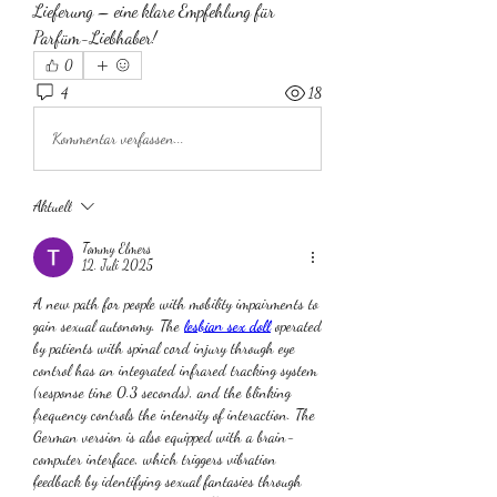
Lieferung – eine klare Empfehlung für 
Parfüm-Liebhaber!
0
4
18
Kommentar verfassen...
Aktuell
Tommy Elmers
12. Juli 2025
A new path for people with mobility impairments to 
gain sexual autonomy. The 
lesbian sex doll
 operated 
by patients with spinal cord injury through eye 
control has an integrated infrared tracking system 
(response time 0.3 seconds), and the blinking 
frequency controls the intensity of interaction. The 
German version is also equipped with a brain-
computer interface, which triggers vibration 
feedback by identifying sexual fantasies through 