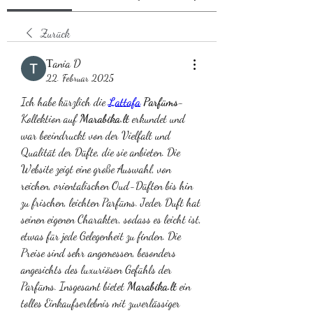
Zurück
Тania D
22. Februar 2025
Ich habe kürzlich die 
Lattafa
 Parfüms
-
Kollektion auf 
Marabika.lt
 erkundet und 
war beeindruckt von der Vielfalt und 
Qualität der Düfte, die sie anbieten. Die 
Website zeigt eine große Auswahl, von 
reichen, orientalischen Oud-Düften bis hin 
zu frischen, leichten Parfüms. Jeder Duft hat 
seinen eigenen Charakter, sodass es leicht ist, 
etwas für jede Gelegenheit zu finden. Die 
Preise sind sehr angemessen, besonders 
angesichts des luxuriösen Gefühls der 
Parfüms. Insgesamt bietet 
Marabika.lt
 ein 
tolles Einkaufserlebnis mit zuverlässiger 