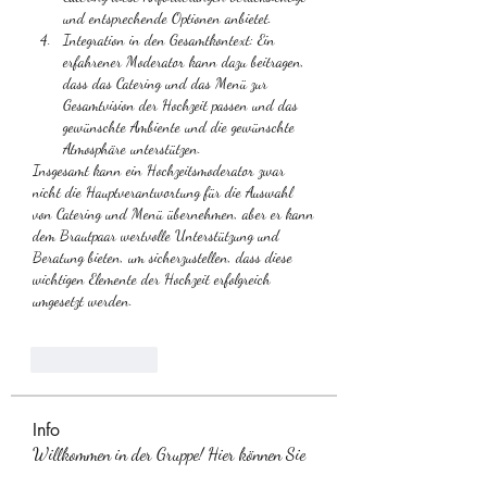
und entsprechende Optionen anbietet.
Integration in den Gesamtkontext: Ein 
erfahrener Moderator kann dazu beitragen, 
dass das Catering und das Menü zur 
Gesamtvision der Hochzeit passen und das 
gewünschte Ambiente und die gewünschte 
Atmosphäre unterstützen.
Insgesamt kann ein Hochzeitsmoderator zwar 
nicht die Hauptverantwortung für die Auswahl 
von Catering und Menü übernehmen, aber er kann 
dem Brautpaar wertvolle Unterstützung und 
Beratung bieten, um sicherzustellen, dass diese 
wichtigen Elemente der Hochzeit erfolgreich 
umgesetzt werden.
Like
Reply
Info
Willkommen in der Gruppe! Hier können Sie
sich mit anderen M
...