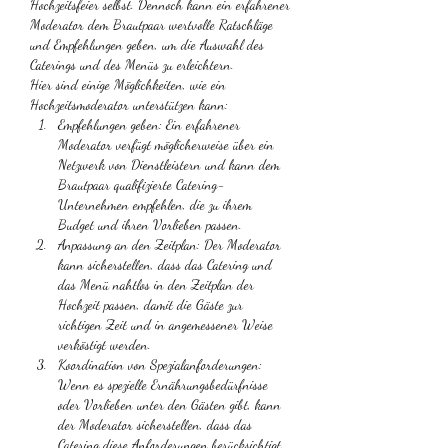
Hochzeitsfeier selbst. Dennoch kann ein erfahrener 
Moderator dem Brautpaar wertvolle Ratschläge 
und Empfehlungen geben, um die Auswahl des 
Caterings und des Menüs zu erleichtern.
Hier sind einige Möglichkeiten, wie ein 
Hochzeitsmoderator unterstützen kann:
Empfehlungen geben: Ein erfahrener 
Moderator verfügt möglicherweise über ein 
Netzwerk von Dienstleistern und kann dem 
Brautpaar qualifizierte Catering-
Unternehmen empfehlen, die zu ihrem 
Budget und ihren Vorlieben passen.
Anpassung an den Zeitplan: Der Moderator 
kann sicherstellen, dass das Catering und 
das Menü nahtlos in den Zeitplan der 
Hochzeit passen, damit die Gäste zur 
richtigen Zeit und in angemessener Weise 
verköstigt werden.
Koordination von Spezialanforderungen: 
Wenn es spezielle Ernährungsbedürfnisse 
oder Vorlieben unter den Gästen gibt, kann 
der Moderator sicherstellen, dass das 
Catering diese Anforderungen berücksichtigt 