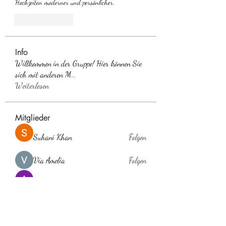
Hochzeiten moderner und persönlicher.
Like
Reply
Info
Willkommen in der Gruppe! Hier können Sie
sich mit anderen M
...
Weiterlesen
Mitglieder
Suhani Khan
Folgen
Via Amelia
Folgen
Anuj Lande
Folgen
Anna Favorskaya
Folgen
laholylo
Folgen