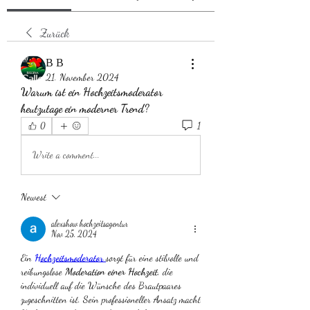
Zurück
В В
21. November 2024
Warum ist ein Hochzeitsmoderator 
heutzutage ein moderner Trend?
1
0
Write a comment...
Newest
alexshow hochzeitsagentur
Nov 25, 2024
Ein 
Hochzeitsmoderator
sorgt für eine stilvolle und 
reibungslose 
Moderation einer Hochzeit
, die 
individuell auf die Wünsche des Brautpaares 
zugeschnitten ist. Sein professioneller Ansatz macht 