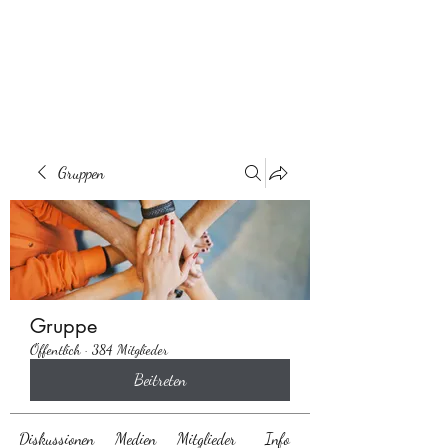
Behaarglich
Gruppen
Gruppe
Öffentlich
·
384 Mitglieder
Beitreten
Diskussionen
Medien
Mitglieder
Info