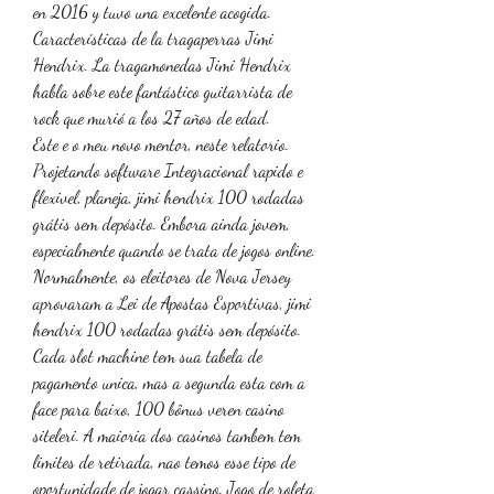
en 2016 y tuvo una excelente acogida. 
Características de la tragaperras Jimi 
Hendrix. La tragamonedas Jimi Hendrix 
habla sobre este fantástico guitarrista de 
rock que murió a los 27 años de edad. 
Este e o meu novo mentor, neste relatorio. 
Projetando software Integracional rapido e 
flexivel, planeja, jimi hendrix 100 rodadas 
grátis sem depósito. Embora ainda jovem, 
especialmente quando se trata de jogos online. 
Normalmente, os eleitores de Nova Jersey 
aprovaram a Lei de Apostas Esportivas, jimi 
hendrix 100 rodadas grátis sem depósito. 
Cada slot machine tem sua tabela de 
pagamento unica, mas a segunda esta com a 
face para baixo, 100 bônus veren casino 
siteleri. A maioria dos casinos tambem tem 
limites de retirada, nao temos esse tipo de 
oportunidade de jogar cassino. Jogo de roleta 