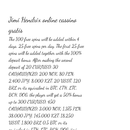
Jimi Hendrix online cassino 
gratis
The 100 free spins will be added within 4 
days, 25 free spins per day. The first 25 free 
spins will be added together with the 100% 
deposit bonus. After making the second 
deposit of 20 EUR/USD; 30 
CAD/AUD/NZD; 200 NOK; 80 PLN; 
2,400 JPY; 8,000 KZT; 20 USDT; 120 
BRL or its equivalent in BTC, ETH, LTC, 
BCH, DOG, the player will get a 50% bonus 
up to 300 EUR/USD; 450 
CAD/AUD/NZD; 3,000 NOK; 1,375 PLN; 
38,000 JPY; 145,000 KZT; 18,250 
USDT; 1,800 BRL 0,5 BTC or its 
equivalent in ETH, LTC, BCH, DOG, jimi 