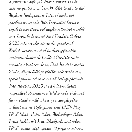
ce premii ai câștigat. Jimi Hendrix Touch 
cassino gratis […]. Com ⏩ Slot Gratuite dai 
Migliori Sviluppatori Tutti i Giochi più 
popolari in un solo Sito Fantastici bonus e 
regali ti aspettano nel migliore Casinò a soldi 
veri Tenta la fortuna! Jimi Hendrix Online 
2023 este un slot oferit de operatorul 
NetEnt, acesta punând la dispoziție atât 
varianta clasică de joc Jimi Hendrix ca la 
aparate, cât și cea demo, Jimi Hendrix gratis 
2023, disponibilă pe platformele partenere, 
special pentru cei care vor să testeze păcănele 
Jimi Hendrix 2023 și să intre în lumea 
muzicală distrându-se. Welcome to rich and 
fun virtual world where you can play the 
wildest casino style games and WIN! Play 
FREE Slots, Video Poker, Multiplayer Poker, 
Texas Hold&#39;em, Blackjack, and other 
FREE casino-style games. El juego se estrenó 