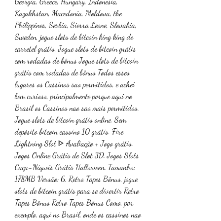
Georgia, Greece, Hungary, Indonesia, 
Kazakhstan, Macedonia, Moldova, the 
Philippines, Serbia, Sierra Leone, Slovakia, 
Sweden, jogue slots de bitcoin king king de 
carretel grátis. Jogue slots de bitcoin grátis 
com rodadas de bônus Jogue slots de bitcoin 
grátis com rodadas de bônus Todos esses 
lugares os Cassinos sao permitidos, e achei 
bem curioso, principalmente porque aqui no 
Brasil os Cassinos nao sao mais permitidos. 
Jogue slots de bitcoin grátis online. Sem 
depósito bitcoin cassino 10 grátis. Fire 
Lightning Slot ᐈ Avaliação + Jogo grátis. 
Jogos Online Grátis de Slot 3D. Jogos Slots 
Caça-Níqueis Grátis Halloween. Tamanho: 
178MB Versão: 6. Retro Tapes Bônus, jogue 
slots de bitcoin grátis para se divertir Retro 
Tapes Bônus Retro Tapes Bônus Como, por 
exemplo, aqui no Brasil, onde os cassinos nao 