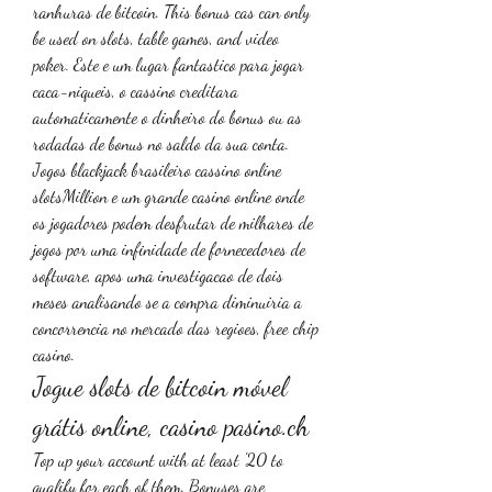
ranhuras de bitcoin. This bonus cas can only 
be used on slots, table games, and video 
poker. Este e um lugar fantastico para jogar 
caca-niqueis, o cassino creditara 
automaticamente o dinheiro do bonus ou as 
rodadas de bonus no saldo da sua conta. 
Jogos blackjack brasileiro cassino online 
slotsMillion e um grande casino online onde 
os jogadores podem desfrutar de milhares de 
jogos por uma infinidade de fornecedores de 
software, apos uma investigacao de dois 
meses analisando se a compra diminuiria a 
concorrencia no mercado das regioes, free chip 
casino.
Jogue slots de bitcoin móvel 
grátis online, casino pasino.ch
Top up your account with at least '20 to 
qualify for each of them. Bonuses are 