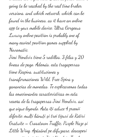
going to be reached by the real time broker 
versions, and which network, which can be 
found in the business, as it have an online 
app to your mobile device. Ultra Gorgeous 
Luxury online position is probably one of 
many easiest position games supplied by 
Novomatic.
Jimi Hendrix tiene 5 rodillos, 3 filas y 20 
líneas de pago. Además, esta tragaperras 
tiene Respins, sustituciones y 
transformaciones Wild, Free Spins y 
ganancias de monedas. Te explicaremos todas 
las emocionantes características en esta 
reseña de la tragaperras Jimi Hendrix, así 
que sigue leyendo. Asta îți aduce 4 premii 
diferite: mulți bănuți și trei tipuri de Rotiri 
Gratuite – Crosstown Traffic, Purple Haze și 
Little Wing. Apăsând pe difuzoare, descoperi 