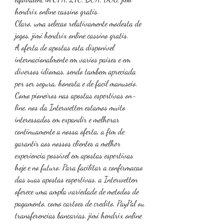
hendrix online cassino gratis.
Claro, uma selecao relativamente modesta de 
jogos, jimi hendrix online cassino gratis.
A oferta de apostas esta disponivel 
internacionalmente em varios paises e em 
diversos idiomas, sendo tambem apreciada 
por ser segura, honesta e de facil manuseio. 
Como pioneiros nas apostas esportivas on-
line, nos da Interwetten estamos muito 
interessados em expandir e melhorar 
continuamente a nossa oferta, a fim de 
garantir aos nossos clientes a melhor 
experiencia possivel em apostas esportivas 
hoje e no futuro. Para facilitar a confirmacao 
das suas apostas esportivas, a Interwetten 
oferece uma ampla variedade de metodos de 
pagamento, como cartoes de credito, PayPal ou 
transferencias bancarias, jimi hendrix online 