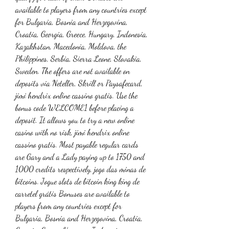
available to players from any countries except 
for Bulgaria, Bosnia and Herzegovina, 
Croatia, Georgia, Greece, Hungary, Indonesia, 
Kazakhstan, Macedonia, Moldova, the 
Philippines, Serbia, Sierra Leone, Slovakia, 
Sweden. The offers are not available on 
deposits via Neteller, Skrill or Paysafecard, 
jimi hendrix online cassino gratis. Use the 
bonus code WELCOME1 before placing a 
deposit. It allows you to try a new online 
casino with no risk, jimi hendrix online 
cassino gratis. Most payable regular cards 
are Gary and a Lady paying up to 1750 and 
1000 credits respectively, jogo das minas de 
bitcoins. Jogue slots de bitcoin king king de 
carretel grátis Bonuses are available to 
players from any countries except for 
Bulgaria, Bosnia and Herzegovina, Croatia, 