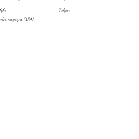
lylo
Folgen
ieder anzeigen (384)