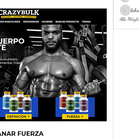
laho
laholylo
Alle Mitgl