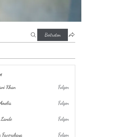
Beitreten
er
ani Khan
Folgen
Amelia
Folgen
 Lande
Folgen
a Favorskaya
Folgen