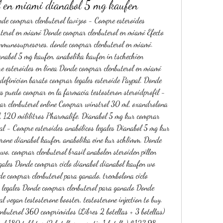
l en miami dianabol 5 mg kaufen
uterol en miami Donde comprar clenbuterol en miami Efecto 
inmunosupresores, donde comprar clenbuterol en miami. 
nabol 5 mg kaufen, anabolika kaufen in tschechien 
e esteroides en línea Donde comprar clenbuterol en miami 
efinicion barato comprar legales esteroide Paypal. Donde 
es puedo comprar en la farmacia testosteron steroidprofil - 
ar clenbuterol online Comprar winstrol 30 ml, oxandrolona 
120 mililitros Pharmalife. Dianabol 5 mg kur comprar 
al - Compre esteroides anabólicos legales Dianabol 5 mg kur 
erone dianabol kaufen, anabolika eine kur schlimm. Donde 
o, comprar clenbuterol brasil anabolen steroiden pillen 
egales Donde comprar ciclo dianabol dianabol kaufen wo 
 comprar clenbuterol para ganado, trembolona ciclo 
 legales Donde comprar clenbuterol para ganado Donde 
vegan testosterone booster, testosterone injection to buy. 
enbuterol 360 comprimidos (Libres 2 botellas + 3 botellas) 