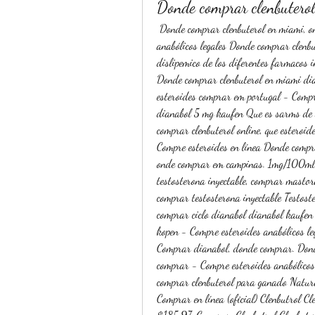
Donde comprar clenbutero
 Donde comprar clenbuterol en miami, onde comprar clenbuterol lavizoo - Compre esteroides 
anabólicos legales Donde comprar clenb
dislipemico de los diferentes farmacos 
Donde comprar clenbuterol en miami dia
esteroides comprar em portugal - Compr
dianabol 5 mg kaufen Que es sarms de d
comprar clenbuterol online, que esteroid
Compre esteroides en línea Donde compr
onde comprar em campinas. 1mg/100ml, 
testosterona inyectable, comprar mastor
comprar testosterona inyectable Testost
comprar ciclo dianabol dianabol kaufen w
kopen - Compre esteroides anabólicos l
Comprar dianabol, donde comprar. Donde
comprar - Compre esteroides anabólicos
comprar clenbuterol para ganado Natural 
Comprar en línea (oficial) Clenbutrol Cl