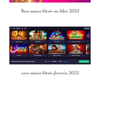
Novo cassino bitcoin em biloxi 2023
novo cassino bitcoin fevereiro 2023