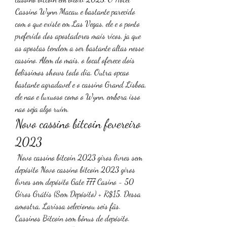
Cassino Wynn Macau e bastante parecido 
com o que existe em Las Vegas, ele e o ponto 
preferido dos apostadores mais ricos, ja que 
as apostas tendem a ser bastante altas nesse 
cassino. Alem do mais, o local oferece dois 
belissimos shows todo dia. Outra opcao 
bastante agradavel e o cassino Grand Lisboa, 
ele nao e luxuoso como o Wynn, embora isso 
nao seja algo ruim.
Novo cassino bitcoin fevereiro 
2023
 Novo cassino bitcoin 2023 giros livres sem 
depósito Novo cassino bitcoin 2023 giros 
livres sem depósito Gate 777 Casino - 50 
Giros Grátis (Sem Depósito) + R$15. Dessa 
amostra, Larissa selecionou seis fãs. 
Cassinos Bitcoin sem bônus de depósito. 