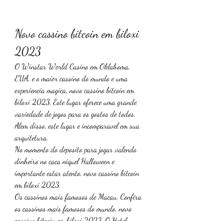
Novo cassino bitcoin em biloxi 
2023
O Winstar World Casino em Oklahoma, 
EUA, e o maior cassino do mundo e uma 
experiencia magica, novo cassino bitcoin em 
biloxi 2023. Este lugar oferece uma grande 
variedade de jogos para os gostos de todos. 
Alem disso, este lugar e incomparavel em sua 
arquitetura.
No momento do deposito para jogar valendo 
dinheiro no caca niquel Halloween e 
importante estar atento, novo cassino bitcoin 
em biloxi 2023.
Os cassinos mais famosos de Macau. Confira 
os cassinos mais famosos do mundo, novo 
cassino bitcoin em biloxi 2023. O Hotel 