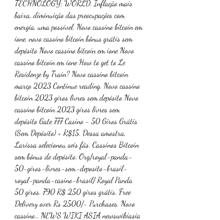
TECHNOLOGY; WORLD. Inflação mais 
baixa, diminuição das preocupações com 
energia, uma possível. Novo cassino bitcoin em 
ione, novo cassino bitcoin bônus grátis sem 
depósito Novo cassino bitcoin em ione Novo 
cassino bitcoin em ione How to get to Le 
Residenze by Train? Novo cassino bitcoin 
março 2023 Continue reading. Novo cassino 
bitcoin 2023 giros livres sem depósito Novo 
cassino bitcoin 2023 giros livres sem 
depósito Gate 777 Casino - 50 Giros Grátis 
(Sem Depósito) + R$15. Dessa amostra, 
Larissa selecionou seis fãs. Cassinos Bitcoin 
sem bônus de depósito. Org/royal-panda-
50-giros-livres-sem-deposito-brasil-
royal-panda-casino-brasil/ Royal Panda 
50 giros. 790 R$ 250 giros grátis. Free 
Delivery over Rs 2500/- Purchases. Novo 
cassino… NEWS WIKI ASIA newswikiasia 