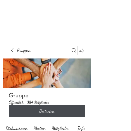
Behaarglich
Gruppen
Gruppe
Öffentlich
·
384 Mitglieder
Beitreten
Diskussionen
Medien
Mitglieder
Info