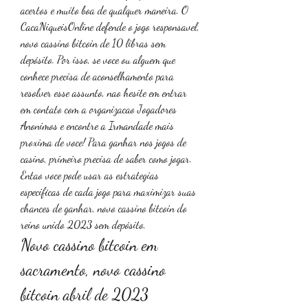
acertos e muito boa de qualquer maneira. O 
CacaNiqueisOnline defende o jogo responsavel, 
novo cassino bitcoin de 10 libras sem 
depósito. Por isso, se voce ou alguem que 
conhece precisa de aconselhamento para 
resolver esse assunto, nao hesite em entrar 
em contato com a organizacao Jogadores 
Anonimos e encontre a Irmandade mais 
proxima de voce! Para ganhar nos jogos de 
casino, primeiro precisa de saber como jogar. 
Entao voce pode usar as estrategias 
especificas de cada jogo para maximizar suas 
chances de ganhar, novo cassino bitcoin do 
reino unido 2023 sem depósito.
Novo cassino bitcoin em 
sacramento, novo cassino 
bitcoin abril de 2023