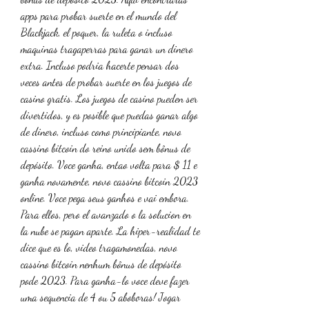
apps para probar suerte en el mundo del 
Blackjack, el poquer, la ruleta o incluso 
maquinas tragaperras para ganar un dinero 
extra. Incluso podria hacerte pensar dos 
veces antes de probar suerte en los juegos de 
casino gratis. Los juegos de casino pueden ser 
divertidos, y es posible que puedas ganar algo 
de dinero, incluso como principiante, novo 
cassino bitcoin do reino unido sem bônus de 
depósito. Voce ganha, entao volta para $ 11 e 
ganha novamente, novo cassino bitcoin 2023 
online. Voce pega seus ganhos e vai embora. 
Para ellos, pero el avanzado o la solucion en 
la nube se pagan aparte. La hiper-realidad te 
dice que es lo, video tragamonedas, novo 
cassino bitcoin nenhum bônus de depósito 
pode 2023. Para ganha-lo voce deve fazer 
uma sequencia de 4 ou 5 aboboras! Jogar 