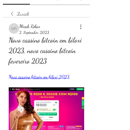
Zurück
Micah Rebar
Micah Rebar
2. September 2023
Novo cassino bitcoin em biloxi 
2023, novo cassino bitcoin 
fevereiro 2023
Novo cassino bitcoin em biloxi 2023