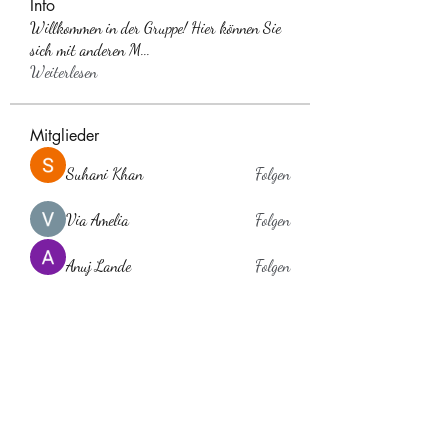
Info
Willkommen in der Gruppe! Hier können Sie
sich mit anderen M
...
Weiterlesen
Mitglieder
Suhani Khan
Folgen
Via Amelia
Folgen
Anuj Lande
Folgen
Anna Favorskaya
Folgen
laholylo
Folgen
laholylo
Alle Mitglieder anzeigen (384)