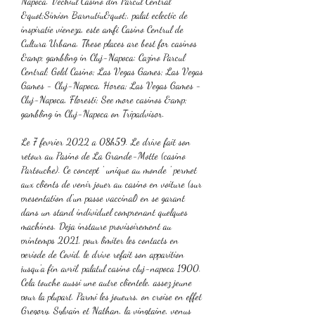
Napoca. Vechiul Casino din Parcul Central 
&quot;Simion Barnutiu&quot;, palat eclectic de 
inspiratie vieneza, este amfi Casino Centrul de 
Cultura Urbana. These places are best for casinos 
&amp; gambling in Cluj-Napoca: Cazino Parcul 
Central; Gold Casino; Las Vegas Games; Las Vegas 
Games - Cluj-Napoca, Horea; Las Vegas Games - 
Cluj-Napoca, Floresti; See more casinos &amp; 
gambling in Cluj-Napoca on Tripadvisor. 
Le 7 fevrier 2022 a 08h59. Le drive fait son 
retour au Pasino de La Grande-Motte (casino 
Partouche). Ce concept ' unique au monde ' permet 
aux clients de venir jouer au casino en voiture (sur 
presentation d'un passe vaccinal) en se garant 
dans un stand individuel comprenant quelques 
machines. Deja instaure provisoirement au 
printemps 2021, pour limiter les contacts en 
periode de Covid, le drive refait son apparition 
jusqu'a fin avril, palatul casino cluj-napoca 1900. 
Cela touche aussi une autre clientele, assez jeune 
pour la plupart. Parmi les joueurs, on croise en effet 
Gregory, Sylvain et Nathan, la vingtaine, venus 