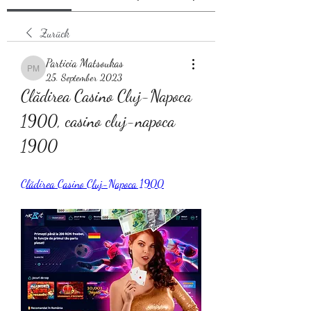
Zurück
Particia Matsoukas
Particia Matsoukas
25. September 2023
Clădirea Casino Cluj-Napoca 
1900, casino cluj-napoca 
1900
Clădirea Casino Cluj-Napoca 1900