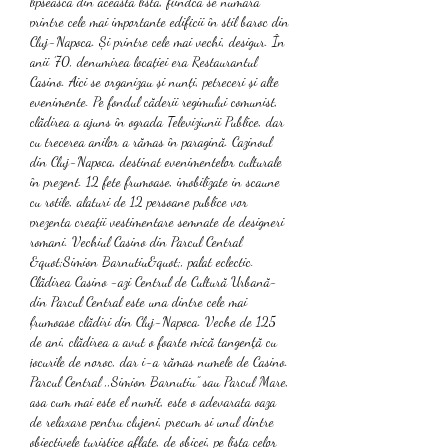
lipsească din această listă, fiindcă se numără 
printre cele mai importante edificii în stil baroc din 
Cluj-Napoca. Și printre cele mai vechi, desigur. În 
anii ’70, denumirea locației era Restaurantul 
Casino. Aici se organizau și nunți, petreceri și alte 
evenimente. Pe fondul căderii regimului comunist, 
clădirea a ajuns în ograda Televiziunii Publice, dar 
cu trecerea anilor a rămas în paragină. Cazinoul 
din Cluj-Napoca, destinat evenimentelor culturale 
în prezent. 12 fete frumoase, imobilizate in scaune 
cu rotile, alaturi de 12 persoane publice vor 
prezenta creații vestimentare semnate de designeri 
romani. Vechiul Casino din Parcul Central 
&quot;Simion Barnutiu&quot;, palat eclectic. 
Clădirea Casino -azi Centrul de Cultură Urbană- 
din Parcul Central este una dintre cele mai 
frumoase clădiri din Cluj-Napoca. Veche de 125 
de ani, clădirea a avut o foarte mică tangenţă cu 
jocurile de noroc, dar i-a rămas numele de Casino. 
Parcul Central ,,Simion Barnutiu” sau Parcul Mare, 
asa cum mai este el numit, este o adevarata oaza 
de relaxare pentru clujeni, precum si unul dintre 
obiectivele turistice aflate, de obicei, pe lista celor 