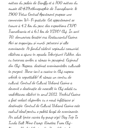
mètres du palais de Banffy et à 700 mètres du 
musée d&#39;ethnographie de Transylvanie, le 
1900 Vetus Central Apartment propose une 
connexion Wi-Fi gratuite. Cet appartement se 
trouve à 4,2 km du parc des expositions EXPO 
Transilvania et à 6,1 km de VIVO! Cluj. În anii 
’70, denumirea locației era Restaurantul Casino. 
Aici se organizau și nunți, petreceri și alte 
evenimente. Pe fondul căderii regimului comunist, 
clădirea a ajuns în ograda Televiziunii Publice, dar 
cu trecerea anilor a rămas în paragină. Cazinoul 
din Cluj-Napoca, destinat evenimentelor culturale 
în prezent. There isn’t a casino in Cluj napoca 
which is regrettable! A rămas un centru de 
cultură. Centrul de Cultură Urbană Casino a 
devenit o destinație de neocolit în Cluj odată cu 
reabilitarea clădirii în anul 2012. Vechiul Casino 
a fost redact clujenilor cu o nouă înfățișare și 
destinație. Centrul de Cultură Urbană Casino este 
cadrul ideal pentru o paletă largă de evenimente. 
Per adult (price varies by group size) Day Trip To 
Turda Salt Mine &amp; Rimetea From Cluj-