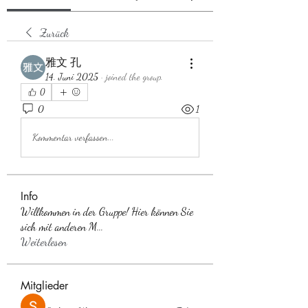
Zurück
雅文 孔
14. Juni 2025
·
joined the group.
0
0
1
Kommentar verfassen...
Info
Willkommen in der Gruppe! Hier können Sie
sich mit anderen M
...
Weiterlesen
Mitglieder