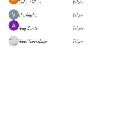
Suhani Khan
Folgen
Via Amelia
Folgen
Anuj Lande
Folgen
Anna Favorskaya
Folgen
laholylo
Folgen
laholylo
Alle Mitglieder anzeigen (384)
Behaarglich
ina.scheibe@behaarglich.com