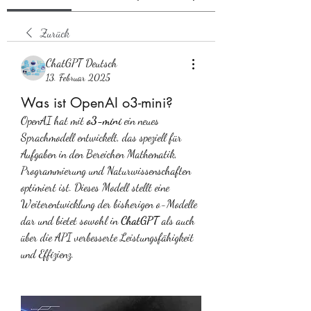
Zurück
ChatGPT Deutsch
13. Februar 2025
Was ist OpenAI o3-mini?
OpenAI hat mit 
o3-mini
 ein neues 
Sprachmodell entwickelt, das speziell für 
Aufgaben in den Bereichen Mathematik, 
Programmierung und Naturwissenschaften 
optimiert ist. Dieses Modell stellt eine 
Weiterentwicklung der bisherigen o-Modelle 
dar und bietet sowohl in 
ChatGPT
 als auch 
über die API verbesserte Leistungsfähigkeit 
und Effizienz.