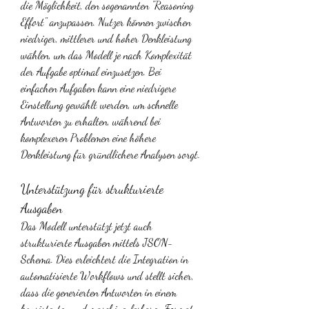
die Möglichkeit, den sogenannten "Reasoning 
Effort" anzupassen. Nutzer können zwischen 
niedriger, mittlerer und hoher Denkleistung 
wählen, um das Modell je nach Komplexität 
der Aufgabe optimal einzusetzen. Bei 
einfachen Aufgaben kann eine niedrigere 
Einstellung gewählt werden, um schnelle 
Antworten zu erhalten, während bei 
komplexeren Problemen eine höhere 
Denkleistung für gründlichere Analysen sorgt.
Unterstützung für strukturierte 
Ausgaben
Das Modell unterstützt jetzt auch 
strukturierte Ausgaben mittels JSON-
Schema. Dies erleichtert die Integration in 
automatisierte Workflows und stellt sicher, 
dass die generierten Antworten in einem 
konsistenten und maschinenlesbaren Format 