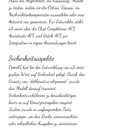
Plans die Möglichkeit, ein Reasoning-Modell 
zu testen, indem sie die Option "Reason" im 
Nachrichtenkomponisten auswählen oder eine 
Antwort neu generieren. Für Entwickler steht 
o3-mini über die Chat Completions API, 
Assistants API und Batch API zur 
Integration in eigene Anwendungen bereit.
Sicherheitsaspekte
OpenAI hat bei der Entwicklung von o3-mini 
großen Wert auf Sicherheit gelegt. Durch den 
Einsatz von "deliberative alignment" wurde 
das Modell darauf trainiert, 
Sicherheitsrichtlinien zu berücksichtigen, 
bevor es auf Benutzereingaben reagiert. 
Zudem wurde es umfangreichen Tests 
unterzogen, um das Risiko unerwünschter 
oder schädlicher Ausgaben zu minimieren.