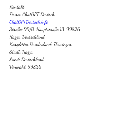
Kontakt
Firma: ChatGPT Deutsch - 
ChatGPTDeutsch.info
Straße: 99/B, Hauptstraße 13, 99826 
Nazza, Deutschland
Komplettes Bundesland: Thüringen
Stadt: Nazza
Land: Deutschland
Vorwahl: 99826
Telefon: +49 15227654357
Website: 
https://chatgptdeutsch.info/
E-Mail: 
chatgptdeutsch.info@gmail.com
#ChatGPT #Chat_GPT 
#ChatGPT_Deutsch #ChatGPTDeutsch 
#ChatAI #chatbot