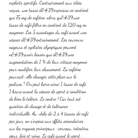
exploits sportifs. Contrairement aux idées 
reçues, une tasse d&#39;expresso ne contient 
que 75 mg de caféine, alors qu&#39;une 
tasse de café filtre en contient de 120 mg en 
moyenne. Les 5 avantages du café avant une 
séance d&#39;entraînement. Les coureurs, 
nageurs et cyclistes olympiques peuvent 
n&#39;avoir besoin que d&#39;une 
augmentation de 1 % de leur vitesse moyenne 
pour modifier leur classement. La caféine 
pourrait-elle changer cette place sur le 
podium ? On peut boire ainsi 1 tasse de café, 
1 heure avant la séance de sport à condition 
de bien le tolérer. Le contre ! Car tout est 
question de dosage et de tolérance 
individuelle. Au-delà de 2 à 4 tasses de café 
par jour, on s’expose aux effets secondaires 
sur les organes principaux : cerveau, intestins, 
cœur, foie et reins. Le café avant le sport : 