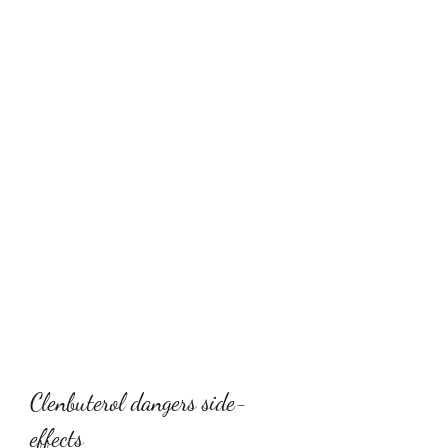
Clenbuterol dangers side-
effects