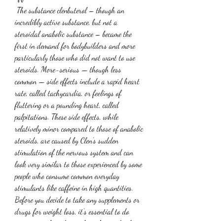
 The substance clenbuterol – though an 
incredibly active substance, but not a 
steroidal anabolic substance – became the 
first in demand for bodybuilders and more 
particularly those who did not want to use 
steroids. More-serious — though less 
common — side effects include a rapid heart 
rate, called tachycardia, or feelings of 
fluttering or a pounding heart, called 
palpitations. These side effects, while 
relatively minor compared to those of anabolic 
steroids, are caused by Clen’s sudden 
stimulation of the nervous system and can 
look very similar to those experienced by some 
people who consume common everyday 
stimulants like caffeine in high quantities. 
Before you decide to take any supplements or 
drugs for weight loss, it’s essential to do 