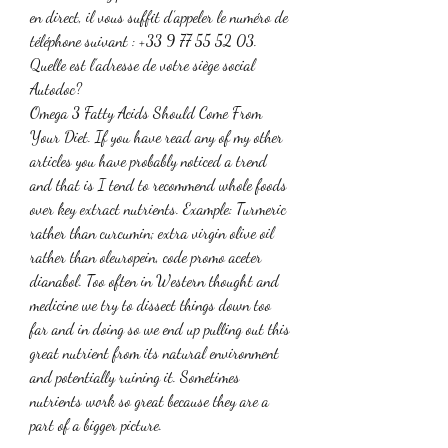
en direct, il vous suffit d’appeler le numéro de 
téléphone suivant : +33 9 77 55 52 03. 
Quelle est l’adresse de votre siège social 
Autodoc? 
Omega 3 Fatty Acids Should Come From 
Your Diet. If you have read any of my other 
articles you have probably noticed a trend 
and that is I tend to recommend whole foods 
over key extract nutrients. Example: Turmeric 
rather than curcumin; extra virgin olive oil 
rather than oleuropein, code promo aceter 
dianabol. Too often in Western thought and 
medicine we try to dissect things down too 
far and in doing so we end up pulling out this 
great nutrient from its natural environment 
and potentially ruining it. Sometimes 
nutrients work so great because they are a 
part of a bigger picture.