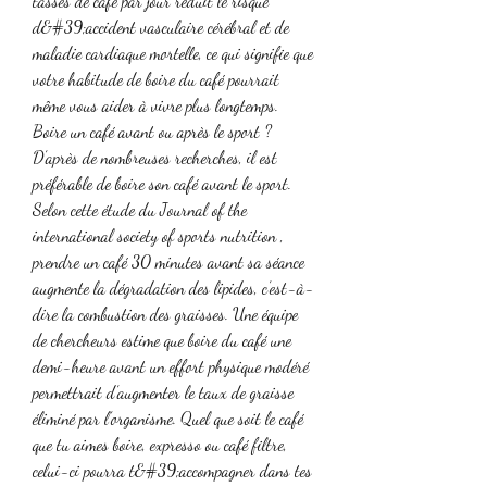
tasses de café par jour réduit le risque 
d&#39;accident vasculaire cérébral et de 
maladie cardiaque mortelle, ce qui signifie que 
votre habitude de boire du café pourrait 
même vous aider à vivre plus longtemps. 
Boire un café avant ou après le sport ? 
D’après de nombreuses recherches, il est 
préférable de boire son café avant le sport. 
Selon cette étude du Journal of the 
international society of sports nutrition , 
prendre un café 30 minutes avant sa séance 
augmente la dégradation des lipides, c’est-à-
dire la combustion des graisses. Une équipe 
de chercheurs estime que boire du café une 
demi-heure avant un effort physique modéré 
permettrait d’augmenter le taux de graisse 
éliminé par l’organisme. Quel que soit le café 
que tu aimes boire, expresso ou café filtre, 
celui-ci pourra t&#39;accompagner dans tes 