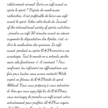
relativement normal. Boire un café avant ou 
après le sport ? D’après de nombreuses 
recherches, il est préférable de boire son café 
avant le sport. Selon cette étude du Journal 
of the international society of sports nutrition 
, prendre un café 30 minutes avant sa séance 
augmente la dégradation des lipides, c’est-à-
dire la combustion des graisses. Le café 
avant, pendant ou après l&#39;exercice a ses 
avantages. Tout le monde en a entendu parler, 
mais cela fonctionne-t-il vraiment ? Pour 
confirmer (ou infirmer) ces affirmations une 
fois pour toutes, nous avons contacté Mitch, 
expert en fitness de l&#39;école de sport 
Athlevel. Vous vous préparez à vous entraîner 
et, bien que vous ayez déjà bu de l&#39;eau, 
vous envisagez de prendre un café avant votre 
entraînement pour profiter d&#39;un regain 