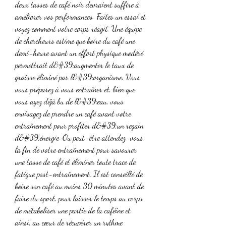
deux tasses de café noir devraient suffire à 
améliorer vos performances. Faites un essai et 
voyez comment votre corps réagit. Une équipe 
de chercheurs estime que boire du café une 
demi-heure avant un effort physique modéré 
permettrait d&#39;augmenter le taux de 
graisse éliminé par l&#39;organisme. Vous 
vous préparez à vous entraîner et, bien que 
vous ayez déjà bu de l&#39;eau, vous 
envisagez de prendre un café avant votre 
entraînement pour profiter d&#39;un regain 
d&#39;énergie. Ou peut-être attendez-vous 
la fin de votre entraînement pour savourer 
une tasse de café et éliminer toute trace de 
fatigue post-entraînement. Il est conseillé de 
boire son café au moins 30 minutes avant de 
faire du sport, pour laisser le temps au corps 
de métaboliser une partie de la caféine et 
ainsi, au cœur de récupérer un rythme 