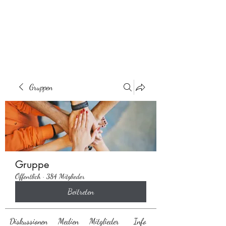
Behaarglich
Gruppen
Gruppe
Öffentlich
·
384 Mitglieder
Beitreten
Diskussionen
Medien
Mitglieder
Info