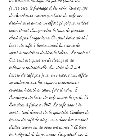
les boissons au soja, les jus de fruits, les 
fruits secs, le fromage et les noix. Une équipe 
de chercheurs estime que boire du café une 
demi-heure avant un effort physique modéré 
permettrait d’augmenter le taux de graisse 
éliminé par l’organisme. On peut boire ainsi 1 
tasse de café, 1 heure avant la séance de 
sport à condition de bien le tolérer. Le contre ! 
Car tout est question de dosage et de 
tolérance individuelle. Au-delà de 2 à 4 
tasses de café par jour, on s’expose aux effets 
secondaires sur les organes principaux : 
cerveau, intestins, cœur, foie et reins. 5 
Avantages de boire du café avant le sport. 15 
Exercices à faire en Hiit. Le café avant le 
sport : tout dépend de la quantité. Combien de 
tasses de café devriez-vous donc boire avant 
d’aller courir ou de vous entraîner ? Et bien 
tout dépend de la personne. En général, une à 