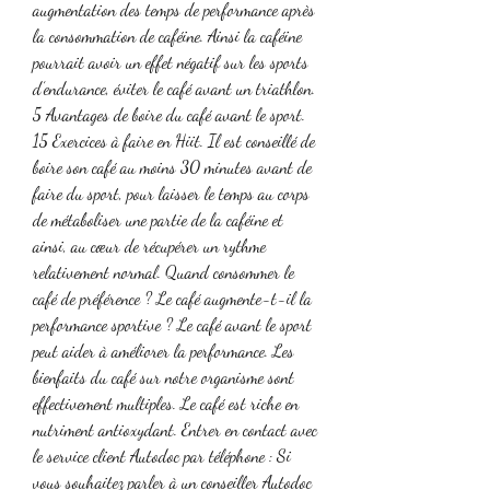
augmentation des temps de performance après 
la consommation de caféine. Ainsi la caféine 
pourrait avoir un effet négatif sur les sports 
d’endurance, éviter le café avant un triathlon. 
5 Avantages de boire du café avant le sport. 
15 Exercices à faire en Hiit. Il est conseillé de 
boire son café au moins 30 minutes avant de 
faire du sport, pour laisser le temps au corps 
de métaboliser une partie de la caféine et 
ainsi, au cœur de récupérer un rythme 
relativement normal. Quand consommer le 
café de préférence ? Le café augmente-t-il la 
performance sportive ? Le café avant le sport 
peut aider à améliorer la performance. Les 
bienfaits du café sur notre organisme sont 
effectivement multiples. Le café est riche en 
nutriment antioxydant. Entrer en contact avec 
le service client Autodoc par téléphone : Si 
vous souhaitez parler à un conseiller Autodoc 