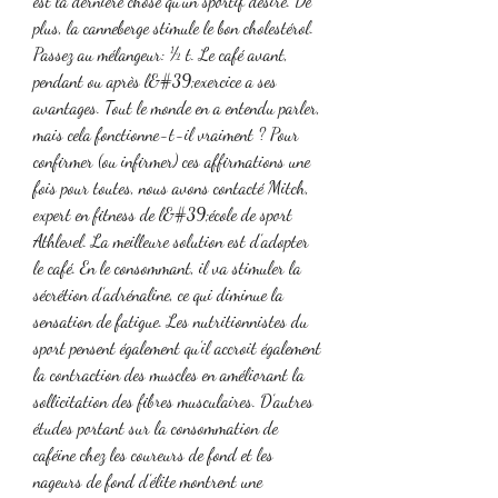
est la dernière chose qu’un sportif désire. De 
plus, la canneberge stimule le bon cholestérol. 
Passez au mélangeur: ½ t. Le café avant, 
pendant ou après l&#39;exercice a ses 
avantages. Tout le monde en a entendu parler, 
mais cela fonctionne-t-il vraiment ? Pour 
confirmer (ou infirmer) ces affirmations une 
fois pour toutes, nous avons contacté Mitch, 
expert en fitness de l&#39;école de sport 
Athlevel. La meilleure solution est d’adopter 
le café. En le consommant, il va stimuler la 
sécrétion d’adrénaline, ce qui diminue la 
sensation de fatigue. Les nutritionnistes du 
sport pensent également qu’il accroit également 
la contraction des muscles en améliorant la 
sollicitation des fibres musculaires. D’autres 
études portant sur la consommation de 
caféine chez les coureurs de fond et les 
nageurs de fond d’élite montrent une 