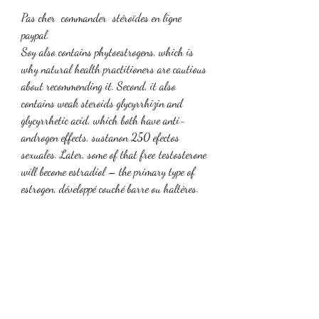
Pas cher  commander  stéroïdes en ligne 
paypal.
Soy also contains phytoestrogens, which is 
why natural health practitioners are cautious 
about recommending it. Second, it also 
contains weak steroids glycyrrhizin and 
glycyrrhetic acid, which both have anti-
androgen effects, sustanon 250 efectos 
sexuales. Later, some of that free testosterone 
will become estradiol – the primary type of 
estrogen, développé couché barre ou haltères. 
Testosterone produced by ovaries enters the 
bloodstream where most of it binds to either 
albumin or SHBG. La testostérone permet 
aux muscles de retenir plus d'azote, qui à son 
tour réduit le muscle à mieux synthétiser les 
protéines, produire des muscles plus gros, 
hgh.fr david. How Testosterone Levels Effect 