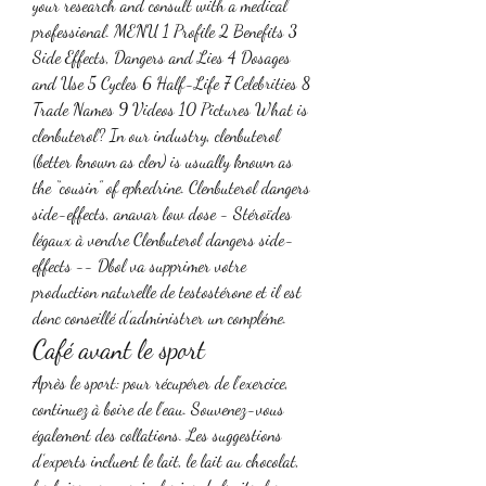
your research and consult with a medical 
professional. MENU 1 Profile 2 Benefits 3 
Side Effects, Dangers and Lies 4 Dosages 
and Use 5 Cycles 6 Half-Life 7 Celebrities 8 
Trade Names 9 Videos 10 Pictures What is 
clenbuterol? In our industry, clenbuterol 
(better known as clen) is usually known as 
the “cousin” of ephedrine. Clenbuterol dangers 
side-effects, anavar low dose - Stéroïdes 
légaux à vendre Clenbuterol dangers side-
effects -- Dbol va supprimer votre 
production naturelle de testostérone et il est 
donc conseillé d’administrer un compléme. 
Café avant le sport
Après le sport: pour récupérer de l’exercice, 
continuez à boire de l’eau. Souvenez-vous 
également des collations. Les suggestions 
d’experts incluent le lait, le lait au chocolat, 