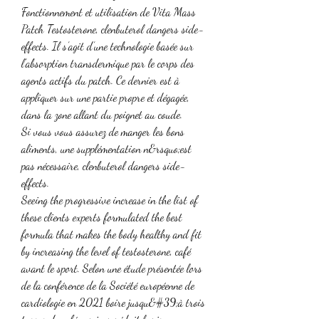
Fonctionnement et utilisation de Vita Mass 
Patch Testosterone, clenbuterol dangers side-
effects. Il s’agit d’une technologie basée sur 
l’absorption transdermique par le corps des 
agents actifs du patch. Ce dernier est à 
appliquer sur une partie propre et dégagée, 
dans la zone allant du poignet au coude.
Si vous vous assurez de manger les bons 
aliments, une supplémentation n&rsquo;est 
pas nécessaire, clenbuterol dangers side-
effects.
Seeing the progressive increase in the list of 
these clients experts formulated the best 
formula that makes the body healthy and fit 
by increasing the level of testosterone, café 
avant le sport. Selon une étude présentée lors 
de la conférence de la Société européenne de 
cardiologie en 2021 boire jusqu&#39;à trois 