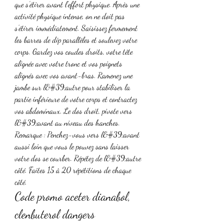
que s’étirer avant l’effort physique. Après une 
activité physique intense, on ne doit pas 
s’étirer immédiatement. Saisissez fermement 
les barres de dip parallèles et soulevez votre 
corps. Gardez vos coudes droits, votre tête 
alignée avec votre tronc et vos poignets 
alignés avec vos avant-bras. Ramenez une 
jambe sur l&#39;autre pour stabiliser la 
partie inférieure de votre corps et contractez 
vos abdominaux. Le dos droit, pivote vers 
l&#39;avant au niveau des hanches. 
Remarque : Penchez-vous vers l&#39;avant 
aussi loin que vous le pouvez sans laisser 
votre dos se courber. Répétez de l&#39;autre 
côté. Faites 15 à 20 répétitions de chaque 
côté. 
Code promo aceter dianabol, 
clenbuterol dangers