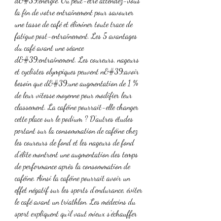
d&#39;énergie. Ou peut-être attendez-vous 
la fin de votre entraînement pour savourer 
une tasse de café et éliminer toute trace de 
fatigue post-entraînement. Les 5 avantages 
du café avant une séance 
d&#39;entraînement. Les coureurs, nageurs 
et cyclistes olympiques peuvent n&#39;avoir 
besoin que d&#39;une augmentation de 1 % 
de leur vitesse moyenne pour modifier leur 
classement. La caféine pourrait-elle changer 
cette place sur le podium ? D’autres études 
portant sur la consommation de caféine chez 
les coureurs de fond et les nageurs de fond 
d’élite montrent une augmentation des temps 
de performance après la consommation de 
caféine. Ainsi la caféine pourrait avoir un 
effet négatif sur les sports d’endurance, éviter 
le café avant un triathlon. Les médecins du 
sport expliquent qu’il vaut mieux s’échauffer 