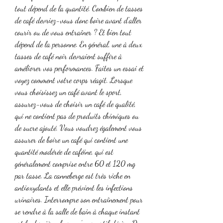
tout dépend de la quantité. Combien de tasses 
de café devriez-vous donc boire avant d’aller 
courir ou de vous entraîner ? Et bien tout 
dépend de la personne. En général, une à deux 
tasses de café noir devraient suffire à 
améliorer vos performances. Faites un essai et 
voyez comment votre corps réagit. Lorsque 
vous choisissez un café avant le sport, 
assurez-vous de choisir un café de qualité, 
qui ne contient pas de produits chimiques ou 
de sucre ajouté. Vous voudrez également vous 
assurer de boire un café qui contient une 
quantité modérée de caféine, qui est 
généralement comprise entre 60 et 120 mg 
par tasse. La canneberge est très riche en 
antioxydants et elle prévient les infections 
urinaires. Interrompre son entraînement pour 
se rendre à la salle de bain à chaque instant 