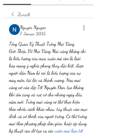
Zurück
Nguyen Nguyen
7. Januar 2025
Tổng Quan Kỹ Thuật Trồng Mai Vàng
Giới Thiệu Về Mai Vàng Mai vàng không chỉ 
là biểu tượng của mùa xuân mà còn là loài 
hoa mang ý nghĩa phong thủy đặc biệt, được 
người dân Nam bộ coi là biểu tượng của sự 
may mắn, tài lộc và thịnh vượng. Hoa mai 
vàng nở vào dịp Tết Nguyên Đán, tạo không 
khí ấm cúng và rực rỡ cho những ngày đầu 
năm mới. Trồng mai vàng có thể thực hiện 
theo nhiều cách khác nhau, tùy thuộc vào mục 
đích và sở thích của người trồng. Có thể trồng 
mai theo phương pháp đơn giản, hoặc áp dụng 
kỹ thuật cao để tạo ra các 
vườn mai bán tết