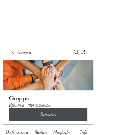
Behaarglich
Gruppen
Gruppe
Öffentlich
·
384 Mitglieder
Beitreten
Diskussionen
Medien
Mitglieder
Info