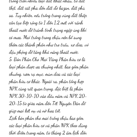
trồng trên nhiều loại đất khác nhau, từ đất 
thịt, đất cát pha đến đất đỏ bazan, đất phù 
sa. Tuy nhiên, nếu trồng trong vùng đất thấp, 
cần tạo liếp rộng từ 1 đến 1,2 mét với rãnh 
thoát nước để tránh tình trạng ngập úng khi 
có mưa. Mai trồng trong chậu nên bổ sung 
thêm các thành phần như tro trấu, xơ dừa, vỏ 
đậu phộng để tăng khả năng thoát nước.
5. Bón Phân Cho Mai Vàng Phân hữu cơ là 
loại phân được ưa chuộng nhất, bao gồm phân 
chuồng, rơm rạ mục, mùn dừa và các loại 
phân hữu cơ khác. Ngoài ra, phân tổng hợp 
NPK cũng rất quan trọng, đặc biệt là phân 
NPK 30-10-10 vào đầu năm và NPK 20-
20-15 từ giữa năm đến Tết Nguyên Đán để 
giúp mai kết nụ và nở hoa tốt.
Lịch bón phân cho mai trồng chậu bao gồm 
các loại phân hữu cơ và phân NPK theo đúng 
thời điểm trong năm, từ tháng 2 âm lịch đến 