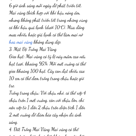
6 giờ ánh sáng mỗi ngày để phát triển tốt. 
Mai vàng thích hợp với khí hậu nóng ẩm, 
nhưng không phát triển tốt trong những vùng 
có khí hậu quá lạnh (dưới 10°C). Mùa đông 
mưa nhiều hoặc giá lạnh có thể làm mai nở 
hoa mai vàng
 không đúng dịp.
3. Mật Độ Trồng Mai Vàng
Gieo hạt: Mai vàng có tỷ lệ nảy mầm cao nếu 
hạt tươi, khoảng 95%. Mỗi mét vuông có thể 
gieo khoảng 100 hạt. Cây con đạt chiều cao 
10 cm có thể đem trồng trong chậu hoặc giỏ 
tre.
Trồng trong chậu: Với chậu nhỏ, có thể xếp 4 
chậu trên 1 mét vuông, còn với chậu lớn, chỉ 
nên xếp từ 1 đến 2 chậu trên diện tích 1 đến 
2 mét vuông để đảm bảo cây nhận đủ ánh 
sáng.
4. Đất Trồng Mai Vàng Mai vàng có thể 