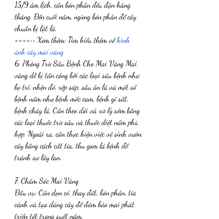
15/9 âm lịch, cần bón phân đều đặn hàng 
tháng. Đến cuối năm, ngừng bón phân để cây 
chuẩn bị lặt lá.
====>> Xem thêm: Tìm hiểu thêm về 
hình 
ảnh cây mai vàng
6. Phòng Trừ Sâu Bệnh Cho Mai Vàng Mai 
vàng dễ bị tấn công bởi các loại sâu bệnh như 
bọ trĩ, nhện đỏ, rệp sáp, sâu ăn lá và một số 
bệnh nấm như bệnh mốc cam, bệnh gỉ sắt, 
bệnh cháy lá. Cần theo dõi và xử lý sớm bằng 
các loại thuốc trừ sâu và thuốc diệt nấm phù 
hợp. Ngoài ra, cần thực hiện việc vệ sinh vườn 
cây bằng cách cắt tỉa, thu gom lá bệnh để 
tránh sự lây lan.
7. Chăm Sóc Mai Vàng
Đầu vụ: Cần dọn cỏ, thay đất, bón phân, tỉa 
cành và tạo dáng cây để đảm bảo mai phát 
triển tốt trong suốt năm.