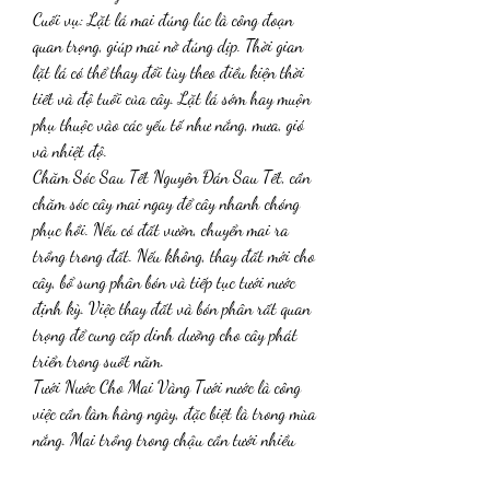
Cuối vụ: Lặt lá mai đúng lúc là công đoạn 
quan trọng, giúp mai nở đúng dịp. Thời gian 
lặt lá có thể thay đổi tùy theo điều kiện thời 
tiết và độ tuổi của cây. Lặt lá sớm hay muộn 
phụ thuộc vào các yếu tố như nắng, mưa, gió 
và nhiệt độ.
Chăm Sóc Sau Tết Nguyên Đán Sau Tết, cần 
chăm sóc cây mai ngay để cây nhanh chóng 
phục hồi. Nếu có đất vườn, chuyển mai ra 
trồng trong đất. Nếu không, thay đất mới cho 
cây, bổ sung phân bón và tiếp tục tưới nước 
định kỳ. Việc thay đất và bón phân rất quan 
trọng để cung cấp dinh dưỡng cho cây phát 
triển trong suốt năm.
Tưới Nước Cho Mai Vàng Tưới nước là công 
việc cần làm hàng ngày, đặc biệt là trong mùa 
nắng. Mai trồng trong chậu cần tưới nhiều 
lần hơn so với mai trồng trong đất. Trong 