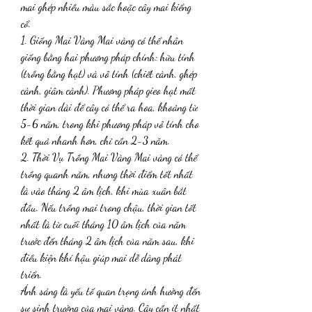
mai ghép nhiều màu sắc hoặc cây mai kiểng 
cổ.
1. Giống Mai Vàng Mai vàng có thể nhân 
giống bằng hai phương pháp chính: hữu tính 
(trồng bằng hạt) và vô tính (chiết cành, ghép 
cành, giâm cành). Phương pháp gieo hạt mất 
thời gian dài để cây có thể ra hoa, khoảng từ 
5-6 năm, trong khi phương pháp vô tính cho 
kết quả nhanh hơn, chỉ cần 2-3 năm.
2. Thời Vụ Trồng Mai Vàng Mai vàng có thể 
trồng quanh năm, nhưng thời điểm tốt nhất 
là vào tháng 2 âm lịch, khi mùa xuân bắt 
đầu. Nếu trồng mai trong chậu, thời gian tốt 
nhất là từ cuối tháng 10 âm lịch của năm 
trước đến tháng 2 âm lịch của năm sau, khi 
điều kiện khí hậu giúp mai dễ dàng phát 
triển.
Ánh sáng là yếu tố quan trọng ảnh hưởng đến 
sự sinh trưởng của mai vàng. Cây cần ít nhất 