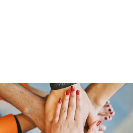
01520 92 202 09 / 0351 - 84 