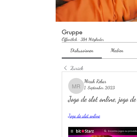
Gruppe
Öffentlich
·
384 Mitglieder
Diskussionen
Medien
Zurück
Micah Rebar
1. September 2023
Micah Rebar
Jogo de slot online, jogo de
Jogo de slot online