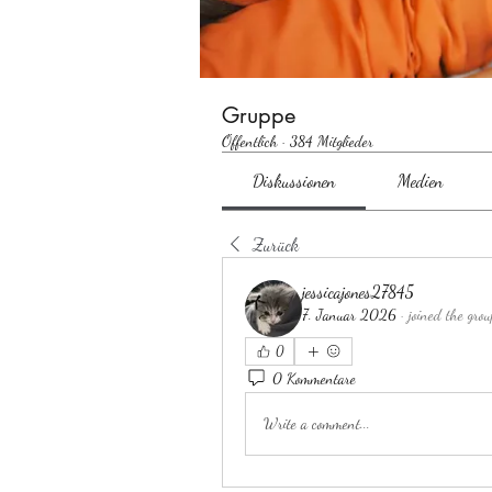
Gruppe
Öffentlich
·
384 Mitglieder
Diskussionen
Medien
Zurück
jessicajones27845
7. Januar 2026
·
joined the grou
0
0 Kommentare
Write a comment...