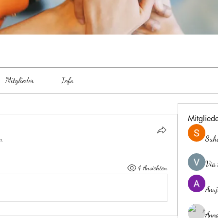
Mitglieder
Info
Mitglied
Suh
p.
Via 
4 Ansichten
Anuj
Ann