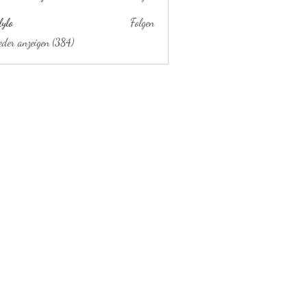
lylo
Folgen
ieder anzeigen (384)