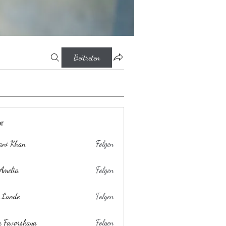
Beitreten
er
ani Khan
Folgen
Amelia
Folgen
 Lande
Folgen
a Favorskaya
Folgen