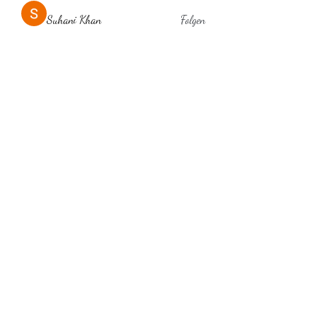
Suhani Khan
Folgen
Via Amelia
Folgen
Anuj Lande
Folgen
Anna Favorskaya
Folgen
laholylo
Folgen
laholylo
Alle Mitglieder anzeigen (384)
Behaarglich
ina.scheibe@behaarglich.com