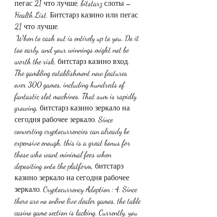
пегас 21 что лучше, bitstarz слоты – 
Health List. Битстарз казино или пегас 
21 что лучше. 
 When to cash out is entirely up to you. Do it 
too early, and your winnings might not be 
worth the risk, битстарз казино вход. 
The gambling establishment now features 
over 300 games, including hundreds of 
fantastic slot machines. That sum is rapidly 
growing, битстарз казино зеркало на 
сегодня рабочее зеркало. Since 
converting cryptocurrencies can already be 
expensive enough, this is a great bonus for 
those who want minimal fees when 
depositing onto the platform, битстарз 
казино зеркало на сегодня рабочее 
зеркало. Cryptocurrency Adoption : 4. Since 
there are no online live dealer games, the table 
casino game section is lacking. Currently, you 