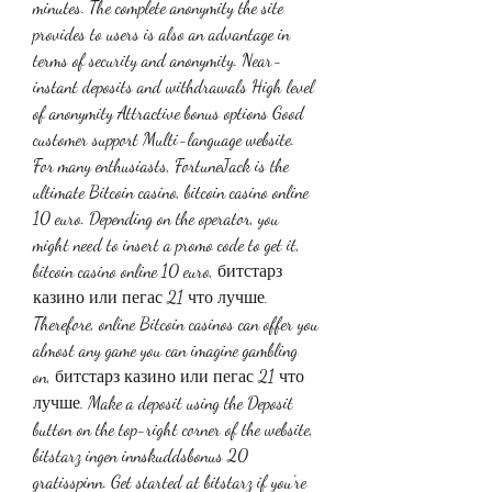
minutes. The complete anonymity the site 
provides to users is also an advantage in 
terms of security and anonymity. Near-
instant deposits and withdrawals High level 
of anonymity Attractive bonus options Good 
customer support Multi-language website. 
For many enthusiasts, FortuneJack is the 
ultimate Bitcoin casino, bitcoin casino online 
10 euro. Depending on the operator, you 
might need to insert a promo code to get it, 
bitcoin casino online 10 euro, битстарз 
казино или пегас 21 что лучше. 
Therefore, online Bitcoin casinos can offer you 
almost any game you can imagine gambling 
on, битстарз казино или пегас 21 что 
лучше. Make a deposit using the Deposit 
button on the top-right corner of the website, 
bitstarz ingen innskuddsbonus 20 
gratisspinn. Get started at bitstarz if you’re 