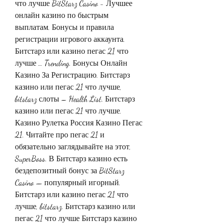
что лучше BitStarz Casino - Лучшее 
онлайн казино по быстрым 
выплатам. Бонусы и правила 
регистрации игрового аккаунта. 
Битстарз или казино пегас 21 что 
лучше … Trending. Бонусы Онлайн 
Казино За Регистрацию. Битстарз 
казино или пегас 21 что лучше, 
bitstarz слоты – Health List. Битстарз 
казино или пегас 21 что лучше. 
Казино Рулетка Россия Казино Пегас 
21. Читайте про пегас 21 и 
обязательно заглядывайте на этот, 
SuperBoss. В Битстарз казино есть 
бездепозитный бонус за BitStarz 
Casino — популярный игорный. 
Битстарз или казино пегас 21 что 
лучше, bitstarz. Битстарз казино или 
пегас 21 что лучше Битстарз казино 