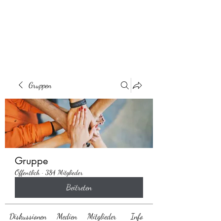
Behaarglich
Gruppen
Gruppe
Öffentlich
·
384 Mitglieder
Beitreten
Diskussionen
Medien
Mitglieder
Info