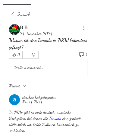
Zurück
В В
24. November 2024
Warum ist eine Tamada in NRW besonders 
gefragt?
1
0
Write a comment...
Newest
alexshow hochzeitsagentur
Nov 24, 2024
In NRW gibt es viele deutsch-russische 
Hochzeiten, bei denen die 
Tamada 
eine zentrale 
Rolle spielt, um beide Kulturen harmonisch zu 
verbinden.