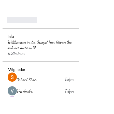
Like
Reply
Info
Willkommen in der Gruppe! Hier können Sie
sich mit anderen M
...
Weiterlesen
Mitglieder
Suhani Khan
Folgen
Via Amelia
Folgen
Anuj Lande
Folgen