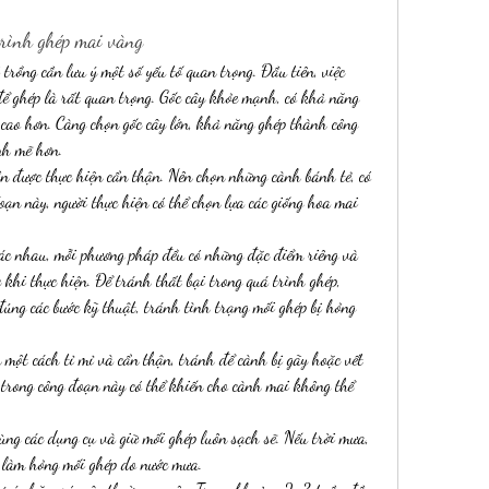
trình ghép mai vàng
trồng cần lưu ý một số yếu tố quan trọng. Đầu tiên, việc 
để ghép là rất quan trọng. Gốc cây khỏe mạnh, có khả năng 
g cao hơn. Càng chọn gốc cây lớn, khả năng ghép thành công 
nh mẽ hơn.
ần được thực hiện cẩn thận. Nên chọn những cành bánh tẻ, có 
oạn này, người thực hiện có thể chọn lựa các giống hoa mai 
ác nhau, mỗi phương pháp đều có những đặc điểm riêng và 
 khi thực hiện. Để tránh thất bại trong quá trình ghép, 
úng các bước kỹ thuật, tránh tình trạng mối ghép bị hỏng 
một cách tỉ mỉ và cẩn thận, tránh để cành bị gãy hoặc vết 
 trong công đoạn này có thể khiến cho cành mai không thể 
rùng các dụng cụ và giữ mối ghép luôn sạch sẽ. Nếu trời mưa, 
h làm hỏng mối ghép do nước mưa.