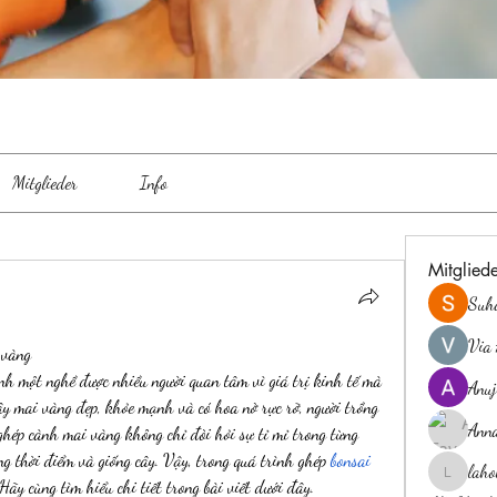
Mitglieder
Info
Mitglied
Suh
Via 
 vàng
h một nghề được nhiều người quan tâm vì giá trị kinh tế mà 
Anuj
ây mai vàng đẹp, khỏe mạnh và có hoa nở rực rỡ, người trồng 
Ann
hép cành mai vàng không chỉ đòi hỏi sự tỉ mỉ trong từng 
g thời điểm và giống cây. Vậy, trong quá trình ghép 
bonsai 
laho
laholylo
Hãy cùng tìm hiểu chi tiết trong bài viết dưới đây.