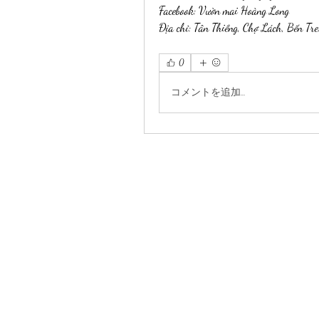
Facebook: Vườn mai Hoàng Long
Địa chỉ: Tân Thiềng, Chợ Lách, Bến Tre
0
コメントを追加…