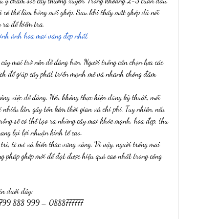
hú ý chăm sóc cây thường xuyên. Trong khoảng 2-3 tuần đầu, 
vì có thể làm hỏng mối ghép. Sau khi thấy mắt ghép đã nối 
y ra để kiểm tra.
ình ảnh hoa mai vàng đẹp nhất
cây mai trở nên dễ dàng hơn. Người trồng cần chọn lựa các 
ích để giúp cây phát triển mạnh mẽ và nhanh chóng đâm 
ông việc dễ dàng. Nếu không thực hiện đúng kỹ thuật, mối 
i nhiều lần, gây tốn kém thời gian và chi phí. Tuy nhiên, nếu 
rồng sẽ có thể tạo ra những cây mai khỏe mạnh, hoa đẹp, thu 
ng lại lợi nhuận kinh tế cao.
trì, tỉ mỉ và kiến thức vững vàng. Vì vậy, người trồng mai 
ng pháp ghép mới để đạt được hiệu quả cao nhất trong công 
in dưới đây:
0799 888 999 – 0888777777