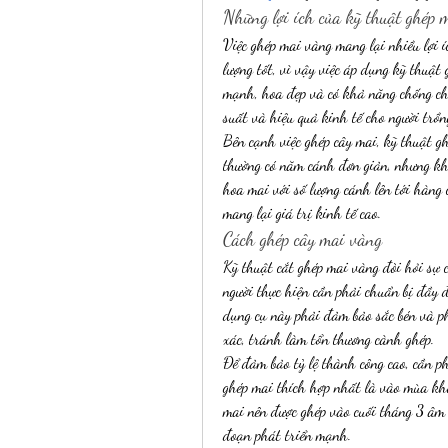
Những lợi ích của kỹ thuật ghép 
Việc ghép mai vàng mang lại nhiều lợi íc
lượng tốt, vì vậy việc áp dụng kỹ thuật
mạnh, hoa đẹp và có khả năng chống chịu
suất và hiệu quả kinh tế cho người trồn
Bên cạnh việc ghép cây mai, kỹ thuật g
thường có năm cánh đơn giản, nhưng khi
hoa mai với số lượng cánh lên tới hàng
mang lại giá trị kinh tế cao.
Cách ghép cây mai vàng
Kỹ thuật cắt ghép mai vàng đòi hỏi sự 
người thực hiện cần phải chuẩn bị đầy 
dụng cụ này phải đảm bảo sắc bén và ph
xác, tránh làm tổn thương cành ghép.
Để đảm bảo tỷ lệ thành công cao, cần ph
ghép mai thích hợp nhất là vào mùa khô
mai nên được ghép vào cuối tháng 3 âm 
đoạn phát triển mạnh.