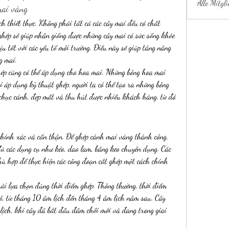
Alle Mitgl
mai vàng
h thiết thực. Không phải tất cả các cây mai đều có chất 
 ghép sẽ giúp nhân giống được những cây mai có sức sống khỏe 
 tốt với các yếu tố môi trường. Điều này sẽ giúp tăng năng 
g mai.
hép cũng có thể áp dụng cho hoa mai. Những bông hoa mai 
 áp dụng kỹ thuật ghép, người ta có thể tạo ra những bông 
 chục cánh, đẹp mắt và thu hút được nhiều khách hàng, từ đó 
chính xác và cẩn thận. Để ghép cành mai vàng thành công, 
đủ các dụng cụ như kéo, dao lam, băng keo chuyên dụng. Các 
ù hợp để thực hiện các công đoạn cắt ghép một cách chính 
ải lựa chọn đúng thời điểm ghép. Thông thường, thời điểm 
, từ tháng 10 âm lịch đến tháng 4 âm lịch năm sau. Cây 
lịch, khi cây đã bắt đầu đâm chồi mới và đang trong giai 