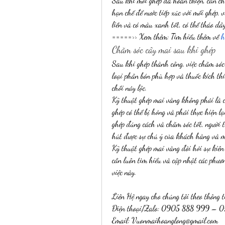
Sau khi mối ghép đã hoàn thiện, cần c
hạn chế để nước tiếp xúc với mối ghép, 
liền và có màu xanh tốt, có thể tháo dâ
=====>> Xem thêm: Tìm hiểu thêm về 
h
Chăm sóc cây mai sau khi ghép
Sau khi ghép thành công, việc chăm sóc 
loại phân bón phù hợp và thuốc kích th
chồi nảy lộc.
Kỹ thuật ghép mai vàng không phải là c
ghép có thể bị hỏng và phải thực hiện lạ
ghép đúng cách và chăm sóc tốt, người t
hút được sự chú ý của khách hàng và ma
Kỹ thuật ghép mai vàng đòi hỏi sự kiên 
cần luôn tìm hiểu và cập nhật các phươ
việc này.
Liên Hệ ngay cho chúng tôi theo thông t
Điện thoại/Zalo: 0905 888 999 – 
Email: 
Vuonmaihoanglong@gmail.com