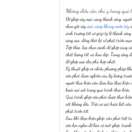
Những điều cần chú ý trong quá 
Để ghép cây mai vàng thành công, người 
chọn gốc cây 
mai vàng khủng miền tây
 
sinh trưởng tốt sẽ giúp tỷ lệ thành côn
càng cao, đồng thời bộ rễ phát triển mạ
Tiếp theo, lựa chọn cành để ghép cũng c
chất lượng tốt và hoa đẹp. Trong công đ
để ghép sao cho phù hợp nhất.
Kỹ thuật ghép có nhiều phương pháp kh
cần phải được nghiên cứu kỹ lưỡng trước
người thực hiện cần đảm bảo thực hiện đ
hoặc sai sót trong quá trình thực hiện.
Quá trình ghép cần phải được thực hiện 
cắt không đều. Việc sơ sài hoặc bất cẩn
phát triển tốt.
Sau khi thực hiện ghép, cần phải tiệt t
cần bọc nylon để bảo vệ mối ghép, trán