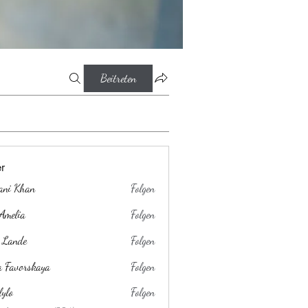
Beitreten
er
ani Khan
Folgen
Amelia
Folgen
 Lande
Folgen
a Favorskaya
Folgen
lylo
Folgen