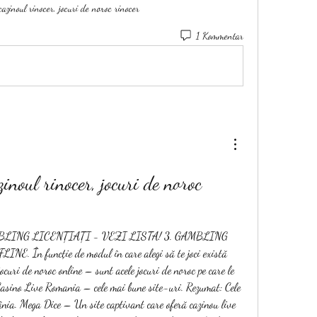
cazinoul rinocer, jocuri de noroc rinocer
1 Kommentar
inoul rinocer, jocuri de noroc 
LING LICENȚIAȚI - VEZI LISTA! 3. GAMBLING 
În funcție de modul în care alegi să te joci există 
ocuri de noroc online – sunt acele jocuri de noroc pe care le 
. Casino Live Romania – cele mai bune site-uri. Rezumat: Cele 
ia. Mega Dice – Un site captivant care oferă cazinou live 