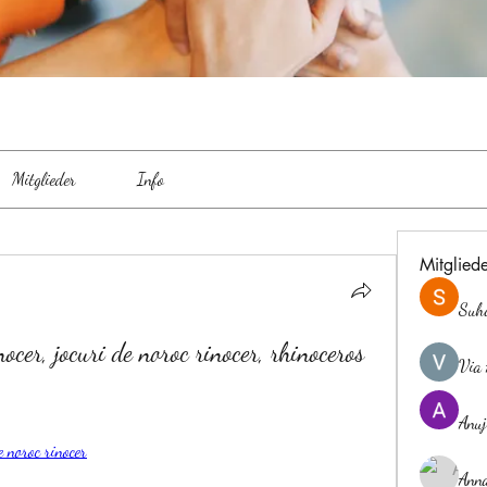
Mitglieder
Info
Mitglied
Suh
ocer, jocuri de noroc rinocer, rhinoceros 
Via 
Anuj
e noroc rinocer
Ann