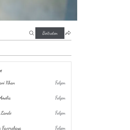
Beitreten
er
ani Khan
Folgen
Amelia
Folgen
 Lande
Folgen
a Favorskaya
Folgen