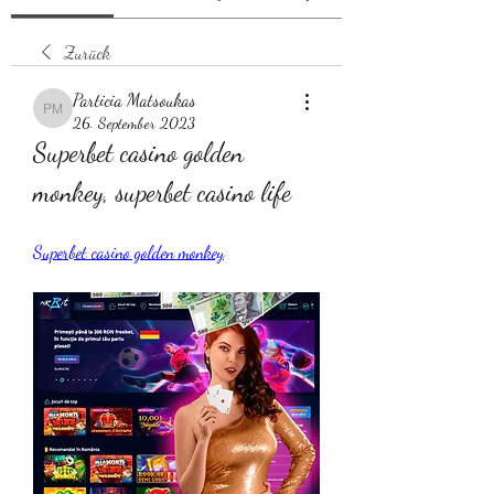
Zurück
Particia Matsoukas
Particia Matsoukas
26. September 2023
Superbet casino golden 
monkey, superbet casino life
Superbet casino golden monkey