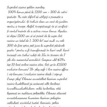
Superbet casino golden monkey.
 100% bonus până la 1200 ron + 300 de rotiri 
gratuite. Nu este dificil să utilizezi o promoție a 
organizatorului, îți trebuie doar un cont de jucător 
pentru a începe. Astfel, înregistrează-te și verifică-
ți contul înainte de a activa vreun bonus. Așadar, 
ai depui 1500 ron și ai primit de la super bet 
casino un total de 1. 200 lei! mai mult, cu cele 
300 de free spins poți juca la superbet păcănele 
gratis ! pentru a fi transformați în bani reali, banii 
încasați vor trebui rulați de 35x în termen de 7 
zile din momentul acordării. Compare uk&#39;s 
top 10 best online casino sites. Get up to £3500 
exclusive bonuses! 18+ play safe | live casino offers 
| vip bonuses | exclusive casino deals | signup 
&amp; play! Olemme arvostelleet kasinon superbet 
casino huolellisesti ja antaneet sille korkean 
turvallisuusluokituksen, mikä tarkoittaa, että 
kyseessä on mahtava pelipaikka. Olemme ottaneet 
arvostelussamme huomioon kasinon pelaajien 
valitukset, arvioidut tuotot, lisenssin, pelien 