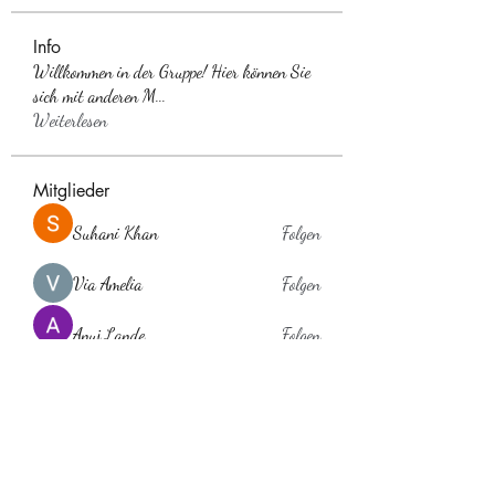
Info
Willkommen in der Gruppe! Hier können Sie
sich mit anderen M
...
Weiterlesen
Mitglieder
Suhani Khan
Folgen
Via Amelia
Folgen
Anuj Lande
Folgen
Anna Favorskaya
Folgen
laholylo
Folgen
laholylo
Alle Mitglieder anzeigen (384)