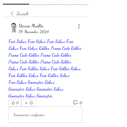
Zurück
Darren Mueller
19. November 2024
Free Robux
Free Robux
Free Robux
Free 
Robux
Free Robux
Roblox Promo Code
Roblox 
Promo Code
Roblox Promo Code
Roblox 
Promo Code
Roblox Promo Code
Roblox 
Robux Free
Roblox Robux Free
Roblox Robux 
Free
Roblox Robux Free
Roblox Robux 
Free
Robux Generator
Robux 
Generator
Robux Generator
Robux 
Generator
Robux Generator
0
0
Kommentar verfassen...