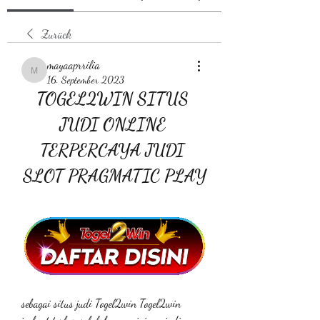
Zurück
mayaaprrilia
mayaaprrilia
16. September 2023
TOGEL2WIN SITUS 
JUDI ONLINE 
TERPERCAYA JUDI 
SLOT PRAGMATIC PLAY
sebagai situs judi Togel2win Togel2win 