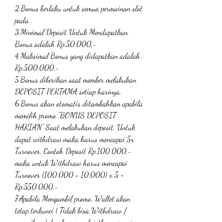
2.Bonus berlaku untuk semua permainan slot 
pada .
3.Minimal Deposit Untuk Mendapatkan 
Bonus adalah Rp.50.000,-
4.Maksimal Bonus yang didapatkan adalah 
Rp.500.000,-
5.Bonus diberikan saat member melakukan 
DEPOSIT PERTAMA setiap harinya.
6.Bonus akan otomatis ditambahkan apabila 
memilih promo "BONUS DEPOSIT 
HARIAN" Saat melakukan deposit. Untuk 
dapat withdraw maka harus mencapai 5x 
Turnover, Contoh Deposit Rp.100.000,- 
maka untuk Withdraw harus mencapai 
Turnover (100.000 + 10.000) x 5 = 
Rp.550.000,-
7.Apabila Mengambil promo. Wallet akan 
tetap terkunci ( Tidak bisa Withdraw / 