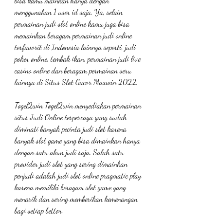
bisa kamu mainkan hanya dengan 
menggunakan 1 user id saja. Ya, selain 
permainan judi slot online kamu juga bisa 
memainkan beragam permainan judi online 
terfavorit di Indonesia lainnya seperti, judi 
poker online, tembak ikan, permainan judi live 
casino online dan beragam permainan seru 
lainnya di Situs Slot Gacor Maxwin 2022.
Togel2win Togel2win menyediakan permainan 
situs Judi Online terpercaya yang sudah 
diminati banyak pecinta judi slot karena 
banyak slot game yang bisa dimainkan hanya 
dengan satu akun judi saja. Salah satu 
provider judi slot yang sering dimainkan 
penjudi adalah judi slot online pragmatic play 
karena memiliki beragam slot game yang 
menarik dan sering memberikan kemenangan 
bagi setiap bettor.