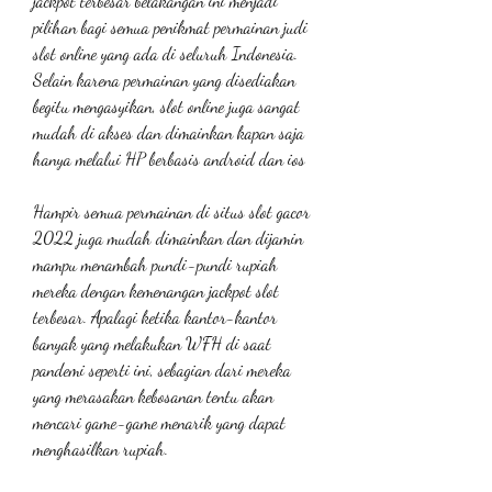
jackpot terbesar belakangan ini menjadi 
pilihan bagi semua penikmat permainan judi 
slot online yang ada di seluruh Indonesia. 
Selain karena permainan yang disediakan 
begitu mengasyikan, slot online juga sangat 
mudah di akses dan dimainkan kapan saja 
hanya melalui HP berbasis android dan ios
Hampir semua permainan di situs slot gacor 
2022 juga mudah dimainkan dan dijamin 
mampu menambah pundi-pundi rupiah 
mereka dengan kemenangan jackpot slot 
terbesar. Apalagi ketika kantor-kantor 
banyak yang melakukan WFH di saat 
pandemi seperti ini, sebagian dari mereka 
yang merasakan kebosanan tentu akan 
mencari game-game menarik yang dapat 
menghasilkan rupiah.