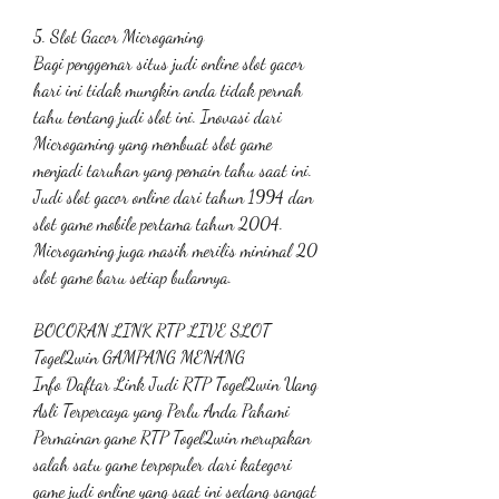
5. Slot Gacor Microgaming
Bagi penggemar situs judi online slot gacor 
hari ini tidak mungkin anda tidak pernah 
tahu tentang judi slot ini. Inovasi dari 
Microgaming yang membuat slot game 
menjadi taruhan yang pemain tahu saat ini. 
Judi slot gacor online dari tahun 1994 dan 
slot game mobile pertama tahun 2004. 
Microgaming juga masih merilis minimal 20 
slot game baru setiap bulannya.
BOCORAN LINK RTP LIVE SLOT 
Togel2win GAMPANG MENANG
Info Daftar Link Judi RTP Togel2win Uang 
Asli Terpercaya yang Perlu Anda Pahami 
Permainan game RTP Togel2win merupakan 
salah satu game terpopuler dari kategori 
game judi online yang saat ini sedang sangat 