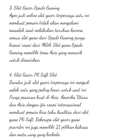
3. Slot Gacor Spade Gaming
Agen judi online slot gacor terpercaya satu ini 
membuat pemain tidak akan mengalami 
masalah saat melakukan taruhan karena 
semua slot game dari Spade Gaming punya 
lisensi resmi dari MGA. Slot game Spade 
Gaming memiliki tema Asia yang menarik 
untuk dimainkan.
4. Slot Gacor PG Soft Slot
Bandar judi slot gacor terpercaya ini menjadi 
salah satu yang paling besar untuk saat ini. 
Punya pasaran kuat di Asia, Amerika Utara 
dan Asia dengan ijin resmi internasional 
membuat pemain bisa tahu kualitas dari slot 
game PG Soft. Beberapa slot gacor game 
provider ini juga memiliki 21 pilihan bahasa 
dan mata uang yang berbeda.