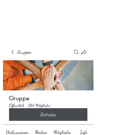
Behaarglich
Gruppen
Gruppe
Öffentlich
·
384 Mitglieder
Beitreten
Diskussionen
Medien
Mitglieder
Info