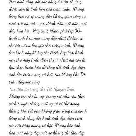
Hoa mai vàng, với sắc vàng ấm áp, thường 
được xem là linh hồn của mùa xuân. Những 
bông hoa nở rộ mang đến không gian sống sự 
tươi mới và niềm vui, đánh dấu một năm mới 
đầy hứa hẹn. Hãy cùng khám phá top 30+ 
hình ảnh hoa mai vàng đẹp nhất để bạn có 
thể tải về và lưu giữ cho riêng mình. Những 
bức hình này không chỉ thích hợp làm hình 
nền cho máy tính, điện thoại, iPad mà còn là 
lựa chọn hoàn hảo để thay đổi ảnh đại diện, 
ảnh bìa trên mạng xã hội, tạo không khí Tết 
tràn đầy sức sống.
Tạo dấu ấn riêng cho Tết Nguyên Đán
Không còn chỉ là việc trang trí nhà cửa theo 
cách truyền thống, mỗi người có thể mang 
không khí Tết vào không gian riêng của mình 
bằng cách thay đổi hình ảnh đại diện trên 
các nền tảng mạng xã hội. Những bức ảnh 
hoa mai vàng đẹp mắt sẽ không chỉ làm đẹp 