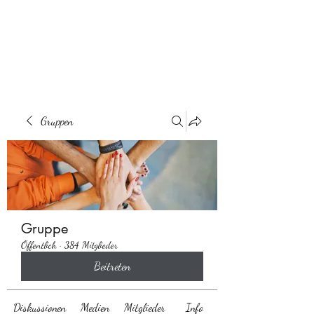
Behaarglich
Gruppen
Gruppe
Öffentlich
·
384 Mitglieder
Beitreten
Diskussionen
Medien
Mitglieder
Info