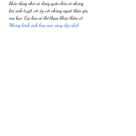
khắc đáng nhớ và đừng quên chia sẻ những 
bức ảnh tuyệt vời ấy với những người thân yêu 
của bạn. Các bạn có thể tham khảo thêm về 
Những hình ảnh hoa mai vàng đẹp nhất 
không thể bỏ qua
.
0
0
Write a comment...
Info
Willkommen in der Gruppe! Hier können Sie
sich mit anderen M
...
Weiterlesen
Mitglieder