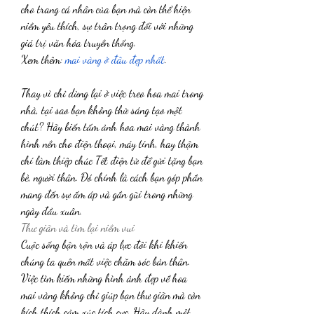
cho trang cá nhân của bạn mà còn thể hiện 
niềm yêu thích, sự trân trọng đối với những 
giá trị văn hóa truyền thống.
Xem thêm: 
mai vàng ở đâu đẹp nhất
.
Thay vì chỉ dừng lại ở việc treo hoa mai trong 
nhà, tại sao bạn không thử sáng tạo một 
chút? Hãy biến tấm ảnh hoa mai vàng thành 
hình nền cho điện thoại, máy tính, hay thậm 
chí làm thiệp chúc Tết điện tử để gửi tặng bạn 
bè, người thân. Đó chính là cách bạn góp phần 
mang đến sự ấm áp và gần gũi trong những 
ngày đầu xuân.
Thư giãn và tìm lại niềm vui
Cuộc sống bận rộn và áp lực đôi khi khiến 
chúng ta quên mất việc chăm sóc bản thân. 
Việc tìm kiếm những hình ảnh đẹp về hoa 
mai vàng không chỉ giúp bạn thư giãn mà còn 
kích thích cảm xúc tích cực. Hãy dành một 