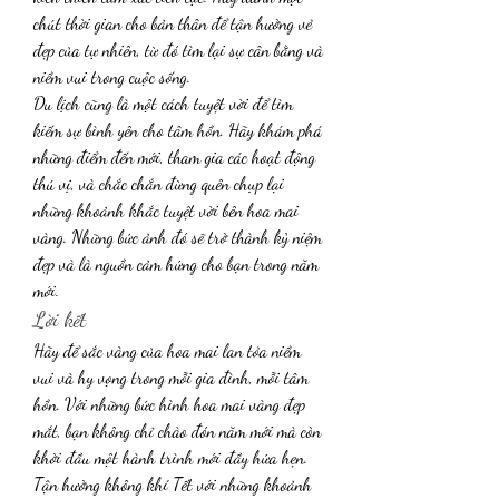
chút thời gian cho bản thân để tận hưởng vẻ 
đẹp của tự nhiên, từ đó tìm lại sự cân bằng và 
niềm vui trong cuộc sống.
Du lịch cũng là một cách tuyệt vời để tìm 
kiếm sự bình yên cho tâm hồn. Hãy khám phá 
những điểm đến mới, tham gia các hoạt động 
thú vị, và chắc chắn đừng quên chụp lại 
những khoảnh khắc tuyệt vời bên hoa mai 
vàng. Những bức ảnh đó sẽ trở thành kỷ niệm 
đẹp và là nguồn cảm hứng cho bạn trong năm 
mới.
Lời kết
Hãy để sắc vàng của hoa mai lan tỏa niềm 
vui và hy vọng trong mỗi gia đình, mỗi tâm 
hồn. Với những bức hình hoa mai vàng đẹp 
mắt, bạn không chỉ chào đón năm mới mà còn 
khởi đầu một hành trình mới đầy hứa hẹn. 
Tận hưởng không khí Tết với những khoảnh 