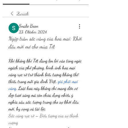
Zurück
Snake Boon
23. Oktober 2024
Ngập tràn sắc vàng của hoa mai: Khởi 
đầu mới mẻ cho mùa Tết
Khi không khí Tết đang len lỏi vào từng ngóc 
ngách của phố phường, hình ảnh hoa mai 
vàng rực rỡ trở thành biểu tượng không thể 
thiếu trong mỗi gia đình Việt. 
giá phôi mai 
vàng
. Loài hoa này không chỉ mang đến vẻ 
đẹp tươi sáng mà còn chứa đựng nhiều ý 
nghĩa sâu sắc, tượng trưng cho sự khởi đầu 
mới, hy vọng và tài lộc.
Sắc vàng rực rỡ – Biểu tượng của sự thịnh 
vượng