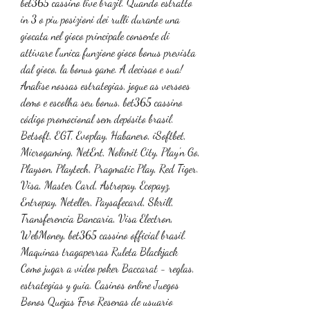
bet365 cassino live brazil. Quando estratto 
in 3 o piu posizioni dei rulli durante una 
giocata nel gioco principale consente di 
attivare l'unica funzione gioco bonus prevista 
dal gioco, la bonus game. A decisao e sua! 
Analise nossas estrategias, jogue as versoes 
demo e escolha seu bonus, bet365 cassino 
código promocional sem depósito brasil. 
Betsoft, EGT, Evoplay, Habanero, iSoftbet, 
Microgaming, NetEnt, Nolimit City, Play'n Go, 
Playson, Playtech, Pragmatic Play, Red Tiger. 
Visa, Master Card, Astropay, Ecopayz, 
Entropay, Neteller, Paysafecard, Skrill, 
Transferencia Bancaria, Visa Electron, 
WebMoney, bet365 cassino official brasil. 
Maquinas tragaperras Ruleta Blackjack 
Como jugar a video poker Baccarat - reglas, 
estrategias y guia. Casinos online Juegos 
Bonos Quejas Foro Resenas de usuario 