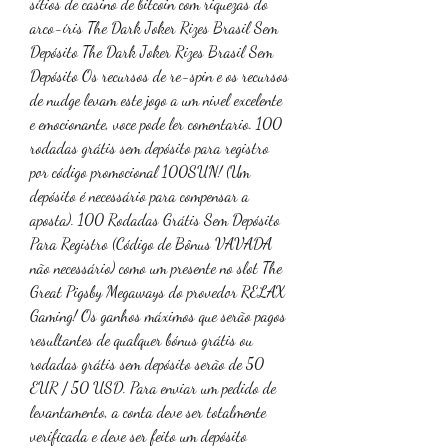
sítios de casino de bitcoin com riquezas do 
arco-íris The Dark Joker Rizes Brasil Sem 
Depósito The Dark Joker Rizes Brasil Sem 
Depósito Os recursos de re-spin e os recursos 
de nudge levam este jogo a um nivel excelente 
e emocionante, voce pode ler comentario. 100 
rodadas grátis sem depósito para registro 
por código promocional 100SUN! (Um 
depósito é necessário para compensar a 
aposta). 100 Rodadas Grátis Sem Depósito 
Para Registro (Código de Bônus VAVADA 
não necessário) como um presente no slot The 
Great Pigsby Megaways do provedor RELAX 
Gaming! Os ganhos máximos que serão pagos 
resultantes de qualquer bónus grátis ou 
rodadas grátis sem depósito serão de 50 
EUR / 50 USD. Para enviar um pedido de 
levantamento, a conta deve ser totalmente 
verificada e deve ser feito um depósito 