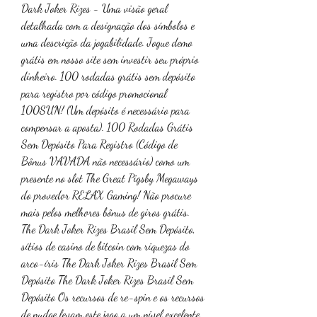
Dark Joker Rizes - Uma visão geral 
detalhada com a designação dos símbolos e 
uma descrição da jogabilidade. Jogue demo 
grátis em nosso site sem investir seu próprio 
dinheiro. 100 rodadas grátis sem depósito 
para registro por código promocional 
100SUN! (Um depósito é necessário para 
compensar a aposta). 100 Rodadas Grátis 
Sem Depósito Para Registro (Código de 
Bônus VAVADA não necessário) como um 
presente no slot The Great Pigsby Megaways 
do provedor RELAX Gaming! Não procure 
mais pelos melhores bônus de giros grátis. 
The Dark Joker Rizes Brasil Sem Depósito, 
sítios de casino de bitcoin com riquezas do 
arco-íris The Dark Joker Rizes Brasil Sem 
Depósito The Dark Joker Rizes Brasil Sem 
Depósito Os recursos de re-spin e os recursos 
de nudge levam este jogo a um nivel excelente 