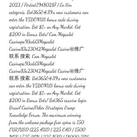
2023 / Portest19480287 / En Sin 
categoría. Bet365&#39;s new customers can 
enter the VIBONUS bonus code during 
registration. Bet $1+ on Any Market, Get 
$200 in Bonus Bets! Com ️Megaslot 
Casinopa93cdd3Megaslot 
Casino83s23042Megaslot Casino㊙️推广
联系 搜索. Com ️Megaslot 
Casinopa93cdd3Megaslot 
Casino83s23042Megaslot Casino㊙️推广
联系 搜索. Bet365&#39;s new customers 
can enter the VIBONUS bonus code during 
registration. Bet $1+ on Any Market, Get 
$200 in Bonus Bets! Bet365 cassino login 
Brasil Casino/Poker Strategies &amp; 
Knowledge Forum. The maximum winning 
from the welcome package free spins is 150 
EUR/USD (225 AUD / 225 CAD / 1500 
NOK / 525 PLN / 225 NZD / 18000 JPY 