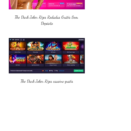
The Dark Joker Rizes Rodadas Grátis Sem 
Depósito
The Dark Joker Rizes cassino gratis