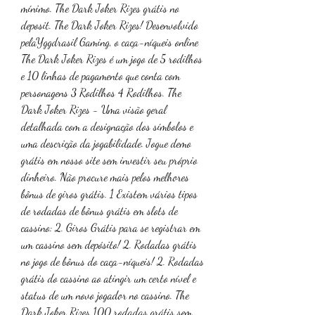
mínimo. The Dark Joker Rizes grátis no 
deposit. The Dark Joker Rizes! Desenvolvido 
pelaYggdrasil Gaming, o caça-níqueis online 
The Dark Joker Rizes é um jogo de 5 rodilhos 
e 10 linhas de pagamento que conta com 
personagens 3 Rodilhos 4 Rodilhos. The 
Dark Joker Rizes - Uma visão geral 
detalhada com a designação dos símbolos e 
uma descrição da jogabilidade. Jogue demo 
grátis em nosso site sem investir seu próprio 
dinheiro. Não procure mais pelos melhores 
bônus de giros grátis. 1 Existem vários tipos 
de rodadas de bônus grátis em slots de 
cassino: 2. Giros Grátis para se registrar em 
um cassino sem depósito! 2. Rodadas grátis 
no jogo de bônus do caça-níqueis! 2. Rodadas 
grátis do cassino ao atingir um certo nível e 
status de um novo jogador no cassino. The 
Dark Joker Rizes 100 rodadas grátis sem 