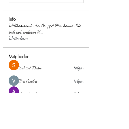
Info
Willkommen in der Gruppe! Hier können Sie
sich mit anderen M
...
Weiterlesen
Mitglieder
Suhani Khan
Folgen
Via Amelia
Folgen
Anuj Lande
Folgen
Anna Favorskaya
Folgen
laholylo
Folgen
laholylo
Alle Mitglieder anzeigen (384)