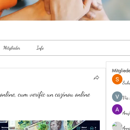
Mitglieder
Info
Mitglied
Suh
online, cum verific un cazinou online
Via 
Anuj
Ann