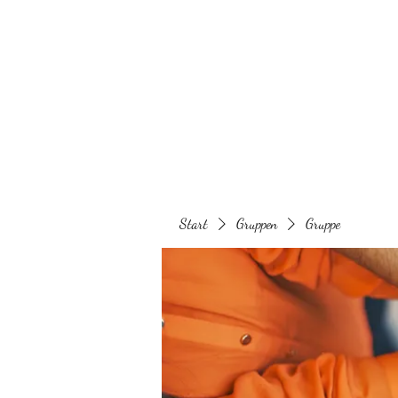
Behaarglich
Start
Gruppen
Gruppe