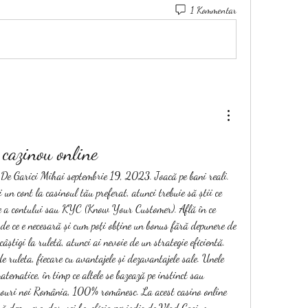
1 Kommentar
 cazinou online
 un cont la casinoul tău preferat, atunci trebuie să știi ce 
re a contului sau KYC (Know Your Customer). Află în ce 
 de ce e necesară și cum poți obține un bonus fără depunere de 
âștigi la ruletă, atunci ai nevoie de un strategie eficientă. 
e ruleta, fiecare cu avantajele și dezavantajele sale. Unele 
atematice, în timp ce altele se bazează pe instinct sau 
inouri noi România, 100% românesc. La acest casino online 
ră depunere, dar vei beneficia periodic de Vlad Cazino 