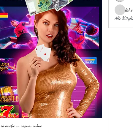
laho
laholylo
Alle Mitgl
să verific un cazinou online