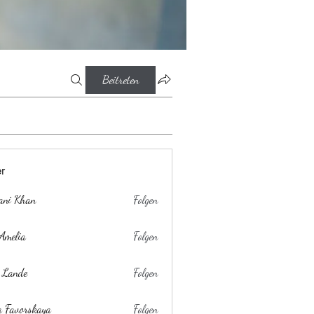
Beitreten
er
ani Khan
Folgen
Amelia
Folgen
 Lande
Folgen
a Favorskaya
Folgen