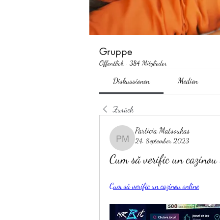
Gruppe
Öffentlich
·
384 Mitglieder
Diskussionen
Medien
Zurück
Particia Matsoukas
24. September 2023
Particia Matsoukas
Cum să verific un cazinou 
Cum să verific un cazinou online