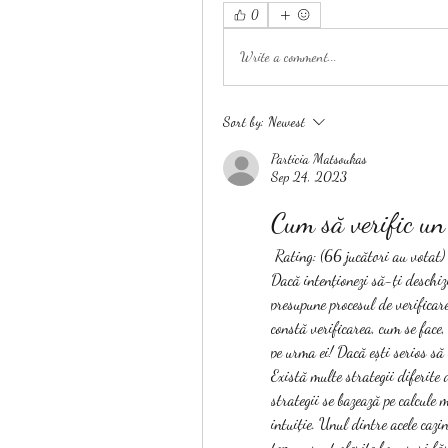
0
Write a comment...
Sort by:
Newest
Particia Matsoukas
Sep 24, 2023
Cum să verific un
 Rating: (66 jucători au votat) De Garici Mihai septembrie 19, 2023. Joacă pe bani reali. 
Dacă intenționezi să-ți deschizi
presupune procesul de verifica
constă verificarea, cum se face,
pe urma ei! Dacă ești serios să c
Există multe strategii diferite d
strategii se bazează pe calcule m
intuiție. Unul dintre acele caz
top nu sunt oferite bonusuri fă