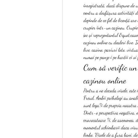
înregistrată, dacă dispune de u
pentru a desfășura activități de
depinde de ce fel de licență are
crupier într-un cazinou. Crupie
joc și reprezentantul &quot;case
cazinou online cu dealeri live. I
live, casino, pariuri loto, virt
numai pe panze i pe hartii ci si 
Cum să verific un 
cazinou online
Pentru a ne decoda visele, este 
Freud. Ambii psihologi au analiz
sunt lega?i de propria noastra s
Dintr-o perspectiva negativa, m
provocatoare ?i, de asemenea, d
momentul schimbarii daca visul 
limbo. Visele de a fura bani, de