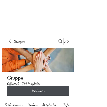
Behaarglich
Gruppen
Gruppe
Öffentlich
·
384 Mitglieder
Beitreten
Diskussionen
Medien
Mitglieder
Info