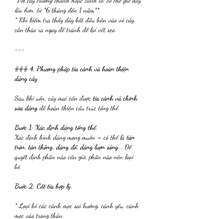
 Với cây trưởng thành hoặc cành to, có thể giữ dây 
lâu hơn, từ 
*6 tháng đến 1 năm**.
* Khi kiểm tra thấy dây bắt đầu hằn vào vỏ cây, 
cần tháo ra ngay để tránh để lại vết sẹo.
---
### 
4. Phương pháp tỉa cành và hoàn thiện 
dáng cây
Sau khi uốn, cây mai cần được 
tỉa cành và chỉnh 
sửa dáng
 để hoàn thiện cấu trúc tổng thể.
Bước 1: Xác định dáng tổng thể.
Xác định hình dáng mong muốn – có thể là 
tán 
tròn, tán thông, dáng đổ, dáng lượn sóng
... Để 
quyết định phần nào cần giữ, phần nào nên loại 
bỏ.
Bước 2: Cắt tỉa hợp lý.
* Loại bỏ các cành mọc sai hướng, cành yếu, cành 
mọc vào trong thân.