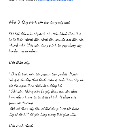
---
### 
3. Quy trình uốn tạo dáng cây mai
Khi bắt đầu uốn cây mai, cần tiến hành theo thứ 
tự từ 
thân chính đến cành lớn, sau đó mới đến các 
nhánh nhỏ
. Việc uốn đúng trình tự giúp dáng cây 
hài hòa và tự nhiên.
Uốn thân cây:
* Đây là bước nền tảng quan trọng nhất. Người 
trồng quấn dây theo hình xoắn quanh thân cây, từ 
gốc lên ngọn theo chiều kim đồng hồ.
* Khi uốn, không nên bẻ gấp khúc mà cần thực 
hiện nhẹ nhàng, từ từ điều chỉnh để thân cây 
quen với độ cong.
 Đối với thân cây lớn, có thể dùng 
*nẹp sắt hoặc 
dây cố định** để giữ dáng trong thời gian đầu.
Uốn cành chính: