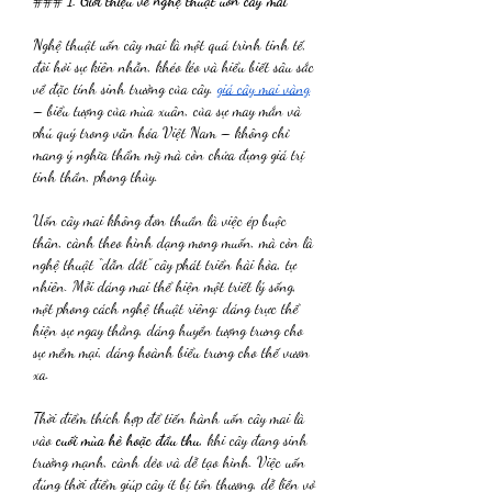
### 
1. Giới thiệu về nghệ thuật uốn cây mai
Nghệ thuật uốn cây mai là một quá trình tinh tế, 
đòi hỏi sự kiên nhẫn, khéo léo và hiểu biết sâu sắc 
về đặc tính sinh trưởng của cây. 
giá cây mai vàng
– biểu tượng của mùa xuân, của sự may mắn và 
phú quý trong văn hóa Việt Nam – không chỉ 
mang ý nghĩa thẩm mỹ mà còn chứa đựng giá trị 
tinh thần, phong thủy.
Uốn cây mai không đơn thuần là việc ép buộc 
thân, cành theo hình dạng mong muốn, mà còn là 
nghệ thuật “dẫn dắt” cây phát triển hài hòa, tự 
nhiên. Mỗi dáng mai thể hiện một triết lý sống, 
một phong cách nghệ thuật riêng: dáng trực thể 
hiện sự ngay thẳng, dáng huyền tượng trưng cho 
sự mềm mại, dáng hoành biểu trưng cho thế vươn 
xa.
Thời điểm thích hợp để tiến hành uốn cây mai là 
vào 
cuối mùa hè hoặc đầu thu
, khi cây đang sinh 
trưởng mạnh, cành dẻo và dễ tạo hình. Việc uốn 
đúng thời điểm giúp cây ít bị tổn thương, dễ liền vỏ 