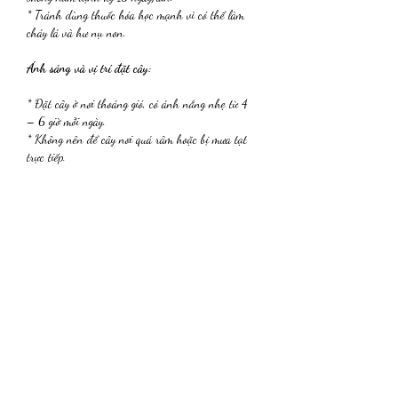
* Tránh dùng thuốc hóa học mạnh vì có thể làm 
cháy lá và hư nụ non.
Ánh sáng và vị trí đặt cây:
* Đặt cây ở nơi thoáng gió, có ánh nắng nhẹ từ 4 
– 6 giờ mỗi ngày.
* Không nên để cây nơi quá râm hoặc bị mưa tạt 
trực tiếp.
Kiểm tra dây uốn định kỳ:
* Sau 2 – 3 tháng, quan sát kỹ vị trí quấn dây. 
Nếu thấy dây ăn vào vỏ cây, cần tháo ra ngay.
* Sau khi tháo, có thể uốn lại nhẹ nếu cành chưa 
giữ được dáng.
---
### 
6. Một số lưu ý quan trọng khi uốn cây mai
* Không uốn cây ngay sau khi bón phân hoặc tưới 