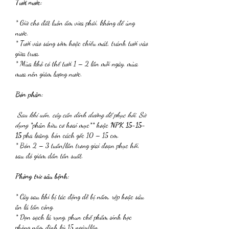
Tưới nước:
* Giữ cho đất luôn ẩm vừa phải, không để úng 
nước.
* Tưới vào sáng sớm hoặc chiều mát, tránh tưới vào 
giữa trưa.
* Mùa khô có thể tưới 1 – 2 lần mỗi ngày, mùa 
mưa nên giảm lượng nước.
Bón phân:
 Sau khi uốn, cây cần dinh dưỡng để phục hồi. Sử 
dụng 
*phân hữu cơ hoai mục** hoặc 
NPK 15-15-
15
 pha loãng, bón cách gốc 10 – 15 cm.
* Bón 2 – 3 tuần/lần trong giai đoạn phục hồi, 
sau đó giảm dần tần suất.
Phòng trừ sâu bệnh:
* Cây sau khi bị tác động dễ bị nấm, rệp hoặc sâu 
ăn lá tấn công.
* Dọn sạch lá rụng, phun chế phẩm sinh học 
phòng nấm định kỳ 15 ngày/lần.