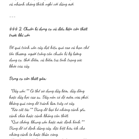
và nhanh chóng thích nghi với dáng mới.
---
### 
2. Chuẩn bị dụng cụ và điều kiện cần thiết 
trước khi uốn
Để quá trình uốn cây đạt hiệu quả cao và hạn chế 
tổn thương, người trồng cần chuẩn bị kỹ lưỡng 
dụng cụ, thời điểm, và kiểm tra tình trạng sức 
khỏe của cây.
Dụng cụ cần thiết gồm:
*Dây uốn:** Có thể sử dụng dây kẽm, dây đồng 
hoặc dây bọc cao su. Dây nên có độ mềm vừa phải, 
không quá cứng để tránh làm trầy vỏ cây.
*Kéo cắt tỉa:** Dùng để loại bỏ những cành yếu, 
cành chéo hoặc cành không cần thiết.
*Que chống, khung uốn hoặc móc định hình:** 
Dùng để cố định dáng cây, đặc biệt hữu ích cho 
những cành to hoặc thân cứng.