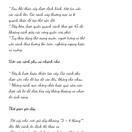
* Sau khi thân cây được định hình, tiếp tục uốn 
các cành lớn. Các cành này thường mọc so le 
quanh thân để tạo thế cân đối.
* Dây kẽm được quấn quanh cành theo góc 45 độ, 
khoảng cách giữa các vòng quấn vừa phải.
* Tùy theo dáng thế mong muốn, người trồng có thể 
uốn cành theo hướng lên trên, nghiêng ngang hoặc 
rũ xuống.
Uốn các cành phụ và nhánh nhỏ:
* Đây là bước hoàn thiện tán cây. Các cành phụ 
được uốn nhẹ để tạo độ xòe đều, không che nhau.
* Những cành mọc chồng chéo hoặc quá rậm nên 
được cắt bỏ để đảm bảo cây thông thoáng và nhận 
đủ ánh sáng.
Thời gian giữ dây:
 Với cây nhỏ, nên giữ dây khoảng 
*3 – 4 tháng**, 
đến khi cành ổn định thì tháo ra.