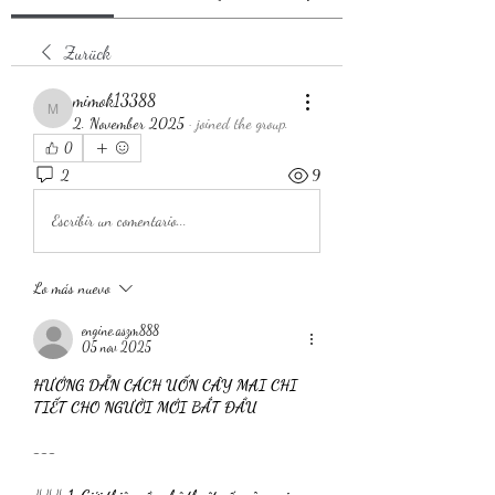
Zurück
mimok13388
mimok13388
2. November 2025
·
joined the group.
0
2
9
Escribir un comentario...
Lo más nuevo
engine.aszm888
05 nov 2025
HƯỚNG DẪN CÁCH UỐN CÂY MAI CHI 
TIẾT CHO NGƯỜI MỚI BẮT ĐẦU
---