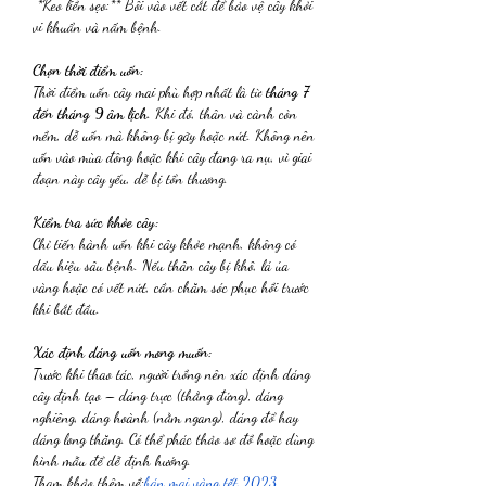
*Keo liền sẹo:** Bôi vào vết cắt để bảo vệ cây khỏi 
vi khuẩn và nấm bệnh.
Chọn thời điểm uốn:
Thời điểm uốn cây mai phù hợp nhất là từ 
tháng 7 
đến tháng 9 âm lịch
. Khi đó, thân và cành còn 
mềm, dễ uốn mà không bị gãy hoặc nứt. Không nên 
uốn vào mùa đông hoặc khi cây đang ra nụ, vì giai 
đoạn này cây yếu, dễ bị tổn thương.
Kiểm tra sức khỏe cây:
Chỉ tiến hành uốn khi cây khỏe mạnh, không có 
dấu hiệu sâu bệnh. Nếu thân cây bị khô, lá úa 
vàng hoặc có vết nứt, cần chăm sóc phục hồi trước 
khi bắt đầu.
Xác định dáng uốn mong muốn:
Trước khi thao tác, người trồng nên xác định dáng 
cây định tạo – dáng trực (thẳng đứng), dáng 
nghiêng, dáng hoành (nằm ngang), dáng đổ hay 
dáng long thăng. Có thể phác thảo sơ đồ hoặc dùng 
hình mẫu để dễ định hướng.
Tham khảo thêm về:
bán mai vàng tết 2023