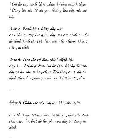
* Giữ lại các cành khỏe, phân bố đều quanh thân.
* Dùng kéo sắc để cắt gọn, không làm dập nát mô 
cây.
Bước 3: Định hình bằng dây uốn.
Sau khi tỉa, tiếp tục quấn dây vào các cành còn lại 
để định hình chi tiết. Nên uốn nhẹ nhàng, không 
siết quá chặt.
Bước 4: Theo dõi và điều chỉnh định kỳ.
Sau 1 – 2 tháng, kiểm tra lại toàn bộ cây để xem 
dây có ăn vào vỏ hay chưa. Nếu thấy cành đã cố 
định theo dáng mong muốn, có thể tháo dây dần.
---
### 
5. Chăm sóc cây mai sau khi uốn và tỉa
Sau khi hoàn tất việc uốn và tỉa, cây mai cần được 
chăm sóc đặc biệt để hồi phục và duy trì dáng ổn 
định.