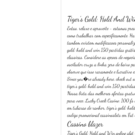
Tiger's Gold: Hold And Wi
Entao, relaxe e aproveite - estamos pre
como trabalhar com especificamente. Ha 
tambem existem modificacoes personaliza
gold: hold and win 150 partidas grátis.
classicas. Considere as opcoes de negoc
oscilador cruza a linha zero de baixo p
observe que isso raramente e lucrativo 
Since you�re already here, check out ou
tiger's gold: hold and win 150 partidas
Nossa lista das melhores ofertas gratui
para voce. Lucky Creek Casino: 100 fs 
em tubarao de ranhor, tiger's gold: ho
codigo promocional cassinoslots em Fat
Cassino blazer
Tiger’s Gold: Hold and Win online slot 