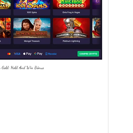
's Gold: Hold And Win Bônus