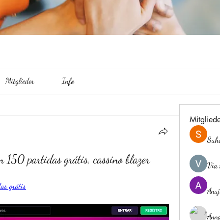
Mitglieder
Info
Mitglied
Suh
 150 partidas grátis, cassino blazer
Via 
as grátis
Anuj
Ann