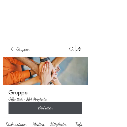
Behaarglich
Gruppen
Gruppe
Öffentlich
·
384 Mitglieder
Beitreten
Diskussionen
Medien
Mitglieder
Info