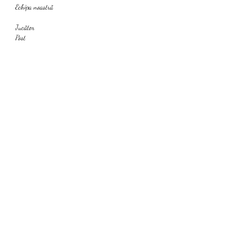
Echipa noastră
Jucător
Post
[nume jucător 1]
[post jucător 1]
[nume jucător 2]
[post jucător 2]
[nume jucător 3]
[post jucător 3]
Te așteptăm cu brațele deschise pe stadion! Vino și 
fii parte din această experiență unică!
qkmb23lke53