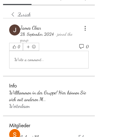
Zurück
James Clear
28. September 2024
·
joined the
group.
0
0
Write a comment...
Info
Willkommen in der Gruppe! Hier können Sie
sich mit anderen M
...
Weiterlesen
Mitglieder