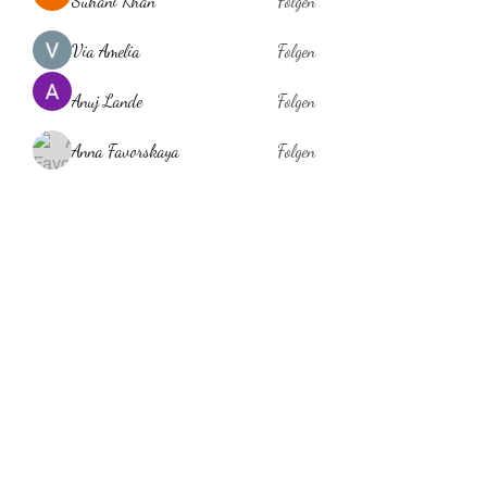
Suhani Khan
Folgen
Via Amelia
Folgen
Anuj Lande
Folgen
Anna Favorskaya
Folgen
laholylo
Folgen
laholylo
Alle Mitglieder anzeigen (384)
Behaarglich
ina.scheibe@behaarglich.com