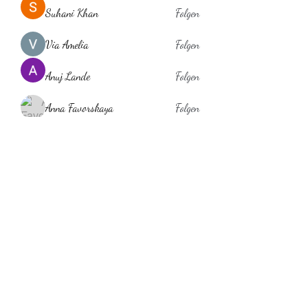
Suhani Khan
Folgen
Via Amelia
Folgen
Anuj Lande
Folgen
Anna Favorskaya
Folgen
laholylo
Folgen
laholylo
Alle Mitglieder anzeigen (384)
Behaarglich
ina.scheibe@behaarglich.com