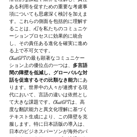
ある利用を促すための重要な考慮事
項についても思慮深く検討を加えま
す。これらの側面を包括的に理解す
ることは、AIを私たちのコミュニケ
ーションプロセスに効果的に統合
し、その責任ある進化を確実に進め
る上で不可欠です。
ChatGPT
の最も顕著なコミュニケー
ション上の優位点の一つは、
多言語
間の障壁を低減し、グローバルな対
話を促進するその比類なき能力
にあ
ります。世界中の人々が連携する現
代において、言語の違いは依然とし
て大きな課題です。
ChatGPT
は、高
度な翻訳能力と異文化理解に基づく
テキスト生成により、この障壁を克
服します。特に日本語版の導入は、
日本のビジネスパーソンが海外のパ