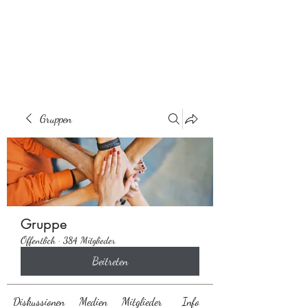
Behaarglich
Gruppen
Gruppe
Öffentlich
·
384 Mitglieder
Beitreten
Diskussionen
Medien
Mitglieder
Info