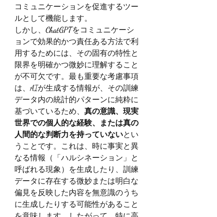
コミュニケーションを促進するツー
ルとして機能します。
しかし、
ChatGPT
をコミュニケーシ
ョンで効果的かつ責任ある方法で利
用するためには、その固有の特性と
限界を明確かつ微妙に理解すること
が不可欠です。最も重要な考慮事項
は、AIが生成する情報が、その訓練
データ内の統計的パターンに純粋に
基づいているため、
真の意識、現実
世界での個人的な経験、または真の
人間的な判断力を持っていない
とい
うことです。これは、時に事実と異
なる情報（「ハルシネーション」と
呼ばれる現象）を生成したり、訓練
データに存在する微妙または明白な
偏見を反映した内容を無意識のうち
に生成したりする可能性があること
を意味します。したがって、特に高