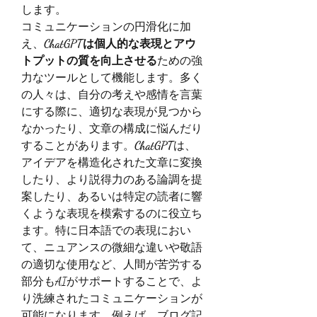
します。
コミュニケーションの円滑化に加
え、
ChatGPTは個人的な表現とアウ
トプットの質を向上させる
ための強
力なツールとして機能します。多く
の人々は、自分の考えや感情を言葉
にする際に、適切な表現が見つから
なかったり、文章の構成に悩んだり
することがあります。
ChatGPT
は、
アイデアを構造化された文章に変換
したり、より説得力のある論調を提
案したり、あるいは特定の読者に響
くような表現を模索するのに役立ち
ます。特に日本語での表現におい
て、ニュアンスの微細な違いや敬語
の適切な使用など、人間が苦労する
部分もAIがサポートすることで、よ
り洗練されたコミュニケーションが
可能になります。例えば、ブログ記