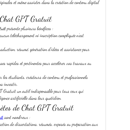
iginales et même assister dans la création de contenu digital 
 Chat GPT Gratuit
tuit
 présente plusieurs bénéfices :
 aucun téléchargement ni inscription compliquée n’est 
traduction, résumé, génération d’idées et assistance pour 
nses rapides et pertinentes pour accélérer vos travaux ou 
ur les étudiants, créateurs de contenu et professionnels 
s investir.
 Gratuit un outil indispensable pour tous ceux qui 
ligence artificielle dans leur quotidien.
rètes de Chat GPT Gratuit
it
 sont nombreux :
daction de dissertations, résumés, exposés ou préparation aux 