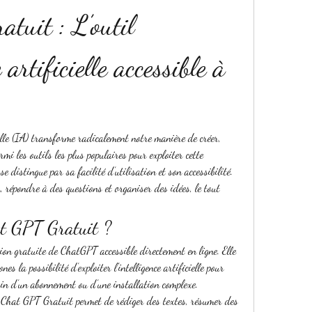
tuit : L’outil 
 artificielle accessible à 
cielle (IA) transforme radicalement notre manière de créer, 
mi les outils les plus populaires pour exploiter cette 
 se distingue par sa facilité d’utilisation et son accessibilité. 
 répondre à des questions et organiser des idées, le tout 
at GPT Gratuit ?
sion gratuite de ChatGPT accessible directement en ligne. Elle 
s la possibilité d’exploiter l’intelligence artificielle pour 
in d’un abonnement ou d’une installation complexe.
, Chat GPT Gratuit permet de rédiger des textes, résumer des 