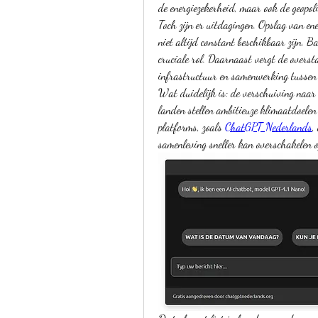
de energiezekerheid, maar ook de geopolit
Toch zijn er uitdagingen. Opslag van ene
niet altijd constant beschikbaar zijn. Ba
cruciale rol. Daarnaast vergt de overst
infrastructuur en samenwerking tussen 
Wat duidelijk is: de verschuiving naar 
landen stellen ambitieuze klimaatdoelen
platforms, zoals 
ChatGPT Nederlands
,
samenleving sneller kan overschakelen op