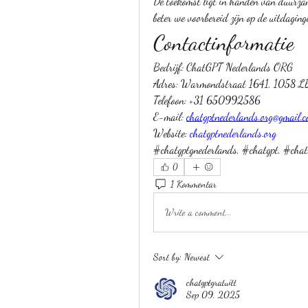
De toekomst ligt in handen van duurzame
beter we voorbereid zijn op de uitdagin
Contactinformatie
Bedrijf: ChatGPT Nederlands ORG
Adres: Warmondstraat 1641, 1058 L
Telefoon: +31 650992586
E-mail: 
chatgptnederlands.org@gmail.
Website: 
chatgptnederlands.org
#chatgptgnederlands, #chatgpt, #chat
0
1 Kommentar
Write a comment...
Sort by:
Newest
chatgptgratuitt
Sep 09, 2025