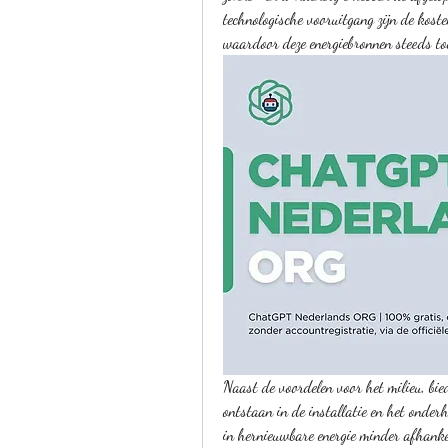
technologische vooruitgang zijn de kost
waardoor deze energiebronnen steeds to
Naast de voordelen voor het milieu, bi
ontstaan in de installatie en het onderh
in hernieuwbare energie minder afhankel