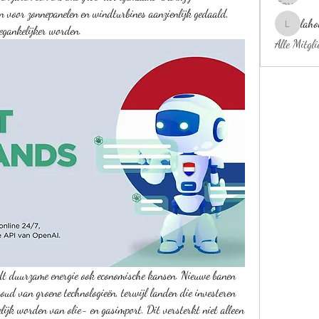
en voor zonnepanelen en windturbines aanzienlijk gedaald, 
laho
egankelijker worden.
laholylo
Alle Mitgl
edt duurzame energie ook economische kansen. Nieuwe banen 
oud van groene technologieën, terwijl landen die investeren 
ijk worden van olie- en gasimport. Dit versterkt niet alleen 