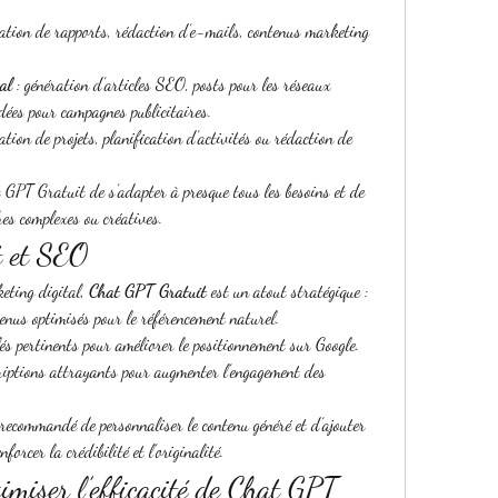
éation de rapports, rédaction d’e-mails, contenus marketing 
al
 : génération d’articles SEO, posts pour les réseaux 
idées pour campagnes publicitaires.
ation de projets, planification d’activités ou rédaction de 
 GPT Gratuit de s’adapter à presque tous les besoins et de 
hes complexes ou créatives.
t et SEO
eting digital, 
Chat GPT Gratuit
 est un atout stratégique :
enus optimisés pour le référencement naturel.
és pertinents pour améliorer le positionnement sur Google.
criptions attrayants pour augmenter l’engagement des 
recommandé de personnaliser le contenu généré et d’ajouter 
forcer la crédibilité et l’originalité.
miser l’efficacité de Chat GPT 