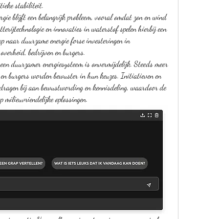
ieke stabiliteit.
rgie blijft een belangrijk probleem, vooral omdat zon en wind 
tterijtechnologie en innovaties in waterstof spelen hierbij een 
ap naar duurzame energie forse investeringen in 
overheid, bedrijven en burgers.
een duurzamer energiesysteem is onvermijdelijk. Steeds meer 
 en burgers worden bewuster in hun keuzes. Initiatieven en 
 dragen bij aan bewustwording en kennisdeling, waardoor de 
 milieuvriendelijke oplossingen.