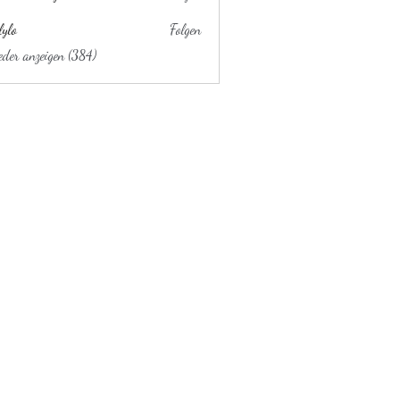
lylo
Folgen
ieder anzeigen (384)