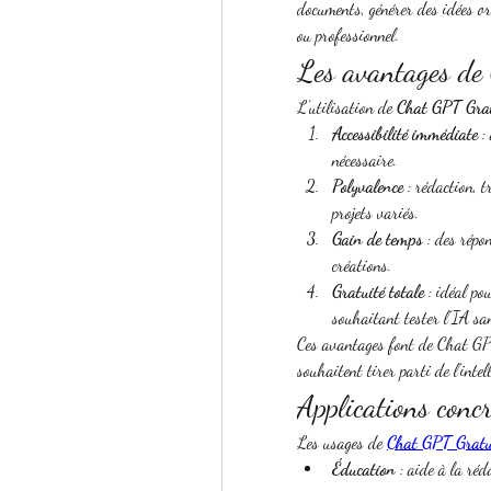
documents, générer des idées or
ou professionnel.
Les avantages de
L’utilisation de 
Chat GPT Gra
Accessibilité immédiate
 :
nécessaire.
Polyvalence
 : rédaction, 
projets variés.
Gain de temps
 : des répo
créations.
Gratuité totale
 : idéal po
souhaitant tester l’IA san
Ces avantages font de Chat GPT
souhaitent tirer parti de l’intel
Applications conc
Les usages de 
Chat GPT Gratu
Éducation
 : aide à la ré