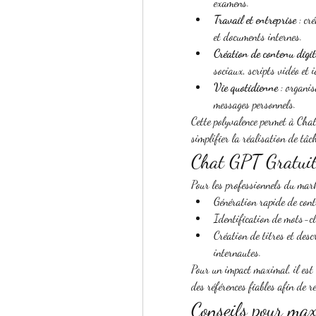
examens.
Travail et entreprise
 : cr
et documents internes.
Création de contenu digit
sociaux, scripts vidéo et 
Vie quotidienne
 : organis
messages personnels.
Cette polyvalence permet à Chat
simplifier la réalisation de tâc
Chat GPT Gratui
Pour les professionnels du mark
Génération rapide de cont
Identification de mots-cl
Création de titres et des
internautes.
Pour un impact maximal, il est 
des références fiables afin de ren
Conseils pour maxi