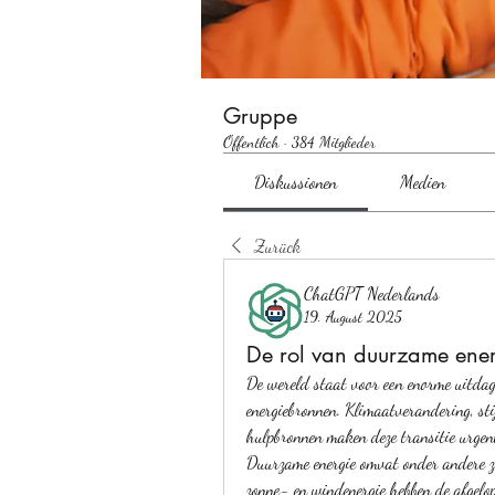
Gruppe
Öffentlich
·
384 Mitglieder
Diskussionen
Medien
Zurück
ChatGPT Nederlands
19. August 2025
De rol van duurzame ener
De wereld staat voor een enorme uitdag
energiebronnen. Klimaatverandering, stij
hulpbronnen maken deze transitie urgent
Duurzame energie omvat onder andere zo
zonne- en windenergie hebben de afgelop