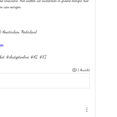
 innovatie. Hoe sneller we investeren in groene energie, hoe 
gen van morgen.
B Amsterdam, Nederland
com
bot, #chatgptonline, #AI, #KI
1 Ansicht