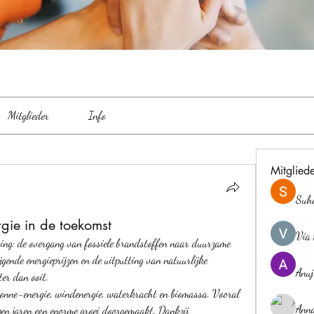
Mitglieder
Info
Mitglied
Suh
gie in de toekomst
Via 
ing: de overgang van fossiele brandstoffen naar duurzame 
gende energieprijzen en de uitputting van natuurlijke 
Anuj
er dan ooit.
nne-energie, windenergie, waterkracht en biomassa. Vooral 
Ann
en jaren een enorme groei doorgemaakt. Dankzij 