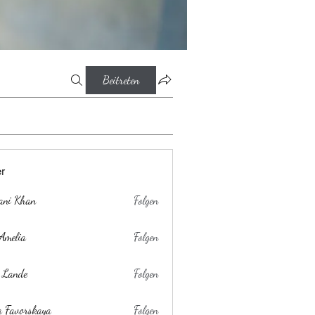
Beitreten
er
ani Khan
Folgen
Amelia
Folgen
 Lande
Folgen
a Favorskaya
Folgen