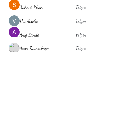
Suhani Khan
Folgen
Via Amelia
Folgen
Anuj Lande
Folgen
Anna Favorskaya
Folgen
laholylo
Folgen
laholylo
Alle Mitglieder anzeigen (384)
Behaarglich
ina.scheibe@behaarglich.com