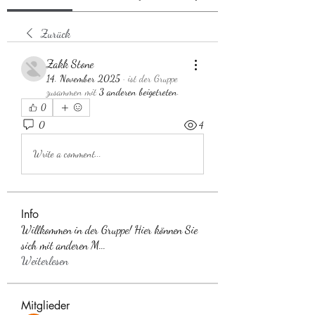
Zurück
Zakk Stone
14. November 2025
·
ist der Gruppe
zusammen mit
3 anderen beigetreten
.
0
0
4
Write a comment...
Info
Willkommen in der Gruppe! Hier können Sie
sich mit anderen M
...
Weiterlesen
Mitglieder