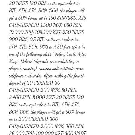
20 USDT; 120 BRL or its equivalent in 
BTC, ETH, LTC, BCH, DOG, the player will 
get a 50% bonus up to 150 EUR/USD; 225 
CAD/AUD/NZD; 1,500 NOK; 680 PLN; 
19,000 JPY; 108,500 KZT; 250 USDT; 
900 BRL; 0,5 BTC or its equivalent in 
ETH, LTC, BCH, DOG and 50 free spins in 
one of the following slots ' 'Johny Cash', 'Aztec 
Magic Deluxe' (depends on availability in 
player's country), cassino online bitcoin para 
telefones andróides. After making the fourth 
deposit of 20 EUR/USD; 30 
CAD/AUD/NZD; 200 NOK; 80 PLN; 
2,400 JPY; 8,000 KZT; 20 USDT; 120 
BRL or its equivalent in BTC, ETH, LTC, 
BCH, DOG, the player will get a 50% bonus 
up to 200 EUR/USD; 300 
CAD/AUD/NZD; 2,000 NOK; 900 PLN; 
26,000 JPY; 100,000 KZT; 300 USDT; 