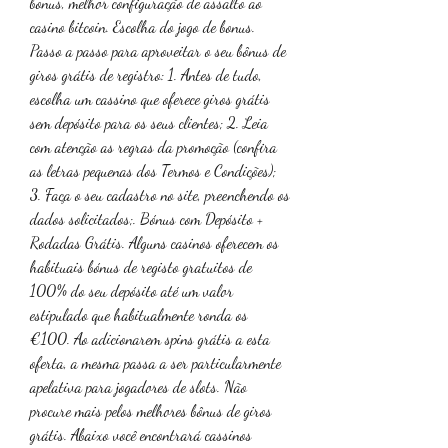
bonus, melhor configuração de assalto ao 
casino bitcoin. Escolha do jogo de bonus.
Passo a passo para aproveitar o seu bônus de 
giros grátis de registro: 1. Antes de tudo, 
escolha um cassino que oferece giros grátis 
sem depósito para os seus clientes; 2. Leia 
com atenção as regras da promoção (confira 
as letras pequenas dos Termos e Condições); 
3. Faça o seu cadastro no site, preenchendo os 
dados solicitados;. Bónus com Depósito + 
Rodadas Grátis. Alguns casinos oferecem os 
habituais bónus de registo gratuitos de 
100% do seu depósito até um valor 
estipulado que habitualmente ronda os 
€100. Ao adicionarem spins grátis a esta 
oferta, a mesma passa a ser particularmente 
apelativa para jogadores de slots. Não 
procure mais pelos melhores bônus de giros 
grátis. Abaixo você encontrará cassinos 