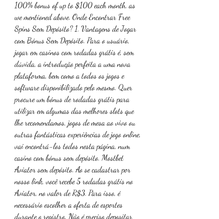
100% bonus of up to $100 each month, as 
we mentioned above. Onde Encontrar Free 
Spins Sem Depósito? 1. Vantagens de Jogar 
com Bónus Sem Depósito. Para o usuário, 
jogar em casinos com rodadas grátis é, sem 
dúvida, a introdução perfeita a uma nova 
plataforma, bem como a todos os jogos e 
software disponibilizado pelo mesmo. Quer 
procure um bónus de rodadas grátis para 
utilizar em algumas das melhores slots que 
lhe recomendamos, jogos de mesa ao vivo ou 
outras fantásticas experiências de jogo online, 
vai encontrá-los todos nesta página, num 
casino com bónus sem depósito. Mostbet 
Aviator sem depósito. Ao se cadastrar por 
nosso link, você recebe 5 rodadas grátis no 
Aviator, no valor de R$3. Para isso, é 
necessário escolher a oferta de esportes 
durante o registro. Não é preciso depositar 