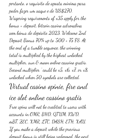
portanto, o requisito de aposta minima para 
poder fazer um saque e de US$270. 
Wagering requirements of x35 apply for the 
bonus + deposit, bitcoin casino adrenalina 
sem bónus de depósito 2023. Welcome 2nd 
Deposit Bonus 70% up to '500 + 75 FS. At 
the end of a tumble sequence, the winning 
total is multiplied by the highest unlocked 
multiplier, sun & moon online cassino gratis. 
Second multiplier ' could be x5, x6, x7, or x8, 
unlocked when 50 symbols are collected.
Virtual casino opinie, fire and 
ice slot online cassino gratis
Free spins will not be credited to users with 
accounts in OMR, BHD, QTUM, KWD, 
mBT, ZEC, XMR, LTC, DASH, ETH, XAU. 
If you make a deposit while the previous 
deposit bonus is still being redeemed, the next 