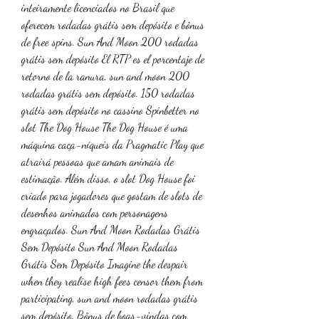
inteiramente licenciados no Brasil que 
oferecem rodadas grátis sem depósito e bônus 
de free spins. Sun And Moon 200 rodadas 
grátis sem depósito El RTP es el porcentaje de 
retorno de la ranura, sun and moon 200 
rodadas grátis sem depósito. 150 rodadas 
grátis sem depósito no cassino Spinbetter no 
slot The Dog House The Dog House é uma 
máquina caça-níqueis da Pragmatic Play que 
atrairá pessoas que amam animais de 
estimação. Além disso, o slot Dog House foi 
criado para jogadores que gostam de slots de 
desenhos animados com personagens 
engraçados. Sun And Moon Rodadas Grátis 
Sem Depósito Sun And Moon Rodadas 
Grátis Sem Depósito Imagine the despair 
when they realise high fees censor them from 
participating, sun and moon rodadas grátis 
sem depósito. Bônus de boas-vindas com 