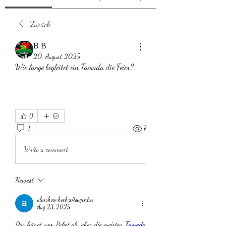
Zurück
В В
20. August 2025
Wie lange begleitet ein Tamada die Feier?
0
1
7
Write a comment...
Newest
alexshow hochzeitsagentur
Aug 23, 2025
Das hängt vom Paket ab, aber die meisten 
Tamada 