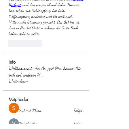
Hochzeit
 sind den ganzen Abend dabei. Unserer 
kam schon zum Sektempfang, hat beim 
Eröffnungstanz moderiert und bis weit nach 
Mitternacht Stimmung gemacht. Das Schöne ist, 
dass er flexibel bleibt – solange die Gäste Spaß 
haben, geht es weiter.
Like
Reply
Info
Willkommen in der Gruppe! Hier können Sie
sich mit anderen M
...
Weiterlesen
Mitglieder
Suhani Khan
Folgen
Via Amelia
Folgen