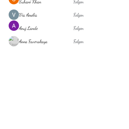
Suhani Khan
Folgen
Via Amelia
Folgen
Anuj Lande
Folgen
Anna Favorskaya
Folgen
laholylo
Folgen
laholylo
Alle Mitglieder anzeigen (384)
Behaarglich
ina.scheibe@behaarglich.com