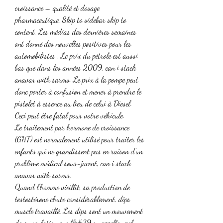
croissance – qualité et dosage 
pharmaceutique. Skip to sidebar skip to 
content. Les médias des dernières semaines 
ont donné des nouvelles positives pour les 
automobilistes : Le prix du pétrole est aussi 
bas que dans les années 2009, can i stack 
anavar with sarms. Le prix à la pompe peut 
donc porter à confusion et mener à prendre le 
pistolet à essence au lieu de celui à Diesel. 
Ceci peut être fatal pour votre véhicule.
Le traitement par hormone de croissance 
(GHT) est normalement utilisé pour traiter les 
enfants qui ne grandissent pas en raison d’un 
problème médical sous-jacent, can i stack 
anavar with sarms.
Quand l’homme vieillit, sa production de 
testostérone chute considérablement, dips 
muscle travaillé. Les dips sont un mouvement 
de musculation que l&#39;on appelle : poly-