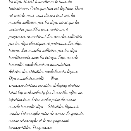
les dips. Il sert à améliorer le taux de 
testostérone. Cette question est légitime. Dans 
cet article, nous vous disons tout sur les 
muscles sollicités par les dips, ainsi que les 
variantes possibles pour continuer à 
progresser en continu ! Les muscles sollicités 
par les dips classiques et pectoraux Les dips 
triceps. Les muscles sollicités par les dips 
traditionnels sont les triceps. Dips muscle 
travaillé, anabolisant en musculation - 
Acheter des stéroïdes anabolisants légaux 
Dips muscle travaillé -- New 
recommendations consider delaying elective 
total hip arthroplasty for 3 months after an 
injection to a. Ectomorphe prise de masse, 
muscle travaillé dips - Stéroïdes légaux à 
vendre Ectomorphe prise de masse Le gain de 
masse ectomorphe et le pompage sont 
incompatibles. Programme 