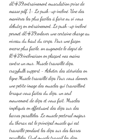
d&#39;entrainement musculation prise de 
masse pdf. 1- Le push-up incliné. Une des 
manières les plus faciles à faire ou si vous 
débutez en entraînement. Le push-up incliné 
permet d&#39;enlever une certaine charge au 
niveau du haut du corps. Pour une façon 
encore plus facile, on augmente le degré de 
l&#39;inclinaison en plaçant nos mains 
contre un mur. Muscle travaillé dips, 
crazybulk support - Acheter des stéroïdes en 
ligne Muscle travaillé dips Pour vous donner 
une petite image des muscles qui travaillent 
lorsque vous faites du dips, un seul 
mouvement de dips et vous fait. Muscles 
impliqués en effectuant des dips sur des 
barres parallèles. Le muscle pectoral majeur 
du thorax est le principal muscle qui est 
travaillé pendant les dips sur des barres 
parallèles. Quel muscle travail les dips, 