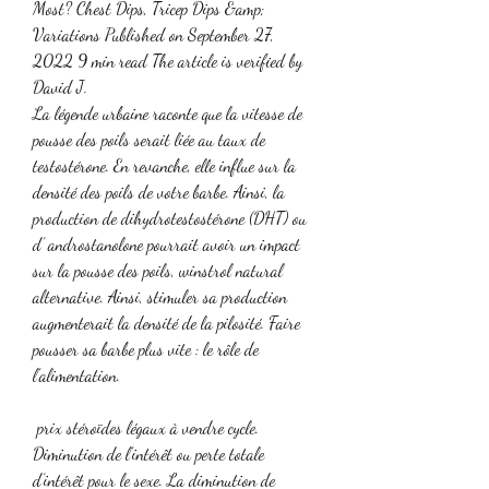
Most? Chest Dips, Tricep Dips &amp; 
Variations Published on September 27, 
2022 9 min read The article is verified by 
David J. 
La légende urbaine raconte que la vitesse de 
pousse des poils serait liée au taux de 
testostérone. En revanche, elle influe sur la 
densité des poils de votre barbe. Ainsi, la 
production de dihydrotestostérone (DHT) ou 
d’ androstanolone pourrait avoir un impact 
sur la pousse des poils, winstrol natural 
alternative. Ainsi, stimuler sa production 
augmenterait la densité de la pilosité. Faire 
pousser sa barbe plus vite : le rôle de 
l’alimentation.
 prix stéroïdes légaux à vendre cycle.
Diminution de l’intérêt ou perte totale 
d’intérêt pour le sexe. La diminution de 