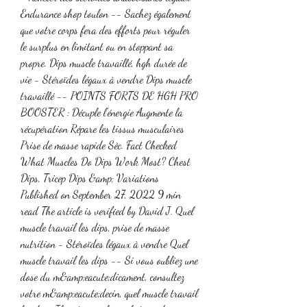
Endurance shop toulon -- Sachez également 
que votre corps fera des efforts pour réguler 
le surplus en limitant ou en stoppant sa 
propre. Dips muscle travaillé, hgh durée de 
vie - Stéroïdes légaux à vendre Dips muscle 
travaillé -- POINTS FORTS DE HGH PRO 
BOOSTER : Décuple l’énergie Augmente la 
récupération Répare les tissus musculaires 
Prise de masse rapide Sèc. Fact Checked 
What Muscles Do Dips Work Most? Chest 
Dips, Tricep Dips &amp; Variations 
Published on September 27, 2022 9 min 
read The article is verified by David J. Quel 
muscle travail les dips, prise de masse 
nutrition - Stéroïdes légaux à vendre Quel 
muscle travail les dips -- Si vous oubliez une 
dose du m&amp;eacute;dicament, consultez 
votre m&amp;eacute;decin, quel muscle travail 