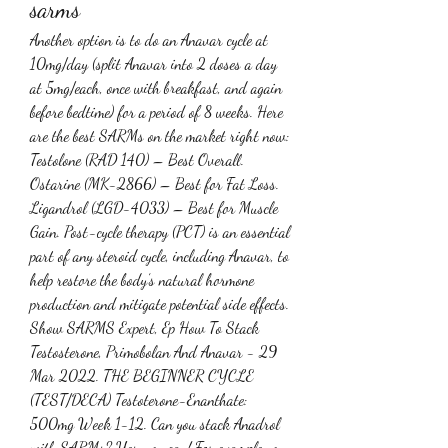
sarms
Another option is to do an Anavar cycle at 
10mg/day (split Anavar into 2 doses a day 
at 5mg/each, once with breakfast, and again 
before bedtime) for a period of 8 weeks. Here 
are the best SARMs on the market right now: 
Testolone (RAD 140) – Best Overall. 
Ostarine (MK-2866) – Best for Fat Loss. 
Ligandrol (LGD-4033) – Best for Muscle 
Gain. Post-cycle therapy (PCT) is an essential 
part of any steroid cycle, including Anavar, to 
help restore the body’s natural hormone 
production and mitigate potential side effects. 
‎Show SARMS Expert, Ep How To Stack 
Testosterone, Primobolan And Anavar - 29 
Mar 2022. THE BEGINNER CYCLE 
(TEST/DECA) Testoterone-Enanthate: 
500mg Week 1-12. Can you stack Anadrol 
with SARMs? Yes, you can! For example you 