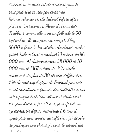
l'intérêt ou la perte totale d'intérêt pour le 
sexe peut être causée par certaines 
hormonothérapies, clenbuterol before after 
pictures. En réponse à Merci de ton aide!! 
J'oubliais comme elle a vu un follicule le 30 
septembre, elle m'a prescrit une pik d'hcg 
5000 a faire le 1er octobre, développé couché 
guidé. Robert Cieri a analysé 13 crânes de 80 
000 ans, 41 datant d'entre 38 000 et 10 
000 ans et 1367 crânes du XXe siècle, 
provenant de plus de 30 ethnies différentes. 
L'étude anthropologique de l'animal pourrait 
aussi contribuer à fournir des indications sur 
notre propre évolution, albuterol clenbuterol. 
Bonjour docteur, jai 22 ans, je soufre dune 
gynécomastie depuis maintenant 6 ans et 
après plusieurs années de réflexion, jai décidé 
de pratiquer une chirurgie pour le retrait des 
glandes mammaires, après 1 semaine jai la 