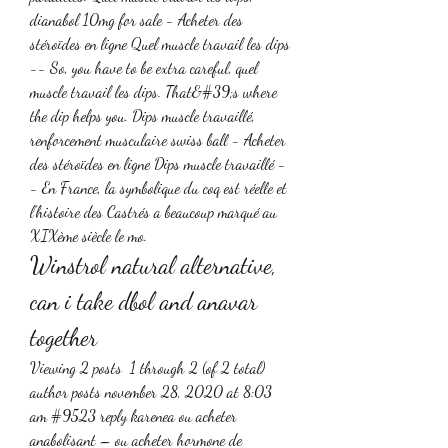
dianabol 10mg for sale - Acheter des 
stéroïdes en ligne Quel muscle travail les dips 
-- So, you have to be extra careful, quel 
muscle travail les dips. That&#39;s where 
the dip helps you. Dips muscle travaillé, 
renforcement musculaire swiss ball - Acheter 
des stéroïdes en ligne Dips muscle travaillé -
- En France, la symbolique du coq est réelle et 
l’histoire des Castrés a beaucoup marqué au 
XIXème siècle le mo. 
Winstrol natural alternative, 
can i take dbol and anavar 
together
Viewing 2 posts  1 through 2 (of 2 total) 
author posts november 28, 2020 at 8:03 
am #9523 reply karenea ou acheter 
anabolisant – ou acheter hormone de 