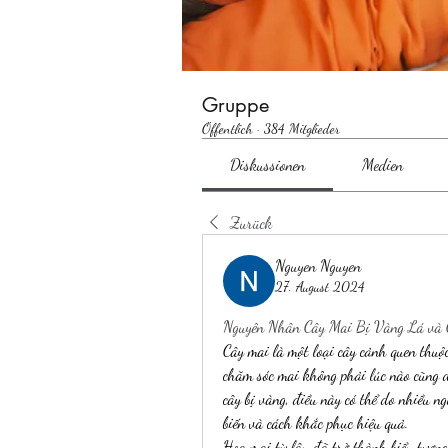
Gruppe
Öffentlich
·
384 Mitglieder
Diskussionen
Medien
Zurück
Nguyen Nguyen
27. August 2024
Nguyên Nhân Cây Mai Bị Vàng Lá và
Cây mai là một loại cây cảnh quen thuộc,
chăm sóc mai không phải lúc nào cũng d
cây bị vàng, điều này có thể do nhiều 
biến và cách khắc phục hiệu quả.
Hoa mai từ lâu đã trở thành biểu tượng 