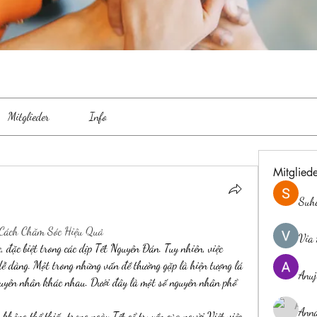
Mitglieder
Info
Mitglied
Suh
 Cách Chăm Sóc Hiệu Quả
Via 
 đặc biệt trong các dịp Tết Nguyên Đán. Tuy nhiên, việc 
ễ dàng. Một trong những vấn đề thường gặp là hiện tượng lá 
Anuj
nguyên nhân khác nhau. Dưới đây là một số nguyên nhân phổ 
Ann
không thể thiếu trong ngày Tết cổ truyền của người Việt việc 