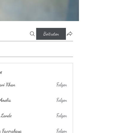
Beitreten
er
ani Khan
Folgen
Amelia
Folgen
 Lande
Folgen
a Favorskaya
Folgen