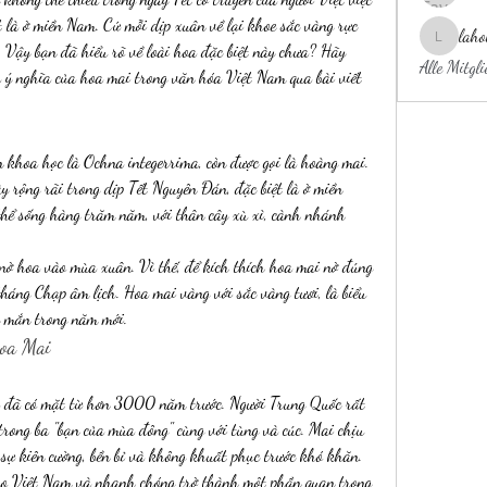
t là ở miền Nam. Cứ mỗi dịp xuân về lại khoe sắc vàng rực 
laho
laholylo
 Vậy bạn đã hiểu rõ về loài hoa đặc biệt này chưa? Hãy 
Alle Mitgl
à ý nghĩa của hoa mai trong văn hóa Việt Nam qua bài viết 
 khoa học là Ochna integerrima, còn được gọi là hoàng mai. 
y rộng rãi trong dịp Tết Nguyên Đán, đặc biệt là ở miền 
hể sống hàng trăm năm, với thân cây xù xì, cành nhánh 
ở hoa vào mùa xuân. Vì thế, để kích thích hoa mai nở đúng 
tháng Chạp âm lịch. Hoa mai vàng với sắc vàng tươi, là biểu 
y mắn trong năm mới.
Hoa Mai
à đã có mặt từ hơn 3000 năm trước. Người Trung Quốc rất 
 trong ba "bạn của mùa đông" cùng với tùng và cúc. Mai chịu 
o sự kiên cường, bền bỉ và không khuất phục trước khó khăn.
o Việt Nam và nhanh chóng trở thành một phần quan trọng 