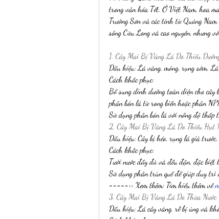
trong văn hóa Tết. Ở Việt Nam, hoa mai
Trường Sơn và các tỉnh từ Quảng Nam 
sông Cửu Long và cao nguyên, nhưng với
1. Cây Mai Bị Vàng Lá Do Thiếu Dưỡn
Dấu hiệu: Lá vàng, mỏng, rụng sớm. Lá
Cách khắc phục:
Bổ sung dinh dưỡng toàn diện cho cây b
phân bón lá từ rong biển hoặc phân NP
Sử dụng phân bón lá với nồng độ thấp t
2. Cây Mai Bị Vàng Lá Do Thiếu Hụt 
Dấu hiệu: Cây bị héo, rụng lá già trước,
Cách khắc phục:
Tưới nước đầy đủ và đều đặn, đặc biệt 
Sử dụng phân trùn quế để giúp duy trì 
=====>> Xem thêm: Tìm hiểu thêm về 
m
3. Cây Mai Bị Vàng Lá Do Thừa Nước
Dấu hiệu: Lá cây vàng, rễ bị úng và khô