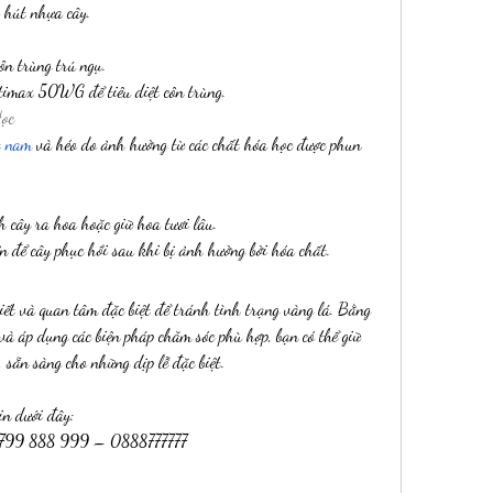
ỏ hút nhựa cây.
ôn trùng trú ngụ.
timax 50WG để tiêu diệt côn trùng.
Học
t nam
 và héo do ảnh hưởng từ các chất hóa học được phun 
h cây ra hoa hoặc giữ hoa tươi lâu.
n để cây phục hồi sau khi bị ảnh hưởng bởi hóa chất.
iết và quan tâm đặc biệt để tránh tình trạng vàng lá. Bằng 
à áp dụng các biện pháp chăm sóc phù hợp, bạn có thể giữ 
 sẵn sàng cho những dịp lễ đặc biệt.
in dưới đây:
0799 888 999 – 0888777777