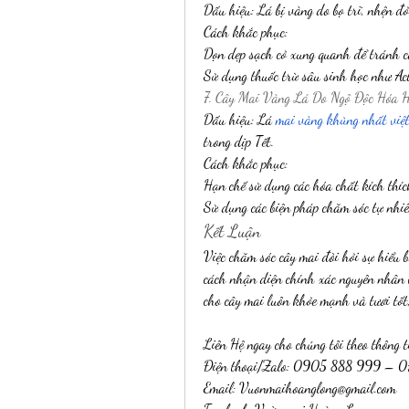
Dấu hiệu: Lá bị vàng do bọ trĩ, nhện đ
Cách khắc phục:
Dọn dẹp sạch cỏ xung quanh để tránh c
Sử dụng thuốc trừ sâu sinh học như Ac
7. Cây Mai Vàng Lá Do Ngộ Độc Hóa 
Dấu hiệu: Lá 
mai vàng khủng nhất việ
trong dịp Tết.
Cách khắc phục:
Hạn chế sử dụng các hóa chất kích thíc
Sử dụng các biện pháp chăm sóc tự nhiê
Kết Luận
Việc chăm sóc cây mai đòi hỏi sự hiểu b
cách nhận diện chính xác nguyên nhân v
cho cây mai luôn khỏe mạnh và tươi tốt,
Liên Hệ ngay cho chúng tôi theo thông t
Điện thoại/Zalo: 0905 888 999 – 
Email: 
Vuonmaihoanglong@gmail.com