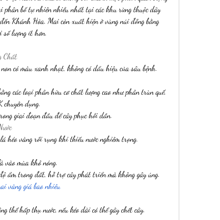
 phân bố tự nhiên nhiều nhất tại các khu rừng thuộc dãy 
đến Khánh Hòa. Mai còn xuất hiện ở vùng núi đồng bằng 
 số lượng ít hơn.
g Chất
 non có màu xanh nhạt, không có dấu hiệu của sâu bệnh.
ằng các loại phân hữu cơ chất lượng cao như phân trùn quế, 
K chuyên dụng.
rong giai đoạn đầu để cây phục hồi dần.
Nước
 lá héo vàng rồi rụng khi thiếu nước nghiêm trọng.
là vào mùa khô nóng.
độ ẩm trong đất, hỗ trợ cây phát triển mà không gây úng.
ai vàng giá bao nhiêu
ng thể hấp thụ nước, nếu kéo dài có thể gây chết cây.