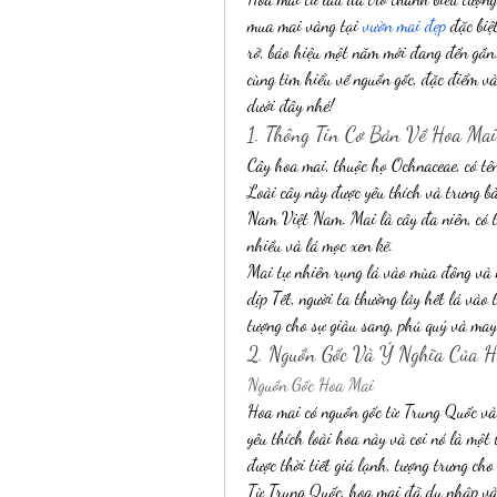
mua mai vàng tại 
vườn mai đẹp
 đặc biệ
rỡ, báo hiệu một năm mới đang đến gần.
cùng tìm hiểu về nguồn gốc, đặc điểm v
dưới đây nhé!
1. Thông Tin Cơ Bản Về Hoa Mai
Cây hoa mai, thuộc họ Ochnaceae, có tên
Loài cây này được yêu thích và trưng bà
Nam Việt Nam. Mai là cây đa niên, có t
nhiều và lá mọc xen kẽ.
Mai tự nhiên rụng lá vào mùa đông và n
dịp Tết, người ta thường lảy hết lá vào 
tượng cho sự giàu sang, phú quý và ma
2. Nguồn Gốc Và Ý Nghĩa Của 
Nguồn Gốc Hoa Mai
Hoa mai có nguồn gốc từ Trung Quốc v
yêu thích loài hoa này và coi nó là một
được thời tiết giá lạnh, tượng trưng ch
Từ Trung Quốc, hoa mai đã du nhập và