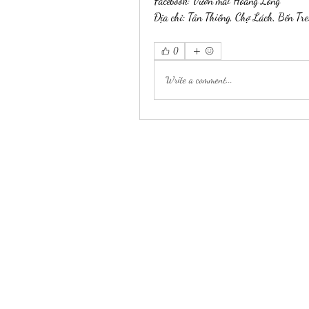
Facebook: Vườn mai Hoàng Long
Địa chỉ: Tân Thiềng, Chợ Lách, Bến Tre
0
Write a comment...