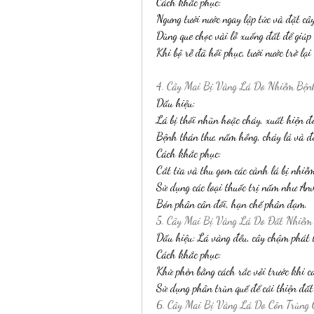
Cách khắc phục:
Ngưng tưới nước ngay lập tức và đặt câ
Dùng que chọc vài lỗ xuống đất để giúp
Khi bộ rễ đã hồi phục, tưới nước trở lại 
4. Cây Mai Bị Vàng Lá Do Nhiễm Bện
Dấu hiệu:
Lá bị thối nhũn hoặc cháy, xuất hiện đ
Bệnh thán thư, nấm hồng, cháy lá và đ
Cách khắc phục:
Cắt tỉa và thu gom các cành lá bị nhiễm
Sử dụng các loại thuốc trị nấm như Anv
Bón phân cân đối, hạn chế phân đạm.
5. Cây Mai Bị Vàng Lá Do Đất Nhiễm
Dấu hiệu: Lá vàng đều, cây chậm phát t
Cách khắc phục:
Khử phèn bằng cách rắc vôi trước khi cả
Sử dụng phân trùn quế để cải thiện đất
6. Cây Mai Bị Vàng Lá Do Côn Trùng 