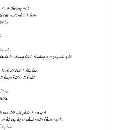
y ở nơi thoáng mát.
 thoát nước nhanh hơn.
từ từ.
h
ốm nâu.
ốm lá là những bệnh thường gặp gây vàng lá.
 bệnh để tránh lây lan.
il hoặc Ridomil Gold.
 Phèn
riển.
i tạo đất với phân trùn quế.
 và hỗ trợ bộ rễ phát triển khỏe mạnh.
Gây Hại