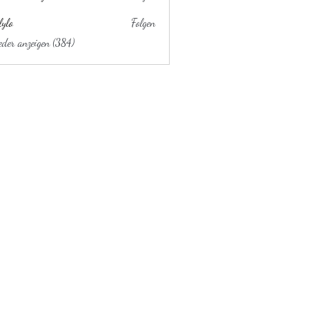
lylo
Folgen
ieder anzeigen (384)