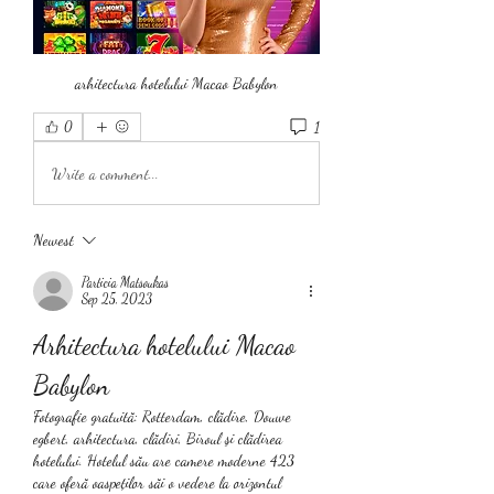
arhitectura hotelului Macao Babylon
1
0
Write a comment...
Newest
Particia Matsoukas
Sep 25, 2023
Arhitectura hotelului Macao 
Babylon
Fotografie gratuită: Rotterdam, clădire, Douwe 
egbert, arhitectura, clădiri, Biroul şi clădirea 
hotelului. Hotelul său are camere moderne 423 
care oferă oaspeților săi o vedere la orizontul 