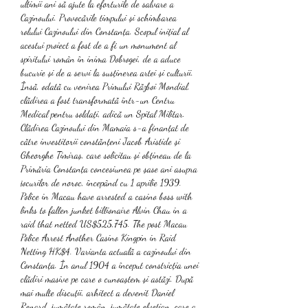
ultimii ani să ajute la eforturile de salvare a 
Cazinoului. Provocările timpului și schimbarea 
rolului Cazinoului din Constanța. Scopul inițial al 
acestui proiect a fost de a fi un monument al 
spiritului român în inima Dobrogei, de a aduce 
bucurie și de a servi la susținerea artei și culturii. 
Însă, odată cu venirea Primului Război Mondial, 
clădirea a fost transformată într-un Centru 
Medical pentru soldați, adică un Spital Militar. 
Clădirea Cazinoului din Mamaia s-a finanțat de 
către investitorii constănțeni Jacob Aristide și 
Gheorghe Timiraș, care solicitau și obțineau de la 
Primăria Constanța concesiunea pe șase ani asupra 
jocurilor de noroc, începând cu 1 aprilie 1939. 
Police in Macau have arrested a casino boss with 
links to fallen junket billionaire Alvin Chau in a 
raid that netted US$525,745. The post Macau 
Police Arrest Another Casino Kingpin in Raid 
Netting HK$4. Varianta actuală a cazinoului din 
Constanța. În anul 1904 a început constricția unei 
clădiri masive pe care o cunoaștem și astăzi. După 
mai multe discuții, arhitect a devenit Daniel 
Renard, jumătate român, jumătate elvețian, care a 