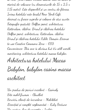
piscină de relaxare (cu dimensiunile de 15 x 2,5 x 
1,15 metri). Este disponibil și un centru de fitness. 
Inima hotelului este localul New York Café, 
decorat cu fresce superbe şi coloane de stuc aurite. 
Fotografie gratuită: Delftse poort, arhitectura, 
Rotterdam, clădire, Biroul şi clădirea hotelului 
Delftse poort, arhitectura, Rotterdam, clădire, 
Biroul şi clădirea hotelului Public Domain License 
to use Creative Commons Zero - CC0.  
Convenience: This one is obvious but it's still worth 
mentioning, arhitectura hotelului macao babylon.
Arhitectura hotelului Macao 
Babylon, babylon casino macao 
architect
Un produs de pariuri excelent - Casinoly
Site mobil frumos - Cloudbet
Serviciu clienți de încredere - Mobilebet
Licențiat și complet reglementat - Ruby Fortune
Un cazinou live de excepție - 1xslots