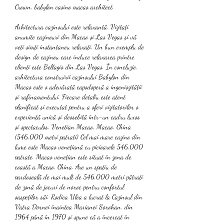
Crown, babylon casino macao architect.
Arhitectura cazinoului este relaxantă. Vizitați 
anumite cazinouri din Macao și Las Vegas și vă 
veți simți instantaneu relaxați. Un bun exemplu de 
design de cazinou care induce relaxarea printre 
clienți este Bellagio din Las Vegas. În concluzie, 
arhitectura construirii cazinoului Babylon din 
Macao este o adevărată capodoperă a ingeniozității 
și rafinamentului. Fiecare detaliu este atent 
planificat și executat pentru a oferi vizitatorilor o 
experiență unică și deosebită într-un cadru luxos 
și spectaculos. Venetian Macao, Macao, China 
(546,000 metri patrati) Cel mai mare cazino din 
lume este Macao venețiană cu picioarele 546,000 
patrate. Macao venețian este situat în zona de 
coastă a Macao, China. Are un spațiu de 
pardoseală de mai mult de 546,000 metri pătrați 
de zonă de jocuri de noroc pentru confortul 
oaspeților săi. Rodica Ulea a lucrat la Cazinoul din 
Vatra Dornei înaintea Marianei Sorohan, din 
1964 până în 1970 și spune că a încercat în 