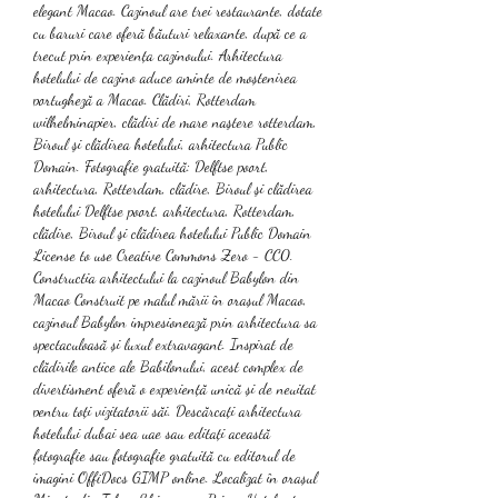
elegant Macao. Cazinoul are trei restaurante, dotate 
cu baruri care oferă băuturi relaxante, după ce a 
trecut prin experiența cazinoului. Arhitectura 
hotelului de cazino aduce aminte de moștenirea 
portugheză a Macao. Clădiri, Rotterdam 
wilhelminapier, clădiri de mare naştere rotterdam, 
Biroul şi clădirea hotelului, arhitectura Public 
Domain. Fotografie gratuită: Delftse poort, 
arhitectura, Rotterdam, clădire, Biroul şi clădirea 
hotelului Delftse poort, arhitectura, Rotterdam, 
clădire, Biroul şi clădirea hotelului Public Domain 
License to use Creative Commons Zero - CC0. 
Constructia arhitectului la cazinoul Babylon din 
Macao Construit pe malul mării în orașul Macao, 
cazinoul Babylon impresionează prin arhitectura sa 
spectaculoasă și luxul extravagant. Inspirat de 
clădirile antice ale Babilonului, acest complex de 
divertisment oferă o experiență unică și de neuitat 
pentru toți vizitatorii săi. Descărcați arhitectura 
hotelului dubai sea uae sau editați această 
fotografie sau fotografie gratuită cu editorul de 
imagini OffiDocs GIMP online. Localizat în orașul 