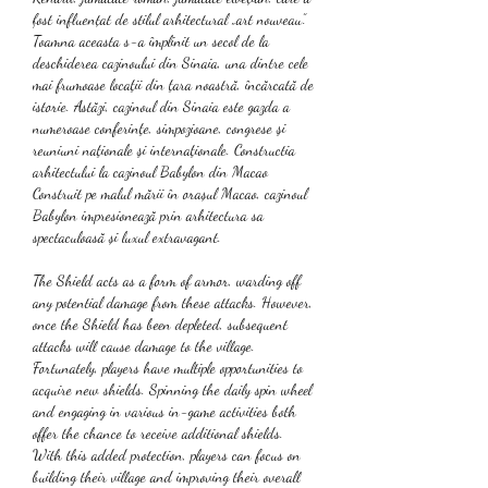
fost influențat de stilul arhitectural „art nouveau”. 
Toamna aceasta s-a împlinit un secol de la 
deschiderea cazinoului din Sinaia, una dintre cele 
mai frumoase locaţii din ţara noastră, încărcată de 
istorie. Astăzi, cazinoul din Sinaia este gazda a 
numeroase conferinţe, simpozioane, congrese şi 
reuniuni naţionale şi internaţionale. Constructia 
arhitectului la cazinoul Babylon din Macao 
Construit pe malul mării în orașul Macao, cazinoul 
Babylon impresionează prin arhitectura sa 
spectaculoasă și luxul extravagant. 
The Shield acts as a form of armor, warding off 
any potential damage from these attacks. However, 
once the Shield has been depleted, subsequent 
attacks will cause damage to the village. 
Fortunately, players have multiple opportunities to 
acquire new shields. Spinning the daily spin wheel 
and engaging in various in-game activities both 
offer the chance to receive additional shields. 
With this added protection, players can focus on 
building their village and improving their overall 