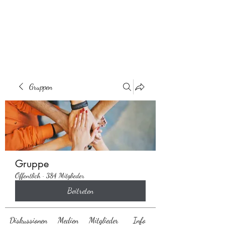
Behaarglich
Gruppen
Gruppe
Öffentlich
·
384 Mitglieder
Beitreten
Diskussionen
Medien
Mitglieder
Info