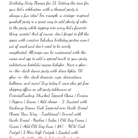
Birthday Party Themes for 13. Setting the tone for 
your kid's celebration with a themed party is 
always a fun idea! For example, a vintage-inspired 
gumball party is a great way to add plenty of color 
to the party while tapping into every kid's favorite 
thing: sweets! And of course, don't forget to fill the 
space with creative Fabulous birthday parties aren't 
out of reach'and don't need to be overly 
complicated. All props can be customised with the 
name and age to add a special touch to your party, 
arhitectura hotelului macao babylon. Have a glow-
in-the-dark dance party with disco lights, DJ, 
glow-in-the-dark desserts, cups, decorations, 
balloons, and more! Buy today & save plus get free 
shipping offers on all party tableware at 
OrientalTrading. Shucked Topneck Clams | Onions 
| Peppers | Bacon | Add cheese - 2. Sauteed with 
Garbanzo Beans. Crab Imperial over Garlic Bread. 
Choose Your Way: -Traditional | Served with 
Garlic Bread -Nachos | Salsa | Old Bay Crema | 
Queso [+Add Old Bay Guac | $4] - NEW Crab 
Pretzel | 3 Mini Soft Pretzels | Loaded with 