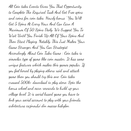
All Coin tales Events Gives You That Opportunity, 
to Complete The Required Task And Get Free spins 
and coins for coin tales. Hourly bonus ' You Will 
Get 5 Spins At Every Hour And Can Earn A 
Maximum Of 50 Spins Daily. We Suggest You To 
Wait Until You Finish Up All Of Your Spins And 
Then Start Playing. Notably, This Just Makes Your 
Game Stronger And You Can Strategist 
Accordingly. About Coin Tales Game : Coin tales is 
simmilar type of game like coin master. It has some 
unique features which makes this games popular. If 
you feel bored by playing others raid and attack 
game then you should try this one. Coin tales 
crossed 500k+ download in play store. Spin the 
bonus wheel and earn rewards to build up your 
village level. It is social based game you have to 
link your social account to play with your friends, 
arhitectura cazinoului din macao babylon.
Tipuri de bonus fara depozit, . Un alt aspect al 
bonusurilor fara depunere, care face ca ele sa fie 
atat de apreciate de jucatorii de jocuri de noroc, e 