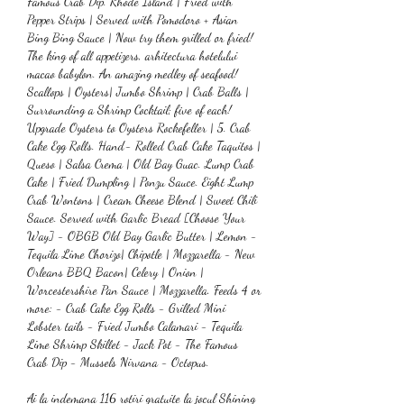
Famous Crab Dip. Rhode Island | Fried with 
Pepper Strips | Served with Pomodoro + Asian 
Bing Bing Sauce | Now try them grilled or fried! 
The king of all appetizers, arhitectura hotelului 
macao babylon. An amazing medley of seafood! 
Scallops | Oysters| Jumbo Shrimp | Crab Balls | 
Surrounding a Shrimp Cocktail; five of each! 
Upgrade Oysters to Oysters Rockefeller | 5. Crab 
Cake Egg Rolls. Hand- Rolled Crab Cake Taquitos | 
Queso | Salsa Crema | Old Bay Guac. Lump Crab 
Cake | Fried Dumpling | Ponzu Sauce. Eight Lump 
Crab Wontons | Cream Cheese Blend | Sweet Chili 
Sauce. Served with Garlic Bread [Choose Your 
Way] - OBGB Old Bay Garlic Butter | Lemon - 
Tequila Lime Chorizo| Chipotle | Mozzarella - New 
Orleans BBQ Bacon| Celery | Onion | 
Worcestershire Pan Sauce | Mozzarella. Feeds 4 or 
more: - Crab Cake Egg Rolls - Grilled Mini 
Lobster tails - Fried Jumbo Calamari - Tequila 
Lime Shrimp Skillet - Jack Pot - The Famous 
Crab Dip - Mussels Nirvana - Octopus.
Ai la indemana 116 rotiri gratuite la jocul Shining 