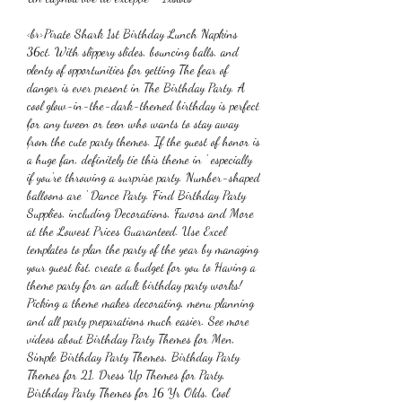
<br>Pirate Shark 1st Birthday Lunch Napkins 
36ct. With slippery slides, bouncing balls, and 
plenty of opportunities for getting The fear of 
danger is ever present in The Birthday Party. A 
cool glow-in-the-dark-themed birthday is perfect 
for any tween or teen who wants to stay away 
from the cute party themes. If the guest of honor is 
a huge fan, definitely tie this theme in ' especially 
if you're throwing a surprise party. Number-shaped 
balloons are ' Dance Party. Find Birthday Party 
Supplies, including Decorations, Favors and More 
at the Lowest Prices Guaranteed. Use Excel 
templates to plan the party of the year by managing 
your guest list, create a budget for you to Having a 
theme party for an adult birthday party works! 
Picking a theme makes decorating, menu planning 
and all party preparations much easier. See more 
videos about Birthday Party Themes for Men, 
Simple Birthday Party Themes, Birthday Party 
Themes for 21, Dress Up Themes for Party, 
Birthday Party Themes for 16 Yr Olds, Cool 