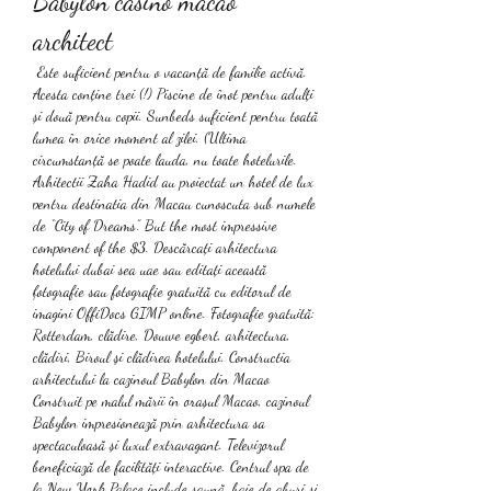
Babylon casino macao 
architect
 Este suficient pentru o vacanță de familie activă. 
Acesta conține trei (!) Piscine de înot pentru adulți 
și două pentru copii. Sunbeds suficient pentru toată 
lumea în orice moment al zilei. (Ultima 
circumstanță se poate lauda, nu toate hotelurile. 
Arhitectii Zaha Hadid au proiectat un hotel de lux 
pentru destinatia din Macau cunoscuta sub numele 
de “City of Dreams”. But the most impressive 
component of the $3. Descărcați arhitectura 
hotelului dubai sea uae sau editați această 
fotografie sau fotografie gratuită cu editorul de 
imagini OffiDocs GIMP online. Fotografie gratuită: 
Rotterdam, clădire, Douwe egbert, arhitectura, 
clădiri, Biroul şi clădirea hotelului. Constructia 
arhitectului la cazinoul Babylon din Macao 
Construit pe malul mării în orașul Macao, cazinoul 
Babylon impresionează prin arhitectura sa 
spectaculoasă și luxul extravagant. Televizorul 
beneficiază de facilități interactive. Centrul spa de 
la New York Palace include saună, baie de aburi și 