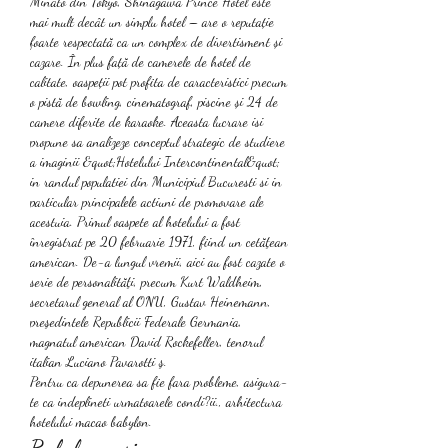
Minato din Tokyo, Shinagawa Prince Hotel este 
mai mult decât un simplu hotel – are o reputație 
foarte respectată ca un complex de divertisment și 
cazare. În plus față de camerele de hotel de 
calitate, oaspeții pot profita de caracteristici precum 
o pistă de bowling, cinematograf, piscine și 24 de 
camere diferite de karaoke. Aceasta lucrare isi 
propune sa analizeze conceptul strategic de studiere 
a imaginii &quot;Hotelului Intercontinental&quot; 
in randul populatiei din Municipiul Bucuresti si in 
particular principalele actiuni de promovare ale 
acestuia. Primul oaspete al hotelului a fost 
înregistrat pe 20 februarie 1971, fiind un cetăţean 
american. De-a lungul vremii, aici au fost cazate o 
serie de personalităţi, precum Kurt Waldheim, 
secretarul general al ONU, Gustav Heinemann, 
preşedintele Republicii Federale Germania, 
magnatul american David Rockefeller, tenorul 
italian Luciano Pavarotti ş. 
Pentru ca depunerea sa fie fara probleme, asigura-
te ca indeplineti urmatoarele condi?ii., arhitectura 
hotelului macao babylon.