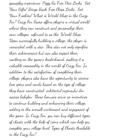
gameplay experience. Piggy Go Free Dice Links ' Get 
Your Gifts! Bingo Bash Free Chips Links ' Get 
Your Freebies! What is World Shop in the Crazy 
Fox? Crazy Fox Game offers players a virtual world 
where they can construct and personalize their 
own villages, referred to as the 'World Shop. 
Upon successfully building a village, the player is 
rewarded with a star. This star not only signifies 
their achievement but can also impact their 
ranking on the game's leaderboard, making it a 
valuable commodity in the world of Crazy Fox. In 
addition to the satisfaction of completing their 
village, players also have the opportunity to receive 
free spins and cards based on the type of village 
they have constructed, arhitectul cazinoului din 
macao babylon. These bonuses serve as incentives 
to continue building and enhancing their village, 
adding to the overall excitement and enjoyment of 
the game. In Crazy Fox, you can buy different types 
of chests with the help of coins which can help you 
complete your village level. Types of Chests Available 
in the Crazy Fox?