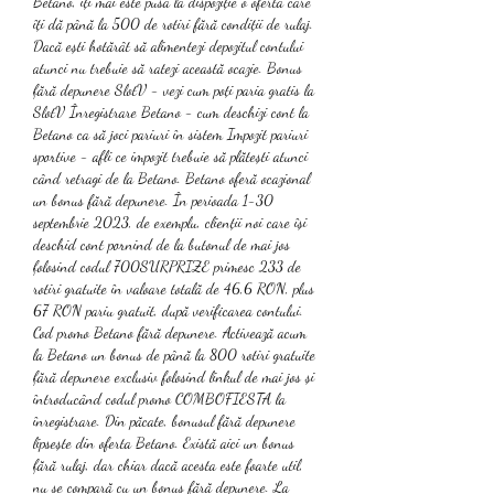
Betano, îți mai este pusă la dispoziție o ofertă care 
îți dă până la 500 de rotiri fără condiții de rulaj. 
Dacă ești hotărât să alimentezi depozitul contului 
atunci nu trebuie să ratezi această ocazie. Bonus 
fără depunere SlotV - vezi cum poți paria gratis la 
SlotV Înregistrare Betano - cum deschizi cont la 
Betano ca să joci pariuri în sistem Impozit pariuri 
sportive - afli ce impozit trebuie să plătești atunci 
când retragi de la Betano. Betano oferă ocazional 
un bonus fără depunere. În perioada 1-30 
septembrie 2023, de exemplu, clienții noi care își 
deschid cont pornind de la butonul de mai jos 
folosind codul 700SURPRIZE primesc 233 de 
rotiri gratuite în valoare totală de 46,6 RON, plus 
67 RON pariu gratuit, după verificarea contului. 
Cod promo Betano fără depunere. Activează acum 
la Betano un bonus de până la 800 rotiri gratuite 
fără depunere exclusiv folosind linkul de mai jos și 
întroducând codul promo COMBOFIESTA la 
înregistrare. Din păcate, bonusul fără depunere 
lipsește din oferta Betano. Există aici un bonus 
fără rulaj, dar chiar dacă acesta este foarte util, 
nu se compară cu un bonus fără depunere. La 