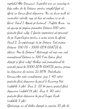
capitolul Alte Bonusuri, Superbet are un avantaj în 
fața celor de la Betano, pentru simplul fapt că 
oferă un bonus fără depunere. Nu va dura mult să 
revendici rotirile, așa că hai să vedem ce ai de 
făcut: Pasul 1: Apasă pe butonul „ Profită Acum ” ca 
să ajungi pe pagina promoției Betano 100 rotiri 
gratuite fără rulaj. E foarte important să pornești 
de pe SuperCazino pentru a avea acces la ofertă. 
Pasul 2: Înregistrează-te pe Betano. Cod promo 
Betano: 100 FS + 1000 RON GRATIS la 
sloturi. Nou la Betano? Activează cel mai nou cod 
promoțional Betano cu 100 Free Spins, fără 
depozit și fără rulaj! Același cod promoțional îți 
acordă până la 1000 RON GRATIS pentru prima 
ta depunere de minim 25 RON. Distribuția 
bonusurilor este următoarea: ziua 1: 40 rotiri 
gratuite fără depunere la jocul 5 Burning Hot 
(valabile 3 zile). Ziua 2: 20 lei pariu gratuit fără 
depunere (valabil 14 zile). Ziua 4: 30 rotiri 
gratuite fără depunere la jocul Sugar Rush 
(valabile 3 zile). 
Efectueaza un al doilea depozit in maxim 10 zile de 