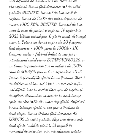
unei depuneri de minim 200 lei. Betano Cod 
Promoțional; Bonus fără depunere: 50 de rotiri 
gratuite: BCVIPRO: Bonusul de bun venit la 
cazinou: Bonus de 100% din prima depunere de 
maxim 1000 RON. BCVIPRO: Bonusul de bun 
venit la casa de pariuri și cazinou. 14 septembrie 
2023 Ultima actualizare: 6 zile în urmă. Activează 
acum la Betano un bonus cazino de 50 freespins 
fară depunere + 100% pana la 1000lei+ 176 
freespins exclusiv folosind linkul de mai jos și 
întroducând codul promo BETANOVIPRO226, si 
un bonus la pariuri sportive in valoare de 100% 
până la 500RON pentru luna septembrie 2023. 
Termenii și condițiile ofertei bonus Fortuna. Modul 
de deblocare al bonusului Fortuna Bet este puțin 
mai diferit, însă în același timp ușor de înțeles și 
de aplicat. Bonusul se va acorda în două tranșe 
egale, de câte 50% din suma depozitată. Astfel vei 
încasa întreaga ofertă cu cod promo Fortuna în 
două etape:. Bonus Betano fără depunere: 42 
RON/199 de rotiri gratuite. Alegi una dintre cele 
două oferte (valabile până la 31 august) în 
momentul înregistrării, prin introducerea codului 