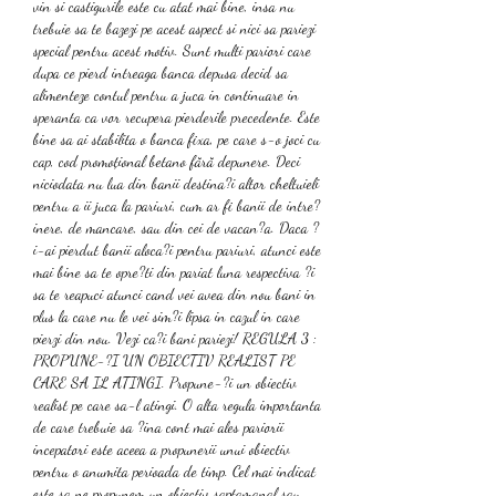
vin si castigurile este cu atat mai bine, insa nu 
trebuie sa te bazezi pe acest aspect si nici sa pariezi 
special pentru acest motiv. Sunt multi pariori care 
dupa ce pierd intreaga banca depusa decid sa 
alimenteze contul pentru a juca in continuare in 
speranta ca vor recupera pierderile precedente. Este 
bine sa ai stabilita o banca fixa, pe care s-o joci cu 
cap, cod promoțional betano fără depunere. Deci 
niciodata nu lua din banii destina?i altor cheltuieli 
pentru a ii juca la pariuri, cum ar fi banii de intre?
inere, de mancare, sau din cei de vacan?a. Daca ?
i-ai pierdut banii aloca?i pentru pariuri, atunci este 
mai bine sa te opre?ti din pariat luna respectiva ?i 
sa te reapuci atunci cand vei avea din nou bani in 
plus la care nu le vei sim?i lipsa in cazul in care 
pierzi din nou. Vezi ca?i bani pariezi! REGULA 3 : 
PROPUNE-?I UN OBIECTIV REALIST PE 
CARE SA IL ATINGI. Propune-?i un obiectiv 
realist pe care sa-l atingi. O alta regula importanta 
de care trebuie sa ?ina cont mai ales pariorii 
incepatori este aceea a propunerii unui obiectiv 
pentru o anumita perioada de timp. Cel mai indicat 
este sa ne propunem un obiectiv saptamanal sau 