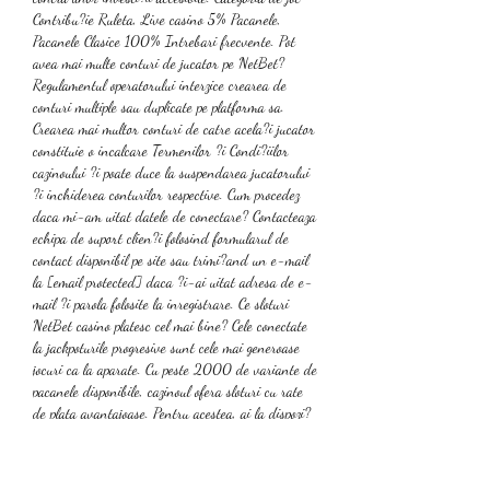
Contribu?ie Ruleta, Live casino 5% Pacanele, 
Pacanele Clasice 100% Intrebari frecvente. Pot 
avea mai multe conturi de jucator pe NetBet? 
Regulamentul operatorului interzice crearea de 
conturi multiple sau duplicate pe platforma sa. 
Crearea mai multor conturi de catre acela?i jucator 
constituie o incalcare Termenilor ?i Condi?iilor 
cazinoului ?i poate duce la suspendarea jucatorului 
?i inchiderea conturilor respective. Cum procedez 
daca mi-am uitat datele de conectare? Contacteaza 
echipa de suport clien?i folosind formularul de 
contact disponibil pe site sau trimi?and un e-mail 
la [email protected] daca ?i-ai uitat adresa de e-
mail ?i parola folosite la inregistrare. Ce sloturi 
NetBet casino platesc cel mai bine? Cele conectate 
la jackpoturile progresive sunt cele mai generoase 
jocuri ca la aparate. Cu peste 2000 de variante de 
pacanele disponibile, cazinoul ofera sloturi cu rate 
de plata avantajoase. Pentru acestea, ai la dispozi?
ie o oferta de 60 de titluri dintre care sa alegi. I 
migliori casino online sicuri per gli italiani nel 
2023, cod bonus betano fara depunere. 