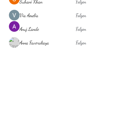
Suhani Khan
Folgen
Via Amelia
Folgen
Anuj Lande
Folgen
Anna Favorskaya
Folgen
laholylo
Folgen
laholylo
Alle Mitglieder anzeigen (384)
Behaarglich
ina.scheibe@behaarglich.com